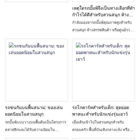
เหตุใดรถบั๊มพ์จึงเป็นทางเลือกที่ทำ
กำไรได้ดีสำหรับสวนสนุก ห้าง
สรรพสินค้า และศูนย์รวมความ
กำลังมองหารถบั๊มพ์คุณภาพสูงสำหรับ
บันเทิงสำหรับครอบครัว
สวนสนุก ห้างสรรพสินค้า หรือศูนย์รวม
ความบันเทิงสำหรับครอบครัวของคุณ
อยู่ใช่ไหม? เรียนรู้ว่าทำไมรถบั๊มพ์ไฟฟ้า
จึงเป็นเครื่องเล่นที่ทำกำไร ปลอดภัย
และดึงดูดใจ และวิธีการเลือกผู้ผลิตที่
เหมาะสมสำหรับธุรกิจของคุณ
รถชนกันบนพื้นสนาม: ของเล่น
รถโกคาร์ทสำหรับเด็ก: สุดยอด
ยอดนิยมในสวนสนุก
พาหนะสำหรับนักแข่งรุ่นเยาว์
รถบั๊มพ์แบบวางบนพื้นดินเป็นโครงการ
เมื่อเดินเข้าไปในสวนสนุกสำหรับ
คลาสสิกและได้รับความนิยมใน
ครอบครัว พื้นที่บันเทิงกลางแจ้ง หรือ
อุตสาหกรรมสวนสนุก โดยอาศัย
ศูนย์รวมความบันเทิงในร่ม คุณจะเห็น