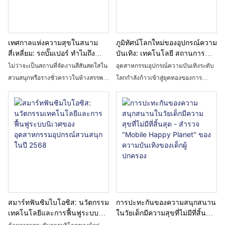
หายใจจะดังก้องไปทั่วบรรยากาศอึม
ครึม ตั้งแต่ Street Fighter ไปจนถึง
King of Fighters จากกราฟิกพิกเซลใน
ยุค 80 ไปจนถึงโมเดลความละเอียดสูง
เทศกาลแห่งความสุขในสนาม
ภูมิทัศน์โลกใหม่ของอุปกรณ์ความ
ในปัจจุบัน เกมต่อสู้อาร์เคดไม่เคยเลือน
สี่เหลี่ยม: รถบั๊มเปอร์ ทำไมถึง
บันเทิง: เทคโนโลยี สถานการณ์
หายไปจากสายตาสาธารณชนอย่าง
กลายเป็นเกมความบันเทิงคลาสสิ
และโอกาสการเติบโตระดับโลก
ไม่ว่าจะเป็นสถานที่จัดงานสีสันสดใสใน
อุตสาหกรรมอุปกรณ์ความบันเทิงระดับ
กที่เหนือกาลเวลาได้?
แท้จริง มันไม่เพียงแต่เป็น "ฟอสซิลที่มี
สวนสนุกหรือรางชั่วคราวในห้างสรรพ
โลกกำลังก้าวเข้าสู่ยุคทองของการ
ชีวิต" ของการพัฒนาเกมอิเล็กทรอนิกส์
สินค้า รถบั๊มเปอร์คาร์ก็เป็นหนึ่งในโปร
เติบโตแบบหลายขั้วในปี พ.ศ. 2568
เท่านั้น แต่ยังเป็นสัญลักษณ์ที่เป็นรูป
เจกต์ความบันเทิงยอดนิยมเสมอ มันไม่
โดยมีขนาดตลาดเกิน 4 หมื่นล้าน
ธรรมของการแข่งขัน ความร่วมมือ และ
ได้มีความน่าตื่นเต้นเร้าใจแบบรถไฟ
ดอลลาร์สหรัฐ การเติบโตของตลาดเกิด
ความหลงใหลในวัยเยาว์ของผู้คนนับไม่
เหาะตีลังกาหรือความฝันโรแมนติกแบบ
ใหม่ในภูมิภาคเอเชียแปซิฟิกและการยก
ถ้วน ทุกการกดและดึงจอยสติ๊ก ทุกการ
ม้าหมุน แต่ด้วยรูปแบบการเล่นที่เป็น
ระดับเศรษฐกิจแบบประสบการณ์ได้
กดปุ่ม ล้วนซ่อนความทรงจำอันพิเศษที่
เอกลักษณ์อย่าง "การชนกันอย่างอิสระ"
กลายเป็นแรงขับเคลื่อนหลัก บทความนี้
ยากจะเลียนแบบ
ผู้คนทุกเพศทุกวัยสามารถคลายเครียด
นำเสนอการวิเคราะห์เชิงลึกเกี่ยวกับ
และเพลิดเพลินกับความสนุกแบบอินเท
วิวัฒนาการของภูมิทัศน์ตลาดโลก
อร์แอคทีฟได้ภายในไม่กี่นาที บทความ
ทิศทางนวัตกรรมเทคโนโลยี และความ
นี้จะพาคุณเข้าสู่โลกของรถบั๊มเปอร์คาร์
แตกต่างของอุปสงค์ในแต่ละภูมิภาค
สมาร์ทฟันซิมไบโอซิส: นวัตกรรม
การปะทะกันของความสนุกสนาน
สำรวจประวัติศาสตร์การพัฒนา เสน่ห์
เผยให้เห็นถึงข้อได้เปรียบด้านการส่ง
เทคโนโลยีและการฟื้นฟูระบบ
ในวัยเด็กมีความสุขที่ไม่มีที่สิ้นสุด
อันเป็นเอกลักษณ์ และรหัสแห่งความสุข
ออกของจีนในฐานะฐานการผลิตระดับ
นิเวศของอุตสาหกรรมอุปกรณ์
- สำรวจ "Mobile Happy