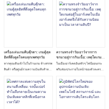
เทคโนโลยีหลักในการออกแบบระบบ
กลุ่มรถขนาดเล็กสีสันสดใสกำลังวิ่งด้วย
จ่ายไฟจากพื้นดินเพื่อก้าวข้ามข้อจำกัด
ความเร็วสูงไปตามสนามแข่งที่มีธีม
ด้านการใช้งานและประสบการณ์ของรถ
ต่างๆ – นั่นก็คือรถโกคาร์ทสำหรับเด็ก
บั๊มพ์แบบดั้งเดิม มันผสมผสานข้อดี
รถแข่งขนาดเล็กเหล่านี้ได้รับการ
หลักๆ ของความสนุกสนาน ความ
ออกแบบมาโดยเฉพาะสำหรับนักขับรุ่น
ปลอดภัย ความเสถียร และความ
เยาว์ ผสมผสานความปลอดภัย ความ
สามารถในการปรับตัวได้อย่างกว้าง
สนุกสนาน และการแข่งขันที่เป็นมิตร
ขวาง ไม่เพียงแต่จะมอบประสบการณ์
เล็กน้อย เปลี่ยนการออกไปเที่ยวธรรม
การเล่นเกมที่สมจริงให้กับครอบครัวและ
ดาๆ ให้กลายเป็นการผจญภัยที่น่าจดจำ
เครื่องเล่นเกมคีบตุ๊กตา: เกมตู้สุด
ความทรงจำวัยเยาว์จากการ
เยาวชนเท่านั้น แต่ยังเป็นเครื่องมือสร้าง
การขับโกคาร์ทสำหรับเด็กไม่ใช่แค่การ
ฮิตที่ดึงดูดใจคนทุกเพศทุกวัย
ชกมวยสู่การกินเนื้อ: เหตุใดเกม
รายได้สำหรับสวนสนุกในร่มและกลาง
ขับขี่ที่ตื่นเต้นเร้าใจเท่านั้น แต่ยังช่วยให้
ต่อสู้ในอาร์เคดในเมืองอาร์เคดจึง
หากคุณเดินเข้าไปในร้านเกม ห้างสรรพ
ในเมืองอาร์เคดอันสลัวๆ ไฟนีออนกระ
ได้รับความนิยมมาเป็นเวลา
แจ้งด้วยคุณลักษณะของการบำรุงรักษา
เด็กๆ ได้สัมผัสถึงความเป็นอิสระขณะ
สินค้า หรือศูนย์รวมความบันเทิงสำหรับ
พริบส่องประกายใบหน้าของตัวละคร
สามสิบปี?
ต่ำ การหมุนเวียนสูง และการดึงดูด
ขับขี่ เลี้ยว และแข่งกับเพื่อนๆ ไม่ว่าจะ
ครอบครัว คุณก็มักจะเห็นตู้เกมสีสัน
หนุ่มสาวหรือตัวละครที่อายุน้อย ฝูงชน
ลูกค้าอย่างรวดเร็ว จึงเป็นโครงการที่ผู้
เป็นเด็กวัยหัดเดินที่นั่งอยู่หลังพวงมาลัย
สดใสเรืองแสงเรียงรายอยู่ ซึ่งดึงดูดผู้คน
หนาแน่นที่สุดมักจะล้อมรอบอาร์เคด
ประกอบการสวนสนุกนิยมใช้ในการ
ที่จำกัดความเร็วเป็นครั้งแรก หรือการ
ราวกับแม่เหล็ก นั่นก็คือ ตู้เกมคีบตุ๊กตา
ต่อสู้ บางคนจับจอยสติ๊กแน่น นิ้วกดปุ่ม
สร้างสถานที่ยอดนิยม
เชี่ยวชาญสนามแข่งธีมการ์ตูนก่อนเข้า
บางคนกลั้นหายใจและจ้องมองหน้าจอ
สู่วัยรุ่น รถแข่งขนาดเล็กเหล่านี้ได้กลาย
อย่างตั้งใจ เมื่อใดก็ตามที่ตัวละครปล่อย
เป็นกิจกรรมที่เด็กๆ ทุกวัยต้องเล่น
ท่าไม้ตาย เสียงเชียร์และเสียงถอน