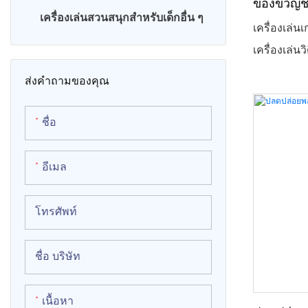
ของขวัญช
ความเครีย
เครื่องเล่นสวนสนุกสำหรับเด็กอื่น ๆ
เก้าอี้ไข่ VR
เครื่องเล่น
เหมาะสำหรั
เครื่องเล่
เครื่องจำลอง 9D VR
แข่งขันสน
ส่งคำถามของคุณ
ขวัญ และการ
เครื่องมีสี
ชื่อ
โดดเด่น พร
และไวต่อการ
อีเมล
ให้สุดแรงก
ขวัญ การใช้
โทรศัพท์
สามารถเริ่ม
รองรับวิธี
ชื่อ บริษัท
เหรียญและค
ระบบให้ราง
เนื้อหา