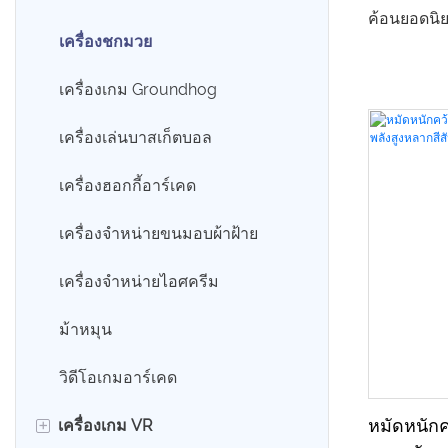
ค้อนยอดนิย
รถยนต์เพื่อความบันเทิงไฟฟ้า
เครื่องชกมวย
บันเทิง และ
เครื่องทั้ง
รถสวิง
เครื่องเกม Groundhog
ดำสุดเท่ จั
เครื่องเล่นบาสเก็ตบอล
และโลโก้สี
เด่นสะดุดต
เครื่องฮอกกี้อาร์เคด
เซ็นเซอร์
เครื่องจำหน่ายขนมอบผ้าฝ้าย
การให้คะแน
เหวี่ยงค้อ
เครื่องจำหน่ายไอศครีม
จะสามารถว
ม้าหมุน
บันทึกคะแนน
เครื่องมือ
วิดีโอเกมอาร์เคด
ผู้เล่นในร้า
+
หมัดหนักค
เครื่องเกม VR
ความบันเทิ