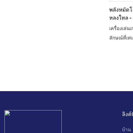
พลังหมัด
หลงใหล - 
ตัวอย่างน่า
เครื่องเล่น
ลักษณ์ที่เ
สมจริงเป็น
การต่อสู้ท
ละเอียดสูง
สัมผัส ผู้เ
แม่นยำขณะช
หย่อนใจในช
หรือการแข่
ลิงค์
ประสบการณ์
ให้คุณเพล
บ้าน
ต่อสู้ที่ดุเดื