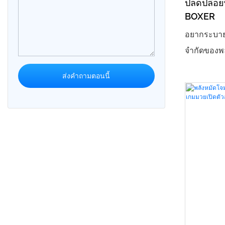
ปลดปล่อย
เพียงแต่จ
BOXER
"แลกหมัดกับ
อยากระบาย
แต่ยังเป็นอ
จำกัดของพล
ดึงดูดและรั
ชกมวย BOX
ห้างสรรพสิ
ส่งคำถามตอนนี้
ของคุณ! ด้
วัดแรงอัจฉ
ปล่อยพลังแ
ไม่ว่าจะเป
กิจกรรมวอร
ช่วยให้คุณไ
การชกมวยอย
ความหลงให
อย่างง่ายด