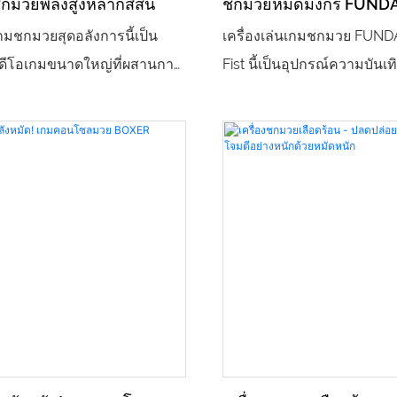
กมวยพลังสูงหลากสีสัน
ชกมวยหมัดมังกร FUND
ดและแสดงความแข็งแกร่ง
และการสร้างทีม เป็นอุปกรณ์
เกมชกมวยสุดอลังการนี้เป็น
เครื่องเล่นเกมชกมวย FUN
บสถานที่ระดับไฮเอนด์ต่างๆ
ดึงดูดผู้คนและเพิ่มรายได้ให้
นวิดีโอเกมขนาดใหญ่ที่ผสานการ
Fist นี้เป็นอุปกรณ์ความบันเทิงท
ุกสนาน การแลกเปลี่ยนของ
ผสมผสานการผ่อนคลาย การแ
ดึงดูดผู้คนเข้าไว้ด้วยกัน ตัว
ความสนุกสนาน ตัวเครื่องมีด
สันสดใสและดีไซน์ธีมชกมวยที่
สุดเท่ พร้อมไฟหลากสีสันแ
้อมระบบตรวจจับแรงที่แม่นยำ
ผลคะแนนดิจิทัลความละเอียดสู
สัมผัส ผู้เล่นเพียงแค่ชกเป้า
สามารถทดสอบความแข็งแกร
็จะเริ่มนับคะแนนและปล่อยของ
ชกอย่างสุดกำลัง ปลดล็อก
งานง่ายมาก ทั้งผู้ใหญ่และเด็ก
ประเมินระดับแบบเรียลไทม์ ไม
ต้นได้อย่างรวดเร็ว เครื่องนี้
ช่วยคลายความเครียดในชีวิ
การชำระเงินหลากหลาย เช่น
แต่ยังได้สัมผัสกับความตื่นเต
ิวอาร์โค้ด และมาพร้อมกับ
การแข่งขันในสนามประลองอี
วัลของขวัญแบบแบ่งระดับ ไม่
อุปกรณ์ยอดนิยมที่ดึงดูดผู้ค