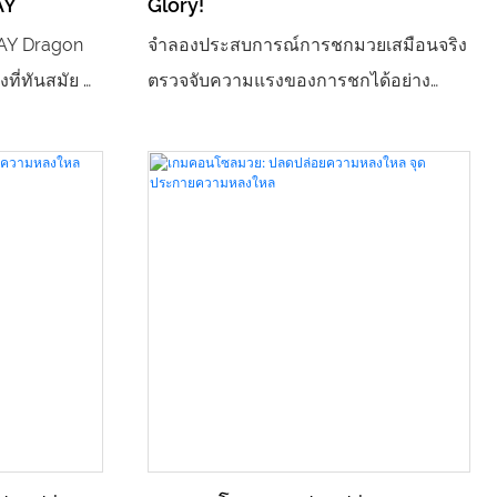
AY
Glory!
ยอดนิยมที่
DAY Dragon
จำลองประสบการณ์การชกมวยเสมือนจริง
กับสถานที่
ี่ทันสมัย ​​
ตรวจจับความแรงของการชกได้อย่าง
ข่งขัน และ
แม่นยำ แสดงคะแนนและอันดับแบบเรียล
ีไซน์การ์ตูน
ไทม์ เอฟเฟกต์แสงและเสียงแบบไดนามิก
ละหน้าจอแสดง
ช่วยฝึกฝนการประสานงานระหว่างมือและ
ง ผู้เล่น
ตา รวมถึงความสามารถในการตอบสนอง
่งด้วยการ
ปลอดภัยและทนทาน เหมาะสำหรับผู้ใหญ่
คะแนนและการ
และเด็ก เป็นอุปกรณ์ความบันเทิงยอดนิยม
่เพียงแต่
ในร้านเกมอาร์เคด สวนสนุก และศูนย์ออก
ตประจำวัน
กำลังกาย
้นเร้าใจของ
กด้วย เป็น
นในร้านเก