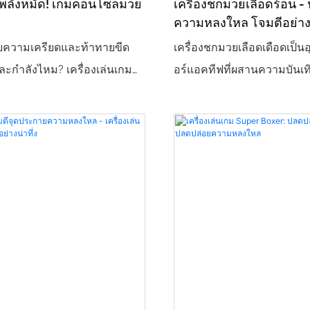
พลังหมัด! เกมคอนโซลมวย
เครื่องชกมวยเลือดร้อน -
ะตอบสนองความรู้สึกของการ
มอาร์เคด ห้างสรรพสินค้า บ
ความหลงใหล โจมตีอย่าง
ของขวัญ" ของผู้เล่นเท่านั้น
และสถานที่อื่นๆ
หมัดหนัก
ความเครียดและท้าทายขีด
เครื่องชกมวยเลือดเดือดเป็น
ุปกรณ์ดึงดูดสายตาหลักที่ช่วย
ะกำลังไหม? เครื่องเล่นเกม
อร์แอคทีฟที่ผสานความบันเ
กษาลูกค้าในสถานที่ต่างๆ เช่น
ER คือ 'แหล่งระบายพลังงาน'
เครียด และการแข่งขันเข้าไว้
นค้า ศูนย์เกม และสวนสนุก
วยรูปลักษณ์ที่สวยงามและระบบ
ลักษณ์สุดเท่มาพร้อมกับระบบ
ริยะ การชกแต่ละครั้งจะปลด
อัจฉริยะ ผู้เล่นสามารถแสด
ละเอฟเฟกต์แสงสีออกมาทันที
และคะแนนแบบเรียลไทม์ได้
็นเกมสนุกๆ ในร้านเกม หรือ
หมัด ไม่ว่าจะเป็นการปลดปล
์มอัพก่อนงานบริษัท มันจะ
ความเครียดหรือท้าทายขีดจ
ด้สัมผัสกับความตื่นเต้นของ
แข็งแกร่งของตนเอง เครื่อง
่างเต็มที่ และจุดประกาย
ประสบการณ์ที่สมจริง เหมาะ
ลในการแข่งขันของคุณได้
เล่นเกม ห้องจัดปาร์ตี้ กิจกร
าย~
และสถานการณ์อื่นๆ