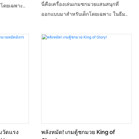
นี่คือเครื่องเล่นเกมชกมวยแสนสนุกที่
าโดยเฉพาะ
ออกแบบมาสำหรับเด็กโดยเฉพาะ ในธีม
์ฮอลล์ และ
"นักมวยเด็ก" มีรูปลักษณ์การ์ตูนน่ารัก
กคือ "การ
ดีไซน์น้ำหนักเบาและปลอดภัย พร้อมหน้า
สงไฟสุดเท่
จอแสดงผลคะแนนอิเล็กทรอนิกส์ ช่วยให้
บบการให้
เด็กๆ ได้สัมผัสกับความสนุกของการ
รู้สึกถึง
ชกมวยอย่างปลอดภัย ใช้งานง่าย ไม่มี
ยพลังในขณะ
อุปสรรค เหมาะสำหรับเด็กอายุ 3-12 ปี
ดของการชกมวย
ช่วยปลดปล่อยพลังงาน ฝึกฝนการประสาน
ล่นนี้มี
งานของร่างกาย และยังเป็นอุปกรณ์ยอด
ุตสาหกรรม
นิยมในสวนสนุกสำหรับเด็กและผู้ปกครอง
ัย ​​เหมาะ
รวมถึงโซนเกมวิดีโอสำหรับเด็กอีกด้วย
และยัง
การในหลาก
กมวัดแรง
พลังหมัด! เกมตู้ชกมวย King of
ู้กับเพื่อน