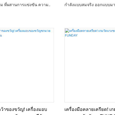
ม ที่ผสานการแข่งขัน ความ
กำลังแบบสมจริง ออกแบบม
การมีปฏิสัมพันธ์เข้าด้วยกัน ตัว
สำหรับร้านเกมอาร์เคด เกมส
หมดใช้ดีไซน์สไตล์อุตสาหกรรมสี
ห้างสรรพสินค้า โดยมีธีมหลั
บคู่กับแถบไฟนีออนสีน้ำเงินม่วง
ต่อสู้บนท้องถนน" ผสานรวมแ
แดงที่สะดุดตา สร้างความโดด
การวัดแรงที่แม่นยำ และระ
า อุปกรณ์นี้มาพร้อมกับ
คะแนนแบบโต้ตอบ ทำให้ผู้เล่น
วัดแรงความแม่นยำสูงและระบบ
ความสนุกของการปลดปล่อ
นแบบไดนามิก ผู้เล่นเพียงแค่
ที่ชก และได้เห็นพลังระเบิ
นขนาดใหญ่และตีให้โดนเป้า ก็
ของตนเองอย่างชัดเจน เครื่องเ
ัดแรงกระแทก/แรงเหวี่ยงและ
โครงสร้างที่ทนทานระดับอ
สูงสุดได้ทันที! มันไม่ใช่แค่
และรูปลักษณ์หุ่นยนต์สุดทันสม
ดึงดูดความสนใจและเพิ่มจำนวน
สำหรับการท้าทายแบบเดี่ยว 
นเกมเท่านั้น แต่ยังเป็นอุปกรณ์
สามารถตอบสนองความต้อง
ว้าของขวัญ! เครื่องมอบ
เครื่องมือคลายเครียด! เ
งชั้นเยี่ยมสำหรับการผ่อนคลาย
หลายสถานการณ์ เช่น การต่อส