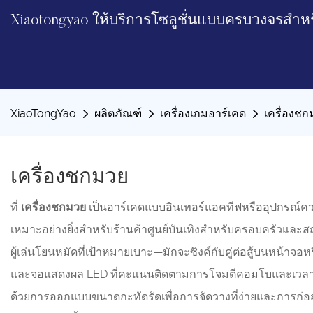
Xiaotongyao ให้บริการโซลูชั่นแบบครบวงจรสำห
XiaoTongYao
ผลิตภัณฑ์
เครื่องเกมอาร์เคด
เครื่องชก
เครื่องชกมวย
ที่
เครื่องชกมวย
เป็นอาร์เคดแบบอินเทอร์แอคทีฟหรืออุปกรณ์ค
เหมาะอย่างยิ่งสำหรับร้านค้าศูนย์บันเทิงสำหรับครอบครัวและส
ผู้เล่นโยนหมัดที่เป้าหมายเบาะ—มักจะซิงค์กับคู่ต่อสู้บนห
และจอแสดงผล LED ที่คะแนนติดตามการโจมตีคอมโบและเวลาตอบสน
ด้วยการออกแบบขนาดกะทัดรัดเพื่อการจัดวางที่ง่ายและการก่อสร