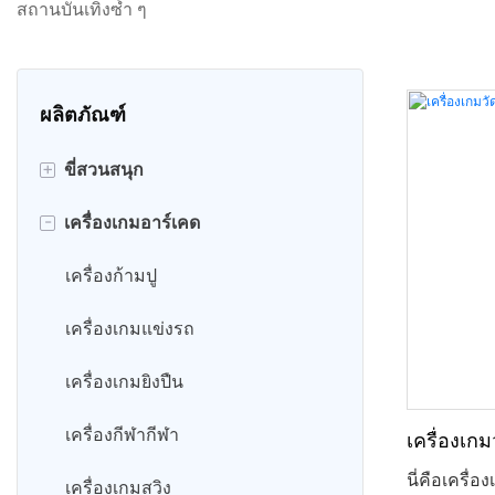
สถานบันเทิงซ้ำ ๆ
ผลิตภัณฑ์
+
ขี่สวนสนุก
-
เครื่องเกมอาร์เคด
รถโรลลิ่ง 360
รถบัมพ์
เครื่องก้ามปู
รถโกคาร์ท
เครื่องเกมแข่งรถ
รถไฟสวนสนุก
เครื่องเกมยิงปืน
คิดดี้ ไรด์ส
เครื่องกีฬากีฬา
เครื่องเก
นี่คือเครื่
ขี่ม้าหมุน
เครื่องเกมสวิง