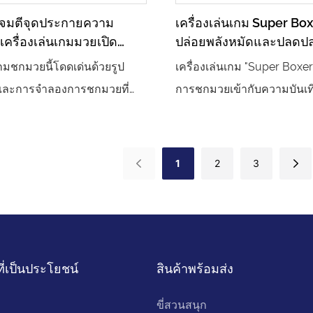
โจมตีจุดประกายความ
เครื่องเล่นเกม Super Bo
เครื่องเล่นเกมมวยเปิด
ปล่อยพลังหมัดและปลดป
ทึ่ง
หลงใหล
เกมชกมวยนี้โดดเด่นด้วยรูป
เครื่องเล่นเกม "Super Box
ท่และการจำลองการชกมวยที่
การชกมวยเข้ากับความบันเท
หัวใจหลัก สร้างประสบการณ์
อิเล็กทรอนิกส์ได้อย่างชาญฉ
ี่สมจริง ผสานกับหน้าจอความ
ฉากการประลองมวยที่สมจริง
และระบบสัมผัสที่ไวต่อการ
ลักษณ์ที่เท่และการโต้ตอบที่ส
1
2
3
ล่นสามารถให้ข้อเสนอแนะที่
เล่นจะแปลงร่างเป็นผู้เชี่ยวช
ก ไม่ว่าจะเป็นการพักผ่อน
ต่อยและโจมตีเป้าหมายอย่าง
ีวิตประจำวันเพื่อคลายเครียด
ปล่อยแรงกดดันและท้าทายค
งขันระหว่างเพื่อน มอบ
ผ่านเอฟเฟกต์เสียงและแสง ทำ
ที่เป็นประโยชน์
สินค้าพร้อมส่ง
การชกมวยที่น่าตื่นเต้นสุดขีด
อุปกรณ์อินเทอร์แอคทีฟที่ส
ิดเพลินไปกับความสนุกของการ
สนุกสนานในตู้เกมและสวนส
ขี่สวนสนุก
อด
ออกแบบรูปลักษณ์: ด้วยโทนส