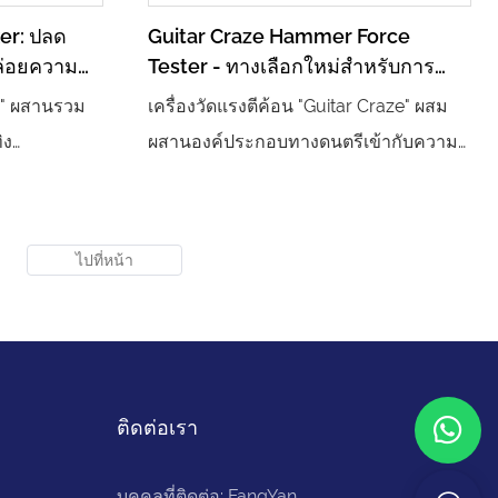
xer: ปลด
Guitar Craze Hammer Force
ล่อยความ
Tester - ทางเลือกใหม่สำหรับการ
ปลดปล่อยพลังชีวิต
er" ผสานรวม
เครื่องวัดแรงตีค้อน "Guitar Craze" ผสม
ิง
ผสานองค์ประกอบทางดนตรีเข้ากับความ
ลาด สร้าง
ท้าทายด้านพลังได้อย่างลงตัว ด้วยดีไซน์
ด้วยรูป
กีตาร์สุดเท่เป็นหัวใจหลัก ผสานกับไฟ
นุกสนาน ผู้
นีออนและเอฟเฟกต์เสียงไดนามิก ผู้เล่นไม่
าญการต่อสู้
เพียงแต่สามารถทดสอบความแข็งแกร่ง
รวดเร็ว ปลด
ขณะตีค้อนได้เท่านั้น แต่ยังเพลิดเพลินไป
ะแนนสูงสุด
กับดนตรีแบบอินเทอร์แอคทีฟที่เล่นตาม
ให้เป็น
จังหวะได้อีกด้วย อุปกรณ์นี้เป็นที่นิยมและ
ติดต่อเรา
ะดุดตาและ
สะดุดตาในตู้เกมและสวนสนุก การ
นุก การ
ออกแบบรูปลักษณ์: ใช้กีตาร์ไฟฟ้าเป็นองค์
บุคคลที่ติดต่อ: FangYan
ีเหลืองและสี
ประกอบหลัก ผสานลำโพงและไฟหลาก