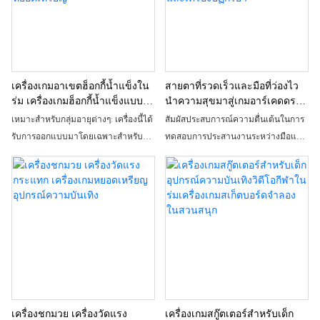
ออกมา ทำให้ผู้เล่นสามารถสนุกกับเกม
ในบ้านและสถานที่พักผ่อน ช่วยเพิ่ม
ฟุตบอลโต๊ะได้อย่างเต็มที่ ตัวเครื่องมีไฟ
ความสว่างไสวให้กับพื้นที่ได้ทันที ช่วย
ส่องสว่างสวยงามและจอแสดงผล
ให้คุณเริ่มการแข่งขันฟุตบอลบนโต๊ะได้
คะแนนอิเล็กทรอนิกส์ ซึ่งจะแสดงผล
ทุกเมื่อ และเพลิดเพลินกับช่วงเวลาแห่ง
คะแนนแบบเรียลไทม์ สร้างบรรยากาศ
ความสุขของการมีปฏิสัมพันธ์ระหว่าง
เครื่องเกมอาเขตฮ็อกกี้น้ำแข็งใน
สายตาที่รวดเร็วและมือที่ว่องไว
การแข่งขันที่เข้มข้น เป็นตัวเลือก
พ่อแม่ลูกและการแข่งขันกับเพื่อนฝูง
ร่ม เครื่องเกมฮ็อกกี้น้ำแข็งแบบ
นำความสุขมาสู่เกมอาร์เคดดรอ
คุณภาพสูงที่จะดึงดูดลูกค้าและเพิ่มราย
ด้วยดีไซน์โต๊ะที่มั่นคง คันโยกควบคุม
หยอดเหรียญ โต๊ะฮ็อกกี้น้ำแข็ง
ปบาร์ ความท้าทายด้วยตามือ การ
เหมาะสำหรับกลุ่มอายุต่างๆ: เครื่องนี้ได้
สัมผัสประสบการณ์ความตื่นเต้นในการ
เครื่องเกมฮ็อกกี้น้ำแข็งแบบหยอด
ฝึกปฏิกิริยา การฝึก และเครื่อง
ได้ให้กับสถานที่ต่างๆ
หลายชุดจึงควบคุม "ผู้เล่น" ได้อย่าง
รับการออกแบบมาโดยเฉพาะสำหรับผู้
ทดสอบการประสานงานระหว่างมือและ
เหรียญ
ปฏิกิริยา
ยืดหยุ่น ส่งบอลและยิงประตูได้อย่าง
ใช้ที่มีอายุ 3 ปีขึ้นไป ทำให้เป็นสถานที่
ตาของคุณในเกมอาร์เคดดรอปบาร์ ซึ่ง
แม่นยำ ฟื้นฟูกลยุทธ์และความ
ท่องเที่ยวที่เหมาะสำหรับศูนย์เล่น
การตอบสนองที่รวดเร็วและมือที่ว่องไว
สนุกสนานของกีฬาฟุตบอล เหมาะ
สำหรับครอบครัวและสถานที่บันเทิงที่
สามารถนำไปสู่ชัยชนะได้ เครื่องจักรที่
สำหรับความบันเทิงภายในบ้าน บาร์พัก
รองรับกลุ่มอายุต่างๆ
ท้าทายนี้นำเสนอวิธีที่สนุกและน่าดึงดูด
ผ่อน ห้องเล่นเกม และสถานการณ์อื่นๆ
ในการฝึกฝนทักษะปฏิกิริยาและฝึกจิตใจ
ไม่จำเป็นต้องมีสถานที่กลางแจ้งหรือข้อ
ของคุณให้คิดอย่างรวดเร็ว
จำกัดด้านสภาพอากาศ เป็นอุปกรณ์อิน
เทอร์แอคทีฟคุณภาพสูงที่ช่วยให้ผู้เล่น
สัมผัสประสบการณ์ความสนุกของการ
แข่งขันฟุตบอลได้ทุกที่ทุกเวลา ผ่อน
เครื่องชกมวย เครื่องวัดแรง
เครื่องเกมสกู๊ตเตอร์สำหรับเด็ก