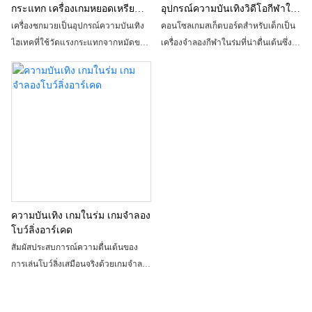
คลายทั้งร่างกายและจิตใจ และเสริม
กระแทก เครื่องเกมหยอดเหรียญ
อุปกรณ์ความบันเทิงวิดีโอกีฬาใน
สร้างอารมณ์ความรู้สึก
อุปกรณ์ความบันเทิง
ร่มเครื่องเกมสเก็ตบอร์ดจำลองใน
เครื่องชกมวยเป็นอุปกรณ์ความบันเทิง
คอนโซลเกมสเก็ตบอร์ดสำหรับเด็กเป็น
สวนสนุก
ไฮเทคที่ใช้วัดแรงกระแทกจากหมัดของ
เครื่องจำลองกีฬาในร่มที่น่าตื่นเต้นซึ่ง
คุณ ด้วยกลไกเกมแบบหยอดเหรียญ
มอบความบันเทิงไม่รู้จบสำหรับเด็ก เกม
มอบวิธีที่สนุกและท้าทายแก่ผู้ใช้ในการ
คอนโซลแบบโต้ตอบแห่งนี้ตั้งอยู่ในศูนย์
ทดสอบความแข็งแกร่งและความว่องไว
รวมความบันเทิง ช่วยให้เด็กๆ ได้รับ
ของพวกเขา
ประสบการณ์ที่สนุกสนานและน่าตื่นเต้น
ความบันเทิง เกมในร่ม เกมจำลอง
โบว์ลิ่งอาร์เคด
สัมผัสประสบการณ์ความตื่นเต้นของ
การเล่นโบว์ลิ่งเสมือนจริงด้วยเกมจำลอง
อาร์เคดของเรา เหมาะสำหรับความ
บันเทิงในร่ม รวบรวมเพื่อนของคุณและ