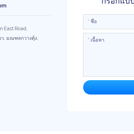
กรอกแบบฟ
com
ชื่อ
cun East Road,
จว, มณฑลกวางตุ้ง,
เนื้อหา