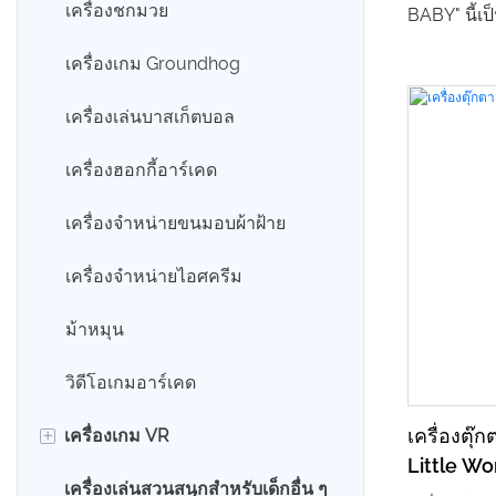
รถยนต์เพื่อความบันเทิงไฟฟ้า
เครื่องชกมวย
BABY" นี้
เล็กที่ออก
รถสวิง
เครื่องเกม Groundhog
และกิจกรร
เครื่องเล่นบาสเก็ตบอล
ขาวสดใส พ
อร์เฟซการใช
เครื่องฮอกกี้อาร์เคด
ประสบการณ
เครื่องจำหน่ายขนมอบผ้าฝ้าย
ตุ๊กตาแบบค
ในการใช้งาน
เครื่องจำหน่ายไอศครีม
สายตาและช
ม้าหมุน
ในสวนสาธ
ห้างสรรพส
วิดีโอเกมอาร์เคด
เด็ก ทำให้
+
เครื่องตุ๊
เครื่องเกม VR
รู้สึกภาคภ
Little Wo
อย่างง่ายด
เครื่องเล่นสวนสนุกสำหรับเด็กอื่น ๆ
เก้าอี้ไข่ VR