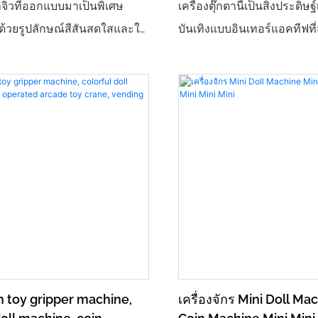
ตาจิ๋วที่ออกแบบมาเป็นพิเศษ
เครื่องตุ๊กตานี้เป็นสิ่งประดิษฐ
 ด้วยรูปลักษณ์สีสันสดใสและใช้
บันเทิงแบบอินเทอร์แอคทีฟท
ยให้เด็กๆ ได้สัมผัสกับความ
ออกแบบมาสำหรับผู้คนทุกเพศ
การจับตุ๊กตาที่บ้านหรือใน
หลักคือ "จับง่าย ชนะสนุก" 
วเครื่องขนาดกะทัดรัดไม่เปลือง
ออกแบบที่สวยงามเข้ากับปร
ร้อมตุ๊กตาแสนสนุก ทำให้เป็น
การใช้งานที่ราบรื่น ไม่ว่าจะเป
ักที่ช่วยกระตุ้นทักษะการลงมือ
ผ่อนในห้างสรรพสินค้า เมือง
เด็กๆ และมอบความสุขอย่าง
สนามเด็กเล่น หรือร้านค้า
่มต้นการเดินทางสู่การจับตุ๊กตา
ศิลปะอันงดงาม รวมถึงพื้นที
ย่างง่ายดาย รูปลักษณ์: สีสัน
ร้านสะดวกซื้อ ก็สามารถดึงดู
์น่ารักและน่าสนใจเหมือนรถ
อย่างรวดเร็วและกลายเป็น "
ก ดึงดูดความสนใจของเด็กๆ
ชอบที่สะดุดตา" เพื่อเพิ่มค
ันให้กับบรรยากาศสนุกสนาน
ได้ให้กับสถานที่จัดงาน อุปก
h toy gripper machine,
เครื่องจักร Mini Doll Ma
ำลองการจับตุ๊กตาได้เหมือนจริง
กับตุ๊กตาน่ารักหลากหลายแ