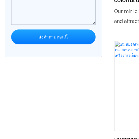
colorful 
ใช้งานง่ายแ
operated 
Our mini c
ประสานงาน
vending 
and attrac
สามารถใน
that is per
ประสบการณ์
ส่งคำถามตอนนี้
activities.
จับภาพเด็ก
wholesale 
แบบในตัว ก
and is sur
สำเร็จจะทำใ
customers
ฉากการเล่น
สำหรับเด็ก
สวนสนุก แล