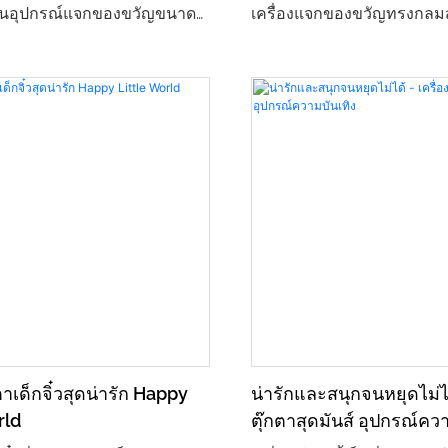
เป็นอุปกรณ์แจกของขวัญขนาด
เครื่องแจกของขวัญทรงกลม
แบบมาโดยเฉพาะสำหรับเด็กเล็ก
ออกแบบมาโดยเฉพาะสำหรับ
มครอบครัว มีโทนสีชมพูและ
เคดและสวนสนุกสำหรับผู้ปก
ร้อมแสงไฟชวนฝัน และอินเต
โดยมีเครนยกของเป็นองค์ปร
้งานที่ง่าย ไม่เพียงแต่คงไว้ซึ่ง
คู่กับฝาครอบโดมโปร่งใสแล
์ความสนุกของเครื่องแจก
สดใส สร้างประสบการณ์ที่ดึ
ลาสสิก แต่ยังลดความยุ่งยาก
สมจริงอย่างยิ่ง รองรับผู้เล่
ลงด้วย เป็นอุปกรณ์ที่ดึงดูด
โดยผู้เล่นสามารถคว้าของข
่วยกระตุ้นการคว้าของขวัญ
ควบคุมกรงเล็บกลของเครน วิ
ารณะสำหรับครอบครัว ลาน
ง่ายและเรียนรู้ได้ง่าย เหมา
ินค้า และร้านอาหารสำหรับ
กิจกรรมระหว่างผู้ปกครองแล
เด็กๆ ได้รับความสุขและความ
ตอบสนองความต้องการด้าน
กตาเด็กจิ๋วสุดน่ารัก Happy
น่ารักและสนุกจนหยุดไม่ได้
ูมิใจจากการคว้าของขวัญได้
ความบันเทิงของเยาวชน เป็
rld
ตุ๊กตาสุดมันส์ อุปกรณ์คว
าย
นิยมที่ช่วยดึงดูดลูกค้าและเพิ