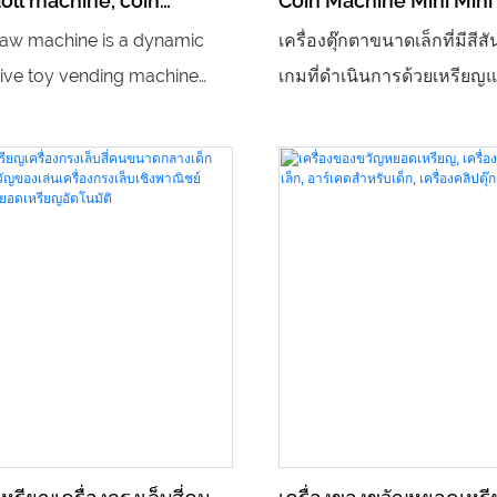
doll machine, coin
Coin Machine Mini Mini
ละเรียนรู้ง่าย ช่วยฝึกการ
เสริมทันสมัย ​​จับคู่กับเอฟเฟก
arcade toy crane,
law machine is a dynamic
เครื่องตุ๊กตาขนาดเล็กที่มีสีสั
ระหว่างมือและตา และความ
และนุ่มนวล เสียงพื้นหลังที่ร่
machine
tive toy vending machine
เกมที่ดำเนินการด้วยเหรียญแ
การตอบสนองของเด็กๆ
คลาย ทำให้ทุกช่วงเวลาที่กดป
fect for various locations and
แอคทีฟซึ่งท้าทายผู้เล่นให้ใช
: ห้องโดยสารโปร่งใสช่วยให้
ความคาดหวังและความประ
 This machine provides
เพื่อคว้ารางวัลของพวกเขาเ
ๆ ได้ พร้อมตุ๊กตาจิ๋วหลากหลาย
บรรเทาความเครียดได้อย่าง
options for toy claw cranes
แบบเป็นของขวัญหรือเพื่อเพิ
ารจับตุ๊กตาที่ประสบความ
ถ่ายทอดความสุขอย่างแท้จริ
e to be popular among
สไตล์อาร์เคดให้กับพื้นที่ใด ๆ
ห้เกิดความรู้สึกสำเร็จ สร้าง
ที่สนุกสนานและโต้ตอบได้
ๆ สามารถปรับให้เข้ากับบ้าน
ะสถานที่อื่นๆ ได้อย่างลงตัว