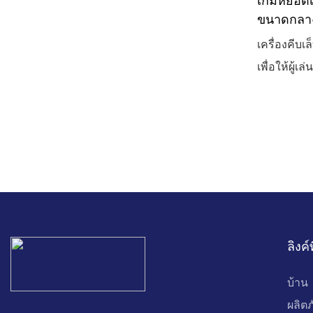
เกมหยอดเห
ขนาดกลา
เล่นเครื่อ
เครื่องคีบ
กรงเล็บหย
เพื่อให้ผู้เ
ทำให้เป็นต
งานปาร์ตี้ห
จำหน่ายสิ
สีสันสดใส 
หลายชั่วโม
ลิงค์
บ้าน
ผลิต