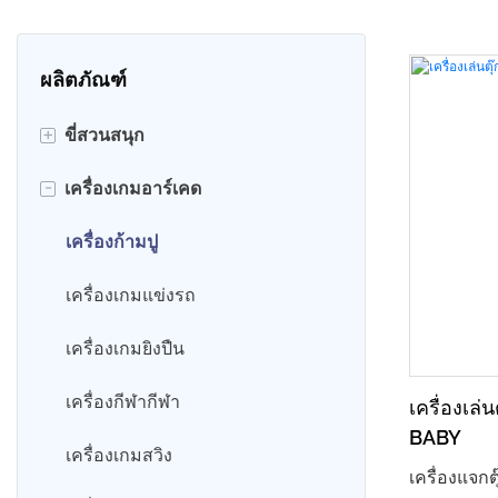
ผลิตภัณฑ์
+
ขี่สวนสนุก
-
เครื่องเกมอาร์เคด
รถโรลลิ่ง 360
รถบัมพ์
เครื่องก้ามปู
รถโกคาร์ท
เครื่องเกมแข่งรถ
รถไฟสวนสนุก
เครื่องเกมยิงปืน
คิดดี้ ไรด์ส
เครื่องกีฬากีฬา
เครื่องเล
BABY
ขี่ม้าหมุน
เครื่องเกมสวิง
เครื่องแจก