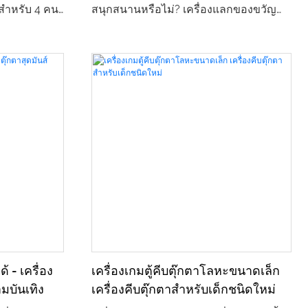
สำหรับ 4 คน
สนุกสนานหรือไม่? เครื่องแลกของขวัญ
ร้านเกมอาร์
แบบหนีบ Castle Adventure 2 มาพร้อมรูป
ครองและเด็ก
ลักษณ์การ์ตูนน่ารักและช่องแสดงผล
ะกอบหลัก จับ
โปร่งใส เผยให้เห็นของขวัญสุดประณีต
ะแสงสีสัน
มากมาย ผู้เล่นควบคุมแขนหุ่นยนต์และ
งดูดใจและ
หนีบเปิดคลิปอย่างแม่นยำเพื่อรับของที่
น 4 คนพร้อมกัน
ต้องการ ตั้งแต่ตุ๊กตาอินเทรนด์ไปจนถึง
วัญได้โดยการ
เครื่องประดับสุดหรู ทุกครั้งที่ลองล้วนเต็ม
ธีการเล่น
ไปด้วยความตื่นเต้น ทำให้เป็นเครื่องมือ
ะสำหรับ
ยอดนิยมในการดึงดูดลูกค้าในร้านเกมและ
ะเด็ก และ
สนามเด็กเล่น
สังคมและ
 - เครื่อง
เครื่องเกมตู้คีบตุ๊กตาโลหะขนาดเล็ก
นอุปกรณ์ยอด
ามบันเทิง
เครื่องคีบตุ๊กตาสำหรับเด็กชนิดใหม่
่มรายได้