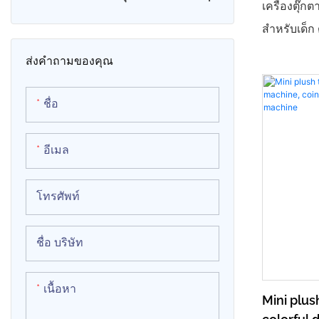
เครื่องตุ๊ก
สำหรับเด็ก
เครื่องจำลอง 9D VR
งานง่าย ช่ว
ส่งคำถามของคุณ
สนุกสนานใน
สวนสนุก ตั
ชื่อ
พื้นที่ มาพ
อุปกรณ์น่าร
อีเมล
ปฏิบัติของ
แท้จริง เริ
โทรศัพท์
แสนสนุกได้อ
สดใส ดีไซน
ชื่อ บริษัท
บัสขนาดเล็
และเติมสีส
เนื้อหา
Mini plus
ฟังก์ชัน: จ