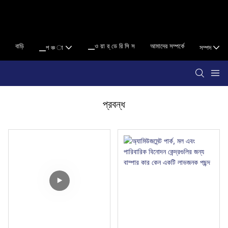
বাড়ি
▁ও য়া র্ ডে রি সি স
আমাদের সম্পর্কে
▁প ঞ্চ া
সম্পদ
প্রবন্ধ