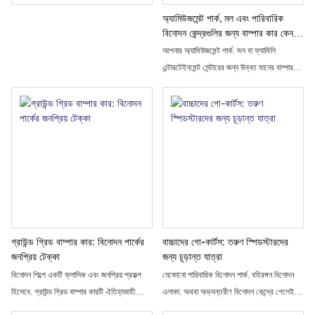
অ্যামিউজমেন্ট পার্ক, মল এবং পারিবারিক
বিনোদন কেন্দ্রগুলির জন্য বাম্পার কার কেন
একটি লাভজনক পছন্দ
আপনার অ্যামিউজমেন্ট পার্ক, মল বা ফ্যামিলি
এন্টারটেইনমেন্ট সেন্টারের জন্য উন্নত মানের বাম্পার
কার খুঁজছেন? জেনে নিন কেন ইলেকট্রিক বাম্পার কার
একটি লাভজনক, নিরাপদ ও আকর্ষণীয় বিনোদনমূলক
রাইড এবং আপনার ব্যবসার জন্য সঠিক প্রস্তুতকারক
কীভাবে বেছে নেবেন।
গ্রাউন্ড গ্রিড বাম্পার কার: বিনোদন পার্কের
বাচ্চাদের গো-কার্টস: তরুণ স্পিডস্টারদের
জনপ্রিয় টেক্কা
জন্য চূড়ান্ত যাত্রা
বিনোদন শিল্পে একটি ক্লাসিক এবং জনপ্রিয় প্রকল্প
যেকোনো পারিবারিক বিনোদন পার্ক, বহিরঙ্গন বিনোদন
হিসেবে, গ্রাউন্ড গ্রিড বাম্পার কারটি ঐতিহ্যবাহী
এলাকা, অথবা অভ্যন্তরীণ বিনোদন কেন্দ্রে গেলেই
বাম্পার গাড়ির অনেক কার্যকরী এবং অভিজ্ঞতাগত
আপনি দেখতে পাবেন রঙিন ছোট গাড়ির একটি দল