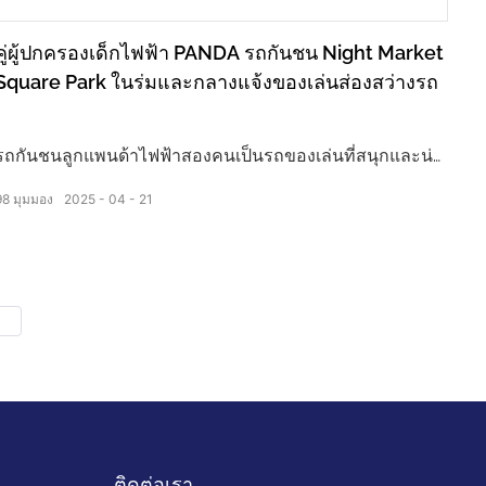
คู่ผู้ปกครองเด็กไฟฟ้า PANDA รถกันชน Night Market
Square Park ในร่มและกลางแจ้งของเล่นส่องสว่างรถ
รถกันชนลูกแพนด้าไฟฟ้าสองคนเป็นรถของเล่นที่สนุกและน่า
ตื่นเต้นซึ่งเด็กและพ่อแม่สามารถเพลิดเพลินได้ ด้วยการ
98
มุมมอง
2025
04
21
ออกแบบที่ส่องสว่างมันเหมาะสำหรับการใช้งานทั้งในร่มและ
กลางแจ้งทำให้มันเป็นส่วนเสริมที่น่าตื่นเต้นสำหรับตลาด
กลางคืนสวนสาธารณะสแควร์หรือพื้นที่เล่น
ติดต่อเรา