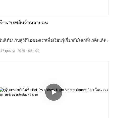
ห้างสรรพสินค้าหลายคน
ยินดีต้อนรับสู่วิดีโอของเราเพื่อเรียนรู้เกี่ยวกับโลกที่น่าตื่นเต้น
ของรถไฟความบันเทิงไฟฟ้าไร้แทร็ก! สำรวจความตื่นเต้นของ
147
มุมมอง
2025
05
09
เกมที่ทั้งเด็กและผู้ใหญ่สามารถเข้าร่วมได้ เข้าร่วมกับเราและ
สำรวจว่าทำไมสถานที่ท่องเที่ยวเหล่านี้จึงเป็นตัวเลือกที่
สมบูรณ์แบบสำหรับความบันเทิงมอบประสบการณ์ที่น่าจดจำ
และความสนุกสนานไม่รู้จบ! อย่าพลาดไปดูเลย!