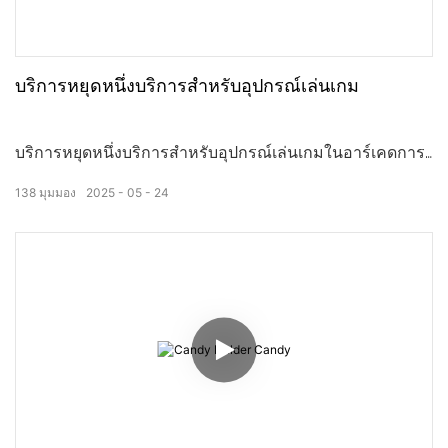
ได้อย่างอิสระบนสี่เหลี่ยมจัตุรัสรู้สึกถึงความอ่อนโยนของลม
และความหลงใหลในความเร็ว ที่นี่ทุกการนั่งในรถคันเดียวกัน
บริการหยุดหนึ่งบริการสำหรับอุปกรณ์เล่นเกม
และการไล่ล่าที่สนุกสนานทุกครั้งเป็นช่วงเวลาอันมีค่าของ
การมีปฏิสัมพันธ์ระหว่างพ่อแม่และลูกทำให้ความรักใน
บริการหยุดหนึ่งบริการสำหรับอุปกรณ์เล่นเกมในอาร์เคดการ
ครอบครัวอุ่นเครื่องอย่างต่อเนื่องในเสียงหัวเราะและความสุข
ขายโดยตรงจากโรงงานที่แหล่งที่มาโดยไม่มีตัวกลางสำหรับ
สร้างความทรงจำที่น่าจดจำสำหรับคุณและลูกของคุณ!
138
มุมมอง
2025
05
24
แหล่งที่มาของมือแรก