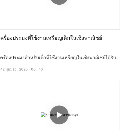
เครื่องประมงที่ใช้งานเหรียญเด็กในเชิงพาณิชย์
เครื่องประมงสำหรับเด็กที่ใช้งานเหรียญในเชิงพาณิชย์ได้รับ
การออกแบบมาเป็นพิเศษสำหรับเด็ก ๆ ด้วยเปลือกหอยที่มีสีสัน
142
มุมมอง
2025
06
16
และน่าสนใจและการเล่นเกมที่แปลกใหม่และเป็นเอกลักษณ์