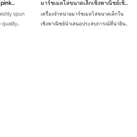
 pink
มาร์ชเมลโล่ขนาดเล็กเชิงพาณิชย์เชิง
 machine
พาณิชย์
reshly spun
เครื่องจำหน่ายมาร์ชเมลโล่ขนาดเล็กใน
-quality
เชิงพาณิชย์นำเสนอประสบการณ์ที่น่ายินดี
ervice
สำหรับผู้ที่ชื่นชอบความหวานซึ่งมีการ
or events
ออกแบบที่เพรียวบางซึ่งเหมาะกับพื้นที่ค้า
riendly
ปลีกหรือพื้นที่จัดกิจกรรมใด ๆ ด้วยอินเท
 customize
อร์เฟซที่เรียบง่ายลูกค้าสามารถดื่มด่ำกับ
their sweet
มาร์ชเมลโลว์ปุยหลากหลายชนิดเหมาะ
ght before
สำหรับการทานของว่างหรือเพิ่มเครื่องดื่ม
ร้อน