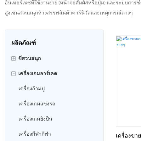
อินเทอร์เฟซที่ใช้งานง่าย (หน้าจอสัมผัสหรือปุ่ม) และระบบการช
สูงเช่นสวนสนุกห้างสรรพสินค้าคาร์นิวัลและเหตุการณ์ต่างๆ
ผลิตภัณฑ์
+
ขี่สวนสนุก
-
เครื่องเกมอาร์เคด
รถโรลลิ่ง 360
รถบัมพ์
เครื่องก้ามปู
รถโกคาร์ท
เครื่องเกมแข่งรถ
รถไฟสวนสนุก
เครื่องเกมยิงปืน
คิดดี้ ไรด์ส
เครื่องกีฬากีฬา
เครื่องขา