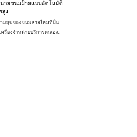
หน่ายขนมฝ้ายแบบอัตโนมัติ
ัสความละเอียดสูงและอินเท
พสูง
ียบง่าย ผู้บริโภคสามารถเลือก
วามสุขของขนมสายไหมที่ปั่น
์ชเมลโลว์ของตนเองได้ และ
เครื่องจำหน่ายบริการตนเอง
ารสกัดวัตถุดิบ การให้ความ
นเองอัจฉริยะที่มีคุณภาพสูง
รดึงลวดโดยอัตโนมัติโดยไม่
มาะสำหรับกิจกรรมและการ
แทรกแซงจากมือ ช่วยลดต้นทุน
องจักรที่ใช้งานง่ายนี้ช่วยให้แขก
าน มีประสิทธิภาพและเสถียร:
บแต่งรสชาติของพวกเขาและดู
ชิงกลและโมดูลทำความร้อนที่
หวานของพวกเขาได้รับการ
าะสม การผลิตน้ำตาลที่รวดเร็ว
งเชี่ยวชาญต่อหน้าต่อตา!
ี่แม่นยำ การจัดวางคำสั่งซื้อ
ื่องและมีเสถียรภาพ ตอบสนอง
รสูงสุดในช่วงเวลาเร่งด่วน