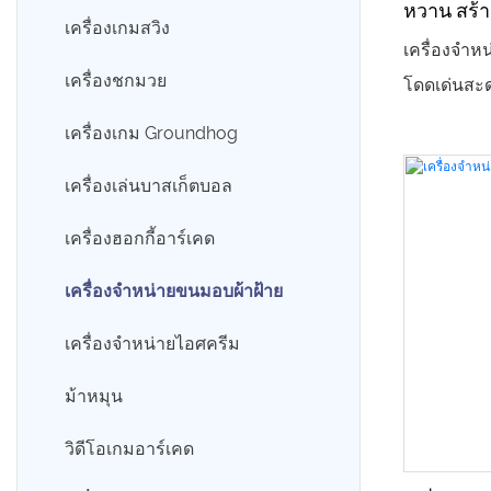
หวาน สร้า
ขี่ม้าหมุน
เครื่องเกมสวิง
เครื่องจำห
รถยนต์เพื่อความบันเทิงไฟฟ้า
เครื่องชกมวย
โดดเด่นสะดุ
ระหว่างสีช
รถสวิง
เครื่องเกม Groundhog
และจัดวางไ
เครื่องเล่นบาสเก็ตบอล
ผู้บริโภคสา
ผลิตภัณฑ์แ
เครื่องฮอกกี้อาร์เคด
คลิกเดียว 
เครื่องจำหน่ายขนมอบผ้าฝ้าย
รูปโดยอัตโ
ไม่ต้องใช้
เครื่องจำหน่ายไอศครีม
24 ชั่วโมงเพ
ม้าหมุน
ในการดึงดู
แหล่งท่องเ
วิดีโอเกมอาร์เคด
และสถานที่