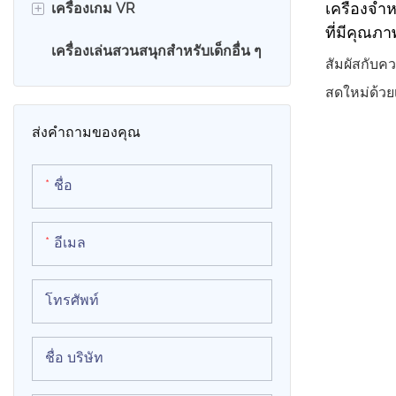
+
เครื่องจำ
เครื่องเกม VR
หน้าจอสัมผ
ที่มีคุณภา
อร์เฟซที่เร
เครื่องเล่นสวนสนุกสำหรับเด็กอื่น ๆ
เก้าอี้ไข่ VR
สัมผัสกับค
รูปแบบมาร
สดใหม่ด้วย
เครื่องจำลอง 9D VR
ระบบจะทำก
แบบบริการต
ร้อน และกา
ส่งคำถามของคุณ
ของเรา เห
ต้องมีการ
ชุมนุมเครื่
การดำเนินง
ชื่อ
สามารถปรั
โครงสร้างเ
ได้ว่าขนม
ปรับให้เหม
อีเมล
ออกแบบอย่า
การขึ้นรูปท
อย่างต่อเน
โทรศัพท์
ความต้องกา
ชื่อ บริษัท