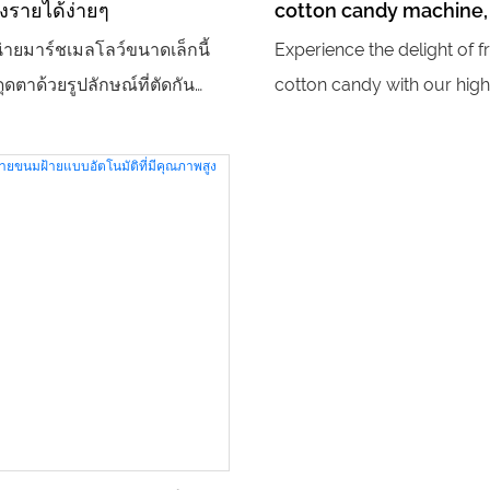
งรายได้ง่ายๆ
cotton candy machine,
cotton candy vending
น่ายมาร์ชเมลโลว์ขนาดเล็กนี้
Experience the delight of f
ดตาด้วยรูปลักษณ์ที่ตัดกัน
cotton candy with our high
มพูและสีน้ำเงิน ขนาดกะทัดรัด
intelligent automatic self-s
ด้ง่าย ด้วยระบบอัจฉริยะในตัว
vending machine. Perfect f
มารถสัมผัสหน้าจอเพื่อเลือก
and gatherings, this user-f
ละเริ่มกระบวนการผลิตได้เพียง
machine allows guests to
สายไหมรูปทรงต่างๆ จะถูกขึ้น
their flavors and watch as 
นมัติ และกระบวนการทั้งหมด
treat is expertly crafted ri
คนควบคุม เราให้บริการตลอด
their eyes!
ื่อคุณ ทำให้เราเป็นผู้ช่วยที่ดี
ดลูกค้าและสร้างผลกำไรใน
ที่ยว ห้างสรรพสินค้า สวนสนุก
อื่นๆ การทำงานอัจฉริยะ: ด้วย