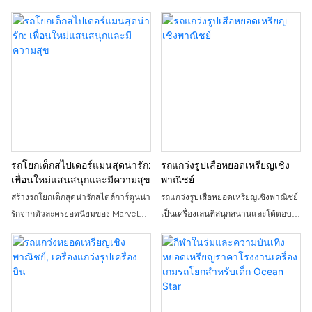
รถโยกเด็กสไปเดอร์แมนสุดน่ารัก:
รถแกว่งรูปเสือหยอดเหรียญเชิง
เพื่อนใหม่แสนสนุกและมีความสุข
พาณิชย์
สร้างรถโยกเด็กสุดน่ารักสไตล์การ์ตูนน่า
รถแกว่งรูปเสือหยอดเหรียญเชิงพาณิชย์
รักจากตัวละครยอดนิยมของ Marvel
เป็นเครื่องเล่นที่สนุกสนานและโต้ตอบ
อย่าง Spider-Man ด้วยโทนสีแดงและ
ได้สำหรับเด็ก ด้วยการออกแบบรูปเสือที่
น้ำเงินที่สะดุดตา ลวดลาย Spider-Man
สมจริงและการใช้งานแบบหยอดเหรียญ
ที่สดใส ผสานกับแสงไฟนวลตาและเสียง
รถแกว่งคันนี้จึงเป็นส่วนเสริมที่ยอดเยี่ยม
ประกอบสุดสนุก สร้างสรรค์ฉากการโยก
สำหรับสวนสนุกหรือศูนย์รวมความ
ที่สมจริงและน่าติดตามสำหรับเด็กๆ
บันเทิง