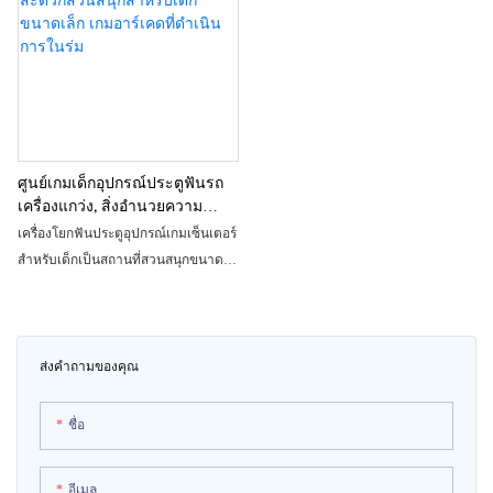
ช่วยให้เด็กๆ สนุกสนานไปกับความสุข
น่ารักบนเครื่องเล่นที่น่าตื่นเต้นนี้
ศูนย์เกมเด็กอุปกรณ์ประตูฟันรถ
เครื่องแกว่ง, สิ่งอำนวยความ
สะดวกสวนสนุกสำหรับเด็กขนาด
เครื่องโยกฟันประตูอุปกรณ์เกมเซ็นเตอร์
เล็ก เกมอาร์เคดที่ดำเนินการใน
สำหรับเด็กเป็นสถานที่สวนสนุกขนาด
ร่ม
เล็กที่ออกแบบมาสำหรับเด็กโดยเฉพาะ
เพื่อเพลิดเพลินกับเกมอาร์เคดในร่ม เกม
คอนโซลแบบหยอดเหรียญนี้มอบ
ประสบการณ์การโต้ตอบที่สนุกสนานให้
ส่งคำถามของคุณ
กับคนหนุ่มสาว ทำให้พวกเขาใช้เวลา
อันน่าจดจำในศูนย์เกม
ชื่อ
อีเมล