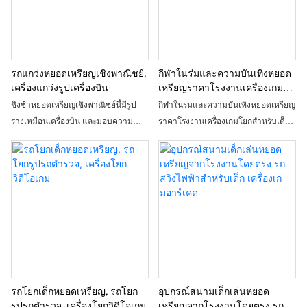
เหมาะอย่างยิ่งสำหรับความบันเทิงใน
ห้างสรรพสินค้าและครอบครัว สร้างช่วง
เวลาแห่งความสุขในวัยเด็กให้กับลูก
น้อยได้ง่ายๆ เพียงคลิกเดียว
รถแกว่งหยอดเหรียญเชิงพาณิชย์,
กีฬาในร่มและความบันเทิงหยอด
เครื่องแกว่งรูปเครื่องบิน
เหรียญราคาโรงงานเครื่องเกมรถ
โยกสำหรับเด็ก Ocean Star
ชิงช้าหยอดเหรียญเชิงพาณิชย์นี้มีรูป
กีฬาในร่มและความบันเทิงหยอดเหรียญ
ร่างเหมือนเครื่องบิน และมอบความ
ราคาโรงงานเครื่องเกมโยกสำหรับเด็ก
สนุกสนานให้กับเด็กๆ ได้หลายชั่วโมงใน
Ocean Star มอบประสบการณ์ที่
สวนสาธารณะหรือสนามเด็กเล่น ด้วย
สนุกสนานและการโต้ตอบแก่เด็ก ๆ การ
การออกแบบที่เป็นเอกลักษณ์และ
ออกแบบธีมมหาสมุทรและการ
คุณสมบัติการเล่นแบบอินเทอร์แอคทีฟ
เคลื่อนไหวที่แกว่งไปมา
จะต้องถูกใจเด็กทุกวัยอย่างแน่นอน
รถโยกเด็กหยอดเหรียญ, รถโยก
อุปกรณ์สนามเด็กเล่นหยอด
รูปรถตำรวจ, เครื่องโยกวิดีโอเกม
เหรียญจากโรงงานโดยตรง รถ