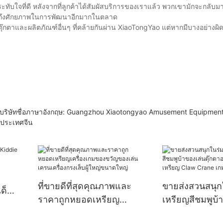
มประทับใจที่ดี หลังจากที่ลูกค้าได้สัมผัสบริการของเราแล้ว พวกเขามักจะกลั
ห้เห็นถึงศักยภาพในการพัฒนาอีกมากในตลาด
คีบตุ๊กตาและผลิตภัณฑ์อื่นๆ ที่คล้ายกันผ่าน XiaoTongYao แต่หากมีบางอย่างผ
ตา บริษัทชื่อภาษาอังกฤษ: Guangzhou Xiaotongyao Amusement Equipment 
นประเทศจีน
ที่ขายดีที่สุดคุณภาพและ
ขายส่งสวนสนุ
เด็ก
ราคาถูกหยอดเหรียญ
เหรียญสีชมพูบ้
เครื่องเกมของขวัญของเล่น
ตุ๊กตาอาเขตหย