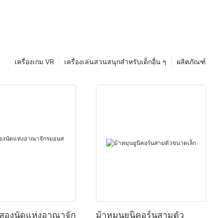
เป็นคนหนุ่ม
อกใช้งาน
างสรรพสินค้า
ร้านอาหาร
ุ๊กตายัง
รงพยาบาลเด็ก
เครื่องเกม VR
เครื่องเล่นสวนสนุกสำหรับเด็กอื่น ๆ
ผลิตภัณฑ์
ๆ
าจำเป็นต้อง
 รูปแบบการ
ณฑ์และข้อมูล
้างอิงที่มีค่า
แข่งเราสามารถ
กเขาและพัฒนา
้าหมาย
ิงสองนัดแห่งอาณาจัก
ม้าหมุนยูนิคอร์นสามตัว