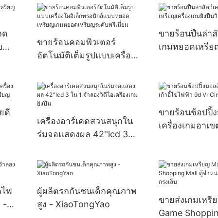
เครนเครื่องกรงเล็บผู้ใหญ่
Claw Crane เกม
ขนาดใหญ่
คด
ขายร้อนปืนล่าสั
ขายร้อนคอมพิวเตอร์
บ
เกมหยอดเหรียญ
อัตโนมัติเต็มรูปแบบเครื่อง
ยิงปืนวิดีโอ
โผอิเล็กทรอนิกส์แบบหยอด
เหรียญเกมหยอดเหรียญระ
ดับพรีเมี่ยม
ยดี
ขายร้อนช้อปปิ้
เครื่องอาร์เคดสวนสนุกใน
เครื่องเกมอาเขตเ
ร่มจอแสดงผล 42''lcd 3
ไฟฟ้า 9d Vr C
ใน 1 จำลองวิดีโอเครื่อง
Simulator
เกมยิงปืน
ถไฟ
ผู้ผลิตรถกันชนเด็กคุณภาพ
ขายส่งเกมเหรี
 -
สูง - XiaoTongYao
Game Shopping 