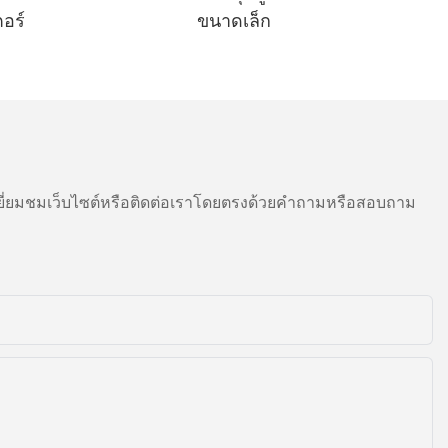
อร์
ขนาดเล็ก
สิ่งสำคัญใน
มารถเลือกที่จะ
สรรพสินค้าสวน
พื่อสร้างแบบ
ครื่องตุ๊กตา
สามารถบรรลุ
ี่ยมชมเว็บไซต์หรือติดต่อเราโดยตรงด้วยคำถามหรือสอบถาม
าดและการส่ง
ปรับปรุง
วนแบ่งการ
้องวางแผน
างแผน
ตำแหน่ง