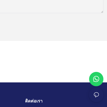
รนำเสนอ
งตุ๊กตามี
ตรงต่อ
ื่องตุ๊กตาและ
้องชี้แจงการ
ตุ๊กตาตามความ
ถานการณ์ของ
้เปรียบด้าน
ข้อได้เปรียบ
นการแข่งขัน
เป้าหมาย
ติดต่อเรา