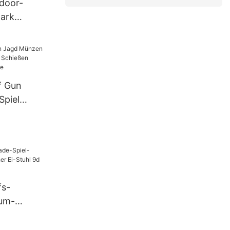
door-
ark
ne rosa
pen-
aten-
f Gun
Spiel
eo
de Spiel
fs-
rum-
ktrischer