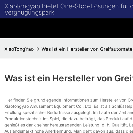
Xiaotongyao bietet One-Stop-Lösungen für
Vergnügungspark
XiaoTongYao
Was ist ein Hersteller von Greifautomate
Was ist ein Hersteller von Gr
Hier finden Sie grundlegende Informationen zum Hersteller von 
Xiaotongyao Amusement Equipment Co., Ltd. Es ist als Schlüsselp
Erfüllung spezifischer Bedürfnisse ausgelegt. Im Laufe der Zeit
Produktionstechnik ins Spiel, die dazu beiträgt, das Produkt auf
genießt es dank seiner herausragenden Leistung, d. h. Qualität, 
Auslandsmarkt hohe Anerkennung. Man geht davon aus, dass dies