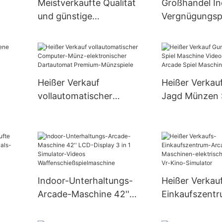
Meistverkaufte Qualität
Großhandel In
und günstige
Vergnügungsp
münzbetriebene
Münzbetriebe
-
Geschenkspielmaschine
verrückte
Spielzeugkran große
Spielzeugpup
erwachsene
Arcade-Autom
Heißer Verkauf
Heißer Verkau
Klauenmaschine
Klauenkran-
vollautomatischer
Jagd Münzen 
Spielmaschine
or-
Computer-Münz-
Maschine Vid
e
elektronischer
Schießen Arca
Dartautomat Premium-
Maschine
Münzspiele
Indoor-Unterhaltungs-
Heißer Verkau
Arcade-Maschine 42''
Einkaufszent
lon-
LCD-Display 3 in 1
Arcade-Spiel-
Simulator-Videos
Maschinen-ele