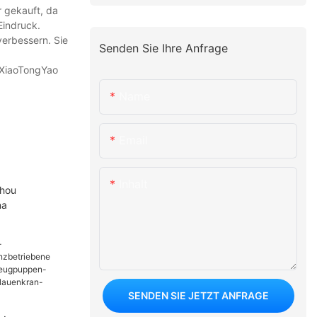
r gekauft, da
Eindruck.
erbessern. Sie
Senden Sie Ihre Anfrage
n XiaoTongYao
Name
Email
Inhalt
zhou
na
SENDEN SIE JETZT ANFRAGE