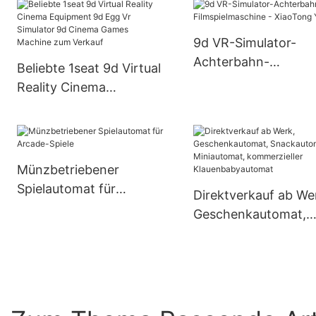
Laserschießmaschin
Arcade-Spielmaschine
9d VR-Simulator-
Achterbahn-
Beliebte 1seat 9d Virtual
Filmspielmaschine -
Reality Cinema
XiaoTong Yao
Equipment 9d Egg Vr
Simulator 9d Cinema
Games Machine zum
Verkauf
Münzbetriebener
Spielautomat für
Direktverkauf ab We
Arcade-Spiele
Geschenkautomat,
Snackautomat,
Miniautomat,
kommerzieller
Klauenbabyautomat