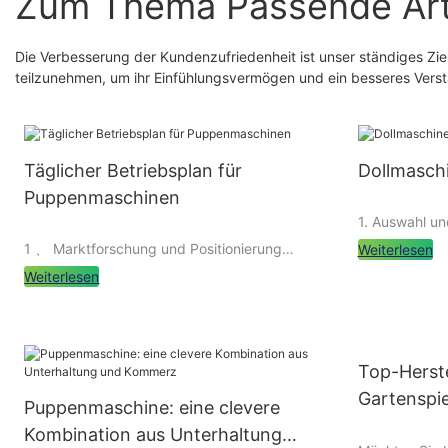
Zum Thema Passende Art
Die Verbesserung der Kundenzufriedenheit ist unser ständiges Zie
teilzunehmen, um ihr Einfühlungsvermögen und ein besseres Verst
Täglicher Betriebsplan für
Dollmasch
Puppenmaschinen
1. Auswahl u
Puppenmasch
1 、 Marktforschung und Positionierung
Weiterlesen
Weiterlesen
1.1 Auswahl 
1. Marktforschung
Bei der Auswa
Top-Herste
Puppenmaschinen sind eine sehr beliebte
Puppenmaschin
Vergnügungsausrüstung, die viele Kunden
Gartenspie
Puppenmaschine: eine clevere
Vorlieben und
dazu anzieht, sich selbst zu unterhalten. Vor
unterhalt
Zielkonsumen
Kombination aus Unterhaltung
der Einrichtung einer Puppenmaschine