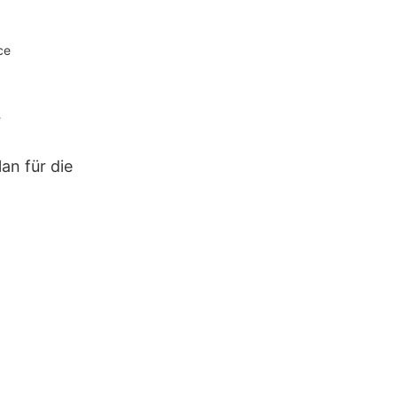
ce
an für die
schine
ngsarbeiten
 und die
r und
Durch die
 Merkmale,