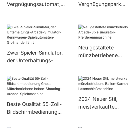
Vergnügungsautomat,
Vergnügungspark
münzbetriebene
Vintage Kiddie Ride
Kinderfahrmaschine,
Kinderschaukelauto
Kinderfahrschaukelmas
Spielautomat zum
chine
Verkauf
Neu gestaltete
Zwei-Spieler-Simulator,
münzbetriebene
der Unterhaltungs-
Arcade-Spielsimulat
Arcade-Simulator-
Pferderennmaschin
Rennwagen-
Spielautomaten-
Großhandel fährt
2024 Neuer Stil,
Beste Qualität 55-Zoll-
meistverkaufte
Bildschirmbedienung
münzbetriebene Bal
Ghost Münzbetriebene
Karnevals-
Indoor-Shooting-