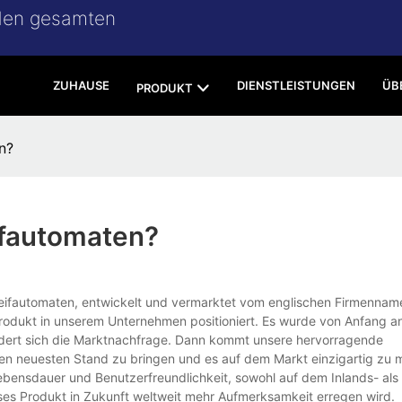
 den gesamten
ZUHAUSE
DIENSTLEISTUNGEN
ÜB
PRODUKT
n?
eifautomaten?
Greifautomaten, entwickelt und vermarktet vom englischen Firmenna
rodukt in unserem Unternehmen positioniert. Es wurde von Anfang an
 ändert sich die Marktnachfrage. Dann kommt unsere hervorragende
 den neuesten Stand zu bringen und es auf dem Markt einzigartig zu
Lebensdauer und Benutzerfreundlichkeit, sowohl auf dem Inlands- al
es Produkt in Zukunft weltweit mehr Aufmerksamkeit erregen wird.