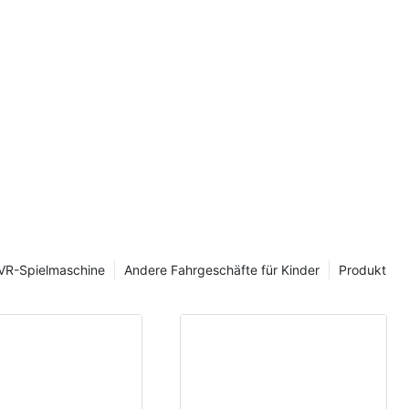
d
rgruppe des
t gezielte
rkt für die
Im
 für
VR-Spielmaschine
Andere Fahrgeschäfte für Kinder
Produkt
h junge
nnen wir uns
ufszentren,
plätzen,
rüber hinaus
aschinen