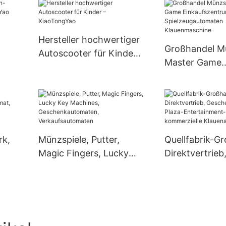
e
Waffenschießspielmasc
Ei-Stuhl 9d Vr
hine
Simulator
Hersteller hochwertiger
Großhandel M
Autoscooter für Kinder –
Master Game
XiaoTongYao
Einkaufszent
Spielzeugaut
Klauenmaschi
rk,
Münzspiele, Putter,
Quellfabrik-G
Magic Fingers, Lucky
Direktvertrieb
Key Machines,
Geschenkauto
Geschenkautomaten,
Plaza-Enterta
Verkaufsautomaten
Automaten,
kommerzielle
Klauenautoma