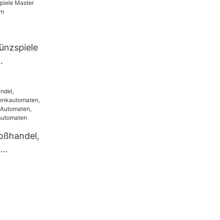
-Kino-
ünzspiele
rum
omaten
ne
roßhandel,
,
maten,
inment-
ten