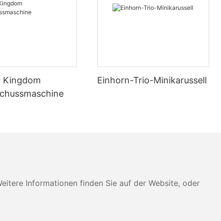
nhäusern,
anderen
r Kingdom
Einhorn-Trio-Minikarussell
ittelt haben,
chussmaschine
seren
ie
sitionierung
n
volle
hrung von
 können wir
erstehen und
für
tere Informationen finden Sie auf der Website, oder