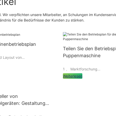
ikel
l. Wir verpflichten unsere Mitarbeiter, an Schulungen im Kundenservi
ändnis für die Bedürfnisse der Kunden zu stärken.
inenbetriebsplan
Teilen Sie den Betriebspl
Puppenmaschine
nd Layout von
inen
1 、 Marktforschung
Weiterlesen
der Puppenmaschinentypen
Vor dem Betrieb der Puppenma
müssen wir gründliche Forschu
hl der Art der
ller von
auf dem Zielmarkt durchführen
e sollten die Betreiber die
Marktnachfrage, Wettbewerbe
lgeräten: Gestaltung
 die Kaufkraft der
potenzielle Partner verstehen. 
samer Außenbereiche für
tengruppe sorgfältig
Marktforschung können wir die