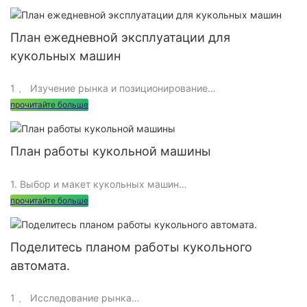
План ежедневной эксплуатации для
кукольных машин
1 、 Изучение рынка и позиционирование
прочитайте больше
1. Исследование рынка
План работы кукольной машины
Кукольные машины - это очень популярное
1. Выбор и макет кукольных машин
развлекательное оборудование, которое может привлечь
прочитайте больше
многих клиентов, чтобы приехать и развлекать себя. Перед
настройкой кукольной машины необходимо провести
1.1 Выбор типов машин кукол
исследование рынка, чтобы понять характеристики,
Поделитесь планом работы кукольного
потребности и привычки потребления целевой группы
клиентов, чтобы выбрать подходящие места магазина и
автомата.
При выборе типа кукольной машины операторы должны
типы кукольных машин целевым образом.
тщательно рассмотреть предпочтения и покупательную
1 、 Исследование рынка
способность целевой группы потребителей. Обычные типы