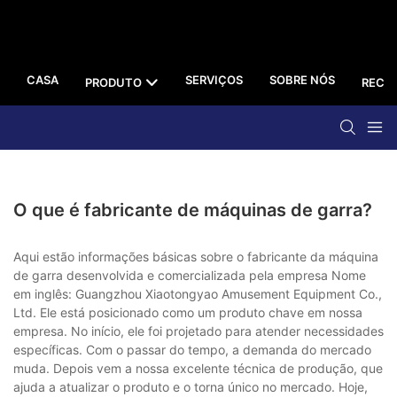
CASA
SERVIÇOS
SOBRE NÓS
PRODUTO
RECU
O que é fabricante de máquinas de garra?
Aqui estão informações básicas sobre o fabricante da máquina
de garra desenvolvida e comercializada pela empresa Nome
em inglês: Guangzhou Xiaotongyao Amusement Equipment Co.,
Ltd. Ele está posicionado como um produto chave em nossa
empresa. No início, ele foi projetado para atender necessidades
específicas. Com o passar do tempo, a demanda do mercado
muda. Depois vem a nossa excelente técnica de produção, que
ajuda a atualizar o produto e o torna único no mercado. Hoje,