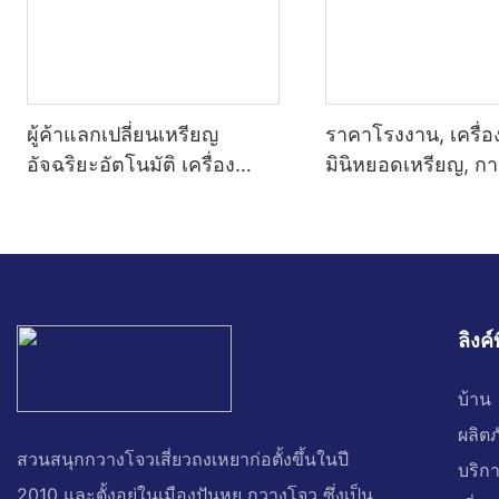
ผู้ค้าแลกเปลี่ยนเหรียญ
ราคาโรงงาน, เครื่อ
อัจฉริยะอัตโนมัติ เครื่อง
มินิหยอดเหรียญ, 
จำหน่ายเหรียญแบบบริการ
บอาร์เคดพลาสติก, 
ตัวเองบนเดสก์ท็อปเชิง
เครื่องกรงเล็บเครน
พาณิชย์
ลิงค์
บ้าน
ผลิต
สวนสนุกกวางโจวเสี่ยวถงเหยาก่อตั้งขึ้นในปี
บริก
2010 และตั้งอยู่ในเมืองปันหยู กวางโจว ซึ่งเป็น