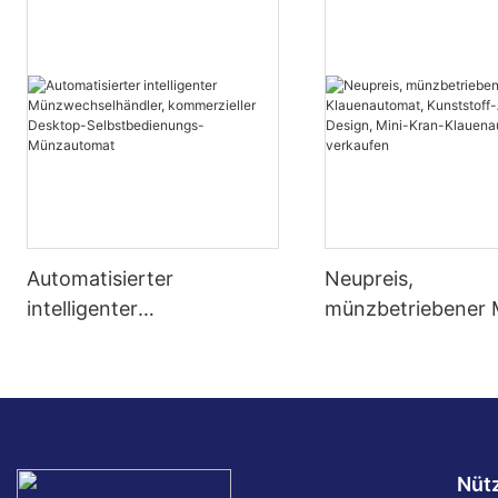
Automatisierter
Neupreis,
intelligenter
münzbetriebener M
Münzwechselhändler,
Klauenautomat,
kommerzieller Desktop-
Kunststoff-Arcade
Selbstbedienungs-
Design, Mini-Kran
Münzautomat
Klauenautomat zu
verkaufen
Nütz