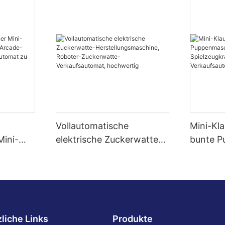
Vollautomatische
Mini-Kl
ini-
elektrische Zuckerwatte-
bunte P
Herstellungsmaschine,
Mini-Spi
-
Roboter-Zuckerwatte-
Großhan
-
Verkaufsautomat,
Verkauf
hochwertig
liche Links
Produkte