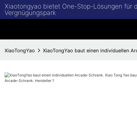
Xiaotongyao bietet One-Stop-Lösungen für
Vergnügungspark
XiaoTongYao
XiaoTongYao baut einen individuellen Ar