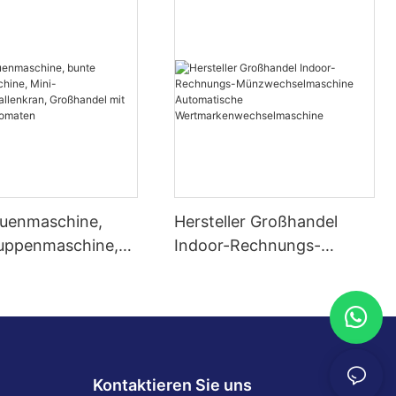
auenmaschine,
Hersteller Großhandel
uppenmaschine,
Indoor-Rechnungs-
elzeugkrallenkran,
Münzwechselmaschine
del mit
Automatische
sautomaten
Wertmarkenwechselmasc
hine
Kontaktieren Sie uns