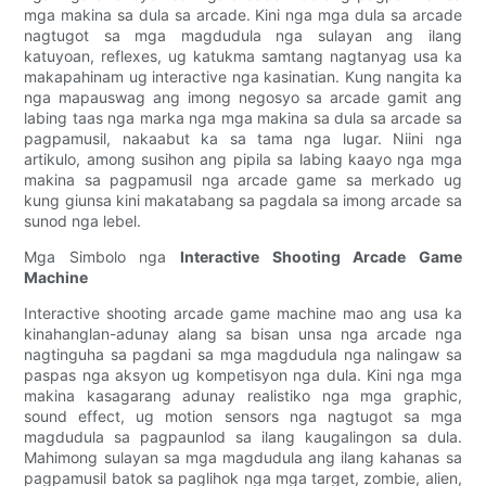
mga makina sa dula sa arcade. Kini nga mga dula sa arcade
nagtugot sa mga magdudula nga sulayan ang ilang
katuyoan, reflexes, ug katukma samtang nagtanyag usa ka
makapahinam ug interactive nga kasinatian. Kung nangita ka
nga mapauswag ang imong negosyo sa arcade gamit ang
labing taas nga marka nga mga makina sa dula sa arcade sa
pagpamusil, nakaabut ka sa tama nga lugar. Niini nga
artikulo, among susihon ang pipila sa labing kaayo nga mga
makina sa pagpamusil nga arcade game sa merkado ug
kung giunsa kini makatabang sa pagdala sa imong arcade sa
sunod nga lebel.
Mga Simbolo nga
Interactive Shooting Arcade Game
Machine
Interactive shooting arcade game machine mao ang usa ka
kinahanglan-adunay alang sa bisan unsa nga arcade nga
nagtinguha sa pagdani sa mga magdudula nga nalingaw sa
paspas nga aksyon ug kompetisyon nga dula. Kini nga mga
makina kasagarang adunay realistiko nga mga graphic,
sound effect, ug motion sensors nga nagtugot sa mga
magdudula sa pagpaunlod sa ilang kaugalingon sa dula.
Mahimong sulayan sa mga magdudula ang ilang kahanas sa
pagpamusil batok sa paglihok nga mga target, zombie, alien,