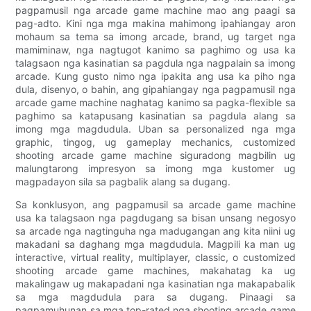
pagpamusil nga arcade game machine mao ang paagi sa
pag-adto. Kini nga mga makina mahimong ipahiangay aron
mohaum sa tema sa imong arcade, brand, ug target nga
mamiminaw, nga nagtugot kanimo sa paghimo og usa ka
talagsaon nga kasinatian sa pagdula nga nagpalain sa imong
arcade. Kung gusto nimo nga ipakita ang usa ka piho nga
dula, disenyo, o bahin, ang gipahiangay nga pagpamusil nga
arcade game machine naghatag kanimo sa pagka-flexible sa
paghimo sa katapusang kasinatian sa pagdula alang sa
imong mga magdudula. Uban sa personalized nga mga
graphic, tingog, ug gameplay mechanics, customized
shooting arcade game machine siguradong magbilin ug
malungtarong impresyon sa imong mga kustomer ug
magpadayon sila sa pagbalik alang sa dugang.
Sa konklusyon, ang pagpamusil sa arcade game machine
usa ka talagsaon nga pagdugang sa bisan unsang negosyo
sa arcade nga nagtinguha nga madugangan ang kita niini ug
makadani sa daghang mga magdudula. Magpili ka man ug
interactive, virtual reality, multiplayer, classic, o customized
shooting arcade game machines, makahatag ka ug
makalingaw ug makapadani nga kasinatian nga makapabalik
sa mga magdudula para sa dugang. Pinaagi sa
pagpamuhunan sa mga top-rated nga shooting arcade game