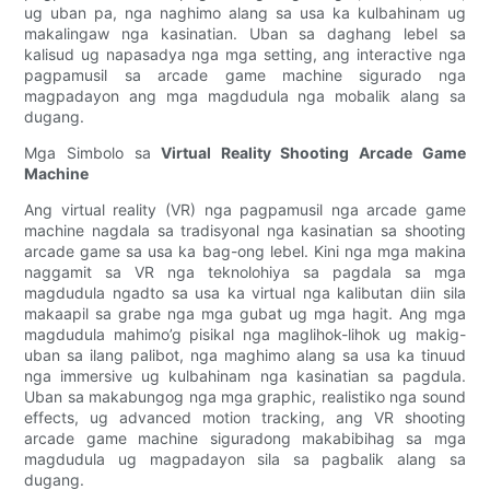
ug uban pa, nga naghimo alang sa usa ka kulbahinam ug
makalingaw nga kasinatian. Uban sa daghang lebel sa
kalisud ug napasadya nga mga setting, ang interactive nga
pagpamusil sa arcade game machine sigurado nga
magpadayon ang mga magdudula nga mobalik alang sa
dugang.
Mga Simbolo sa
Virtual Reality Shooting Arcade Game
Machine
Ang virtual reality (VR) nga pagpamusil nga arcade game
machine nagdala sa tradisyonal nga kasinatian sa shooting
arcade game sa usa ka bag-ong lebel. Kini nga mga makina
naggamit sa VR nga teknolohiya sa pagdala sa mga
magdudula ngadto sa usa ka virtual nga kalibutan diin sila
makaapil sa grabe nga mga gubat ug mga hagit. Ang mga
magdudula mahimo’g pisikal nga maglihok-lihok ug makig-
uban sa ilang palibot, nga maghimo alang sa usa ka tinuud
nga immersive ug kulbahinam nga kasinatian sa pagdula.
Uban sa makabungog nga mga graphic, realistiko nga sound
effects, ug advanced motion tracking, ang VR shooting
arcade game machine siguradong makabibihag sa mga
magdudula ug magpadayon sila sa pagbalik alang sa
dugang.