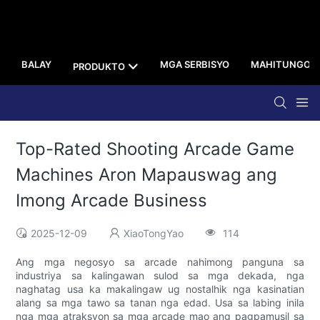
BALAY
MGA SERBISYO
MAHITUNGOD
PRODUKTO
Top-Rated Shooting Arcade Game
Machines Aron Mapauswag ang
Imong Arcade Business
2025-12-09
XiaoTongYao
114
Ang mga negosyo sa arcade nahimong panguna sa
industriya sa kalingawan sulod sa mga dekada, nga
naghatag usa ka makalingaw ug nostalhik nga kasinatian
alang sa mga tawo sa tanan nga edad. Usa sa labing inila
nga mga atraksyon sa mga arcade mao ang pagpamusil sa