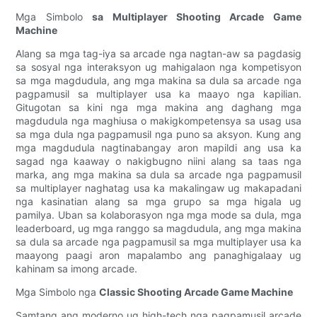
Mga Simbolo
sa Multiplayer Shooting Arcade Game
Machine
Alang sa mga tag-iya sa arcade nga nagtan-aw sa pagdasig
sa sosyal nga interaksyon ug mahigalaon nga kompetisyon
sa mga magdudula, ang mga makina sa dula sa arcade nga
pagpamusil sa multiplayer usa ka maayo nga kapilian.
Gitugotan sa kini nga mga makina ang daghang mga
magdudula nga maghiusa o makigkompetensya sa usag usa
sa mga dula nga pagpamusil nga puno sa aksyon. Kung ang
mga magdudula nagtinabangay aron mapildi ang usa ka
sagad nga kaaway o nakigbugno niini alang sa taas nga
marka, ang mga makina sa dula sa arcade nga pagpamusil
sa multiplayer naghatag usa ka makalingaw ug makapadani
nga kasinatian alang sa mga grupo sa mga higala ug
pamilya. Uban sa kolaborasyon nga mga mode sa dula, mga
leaderboard, ug mga ranggo sa magdudula, ang mga makina
sa dula sa arcade nga pagpamusil sa mga multiplayer usa ka
maayong paagi aron mapalambo ang panaghigalaay ug
kahinam sa imong arcade.
Mga Simbolo nga
Classic Shooting Arcade Game Machine
Samtang ang moderno ug high-tech nga pagpamusil arcade