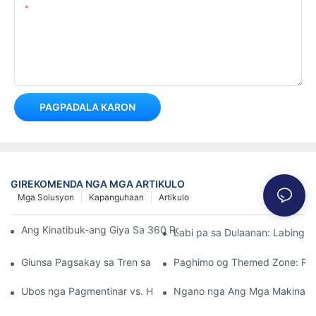
Kontento
PAGPADALA KARON
GIREKOMENDA NGA MGA ARTIKULO
Mga Solusyon
Kapanguhaan
Artikulo
Ang Kinatibuk-ang Giya Sa 360 Rolling Bumper Cars Para sa m
Labi pa sa Dulaanan: Labing 
Giunsa Pagsakay sa Tren sa Bata Nagpauswag sa Pag-uswag s
Paghimo og Themed Zone: Pag-
Ubos nga Pagmentinar vs. High-Thrill: Pagpili sa mga Electric 
Ngano nga Ang Mga Makina sa 