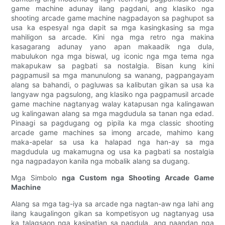
game machine adunay ilang pagdani, ang klasiko nga
shooting arcade game machine nagpadayon sa paghupot sa
usa ka espesyal nga dapit sa mga kasingkasing sa mga
mahiligon sa arcade. Kini nga mga retro nga makina
kasagarang adunay yano apan makaadik nga dula,
mabulukon nga mga biswal, ug iconic nga mga tema nga
makapukaw sa pagbati sa nostalgia. Bisan kung kini
pagpamusil sa mga manunulong sa wanang, pagpangayam
alang sa bahandi, o pagluwas sa kalibutan gikan sa usa ka
langyaw nga pagsulong, ang klasiko nga pagpamusil arcade
game machine nagtanyag walay katapusan nga kalingawan
ug kalingawan alang sa mga magdudula sa tanan nga edad.
Pinaagi sa pagdugang og pipila ka mga classic shooting
arcade game machines sa imong arcade, mahimo kang
maka-apelar sa usa ka halapad nga han-ay sa mga
magdudula ug makamugna og usa ka pagbati sa nostalgia
nga nagpadayon kanila nga mobalik alang sa dugang.
Mga Simbolo
nga Custom nga Shooting Arcade Game
Machine
Alang sa mga tag-iya sa arcade nga nagtan-aw nga lahi ang
ilang kaugalingon gikan sa kompetisyon ug nagtanyag usa
ka talagsaon nga kasinatian sa pagdula, ang naandan nga