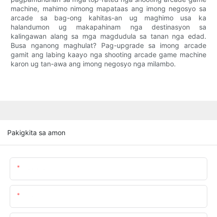
machine, mahimo nimong mapataas ang imong negosyo sa
arcade sa bag-ong kahitas-an ug maghimo usa ka
halandumon ug makapahinam nga destinasyon sa
kalingawan alang sa mga magdudula sa tanan nga edad.
Busa nganong maghulat? Pag-upgrade sa imong arcade
gamit ang labing kaayo nga shooting arcade game machine
karon ug tan-awa ang imong negosyo nga milambo.
Pakigkita sa amon
Ngalang
Emal