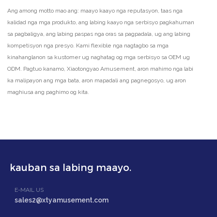
Ang among motto mao ang: maayo kaayo nga reputasyon, taas nga
kalidad nga mga produkto, ang labing kaayo nga serbisyo pagkahuman
sa pagbaligya, ang labing paspas nga oras sa pagpadala, ug ang labing
kompetisyon nga presyo. Kami flexible nga nagtagbo sa mga
kinahanglanon sa kustomer ug naghatag og mga serbisyo sa OEM ug
ODM. Pagtuo kanamo, Xiaotongyao Amusement, aron mahimo nga labi
ka malipayon ang mga bata, aron mapadali ang pagnegosyo, ug aron
maghiusa ang paghimo og kita.
kauban sa labing maayo.
E-MAIL US
sales2@xtyamusement.com