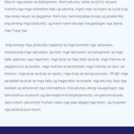
tibuuk nga parke sa kalingawan. Kami adunay sobra sa 5000 square
meters nga mga exhibition hall ug pabrika, ingon man sa kapin sa 14 ka tuig
nga kasaysayan sa paggama. Kanunay namong gipauswag ug gipalambo
ang among mga produkto, ug karon kami adunay kaugalingon nga brand,
Xiao Tong Yao.
Ang among mga produkto naglakip sa mga bumper nga sakyanan,
malipayong mga sakyanan, go kart, mga sakyanan sa kalingawan sa mga
bata, gagmay nga mga tren, mga dula sa mga bata sa dula, mga makina sa
pagpamusil sa arcade, mga makina sa basketball, mga makina sa claw, air
hockey, mga dula sa dula sa sports, mga dula sa racing console, VR 9D, mga
pasilidad sa dula sa mga bata ug kagamitan sa arcade, nga adunay taas nga
kalidad ug advanced nga teknolohiya. Kita adunay atong kaugalingon nga
teknolohiya research ug development departamento, eksperyensiyado
sales team, pasyente human-sales nga pag-alagad nga team, ug kugihan
nga produksyon team.