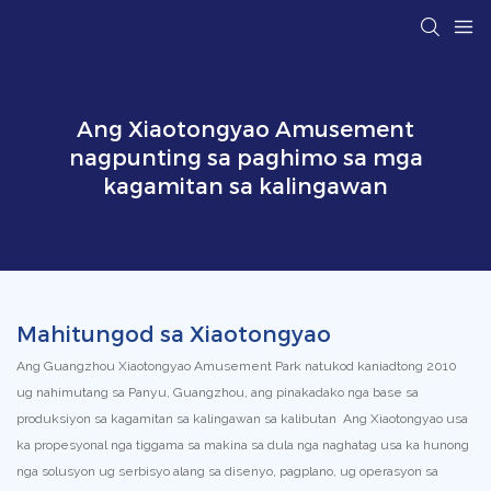
Ang Xiaotongyao Amusement
nagpunting sa paghimo sa mga
kagamitan sa kalingawan
Mahitungod sa Xiaotongyao
Ang Guangzhou Xiaotongyao Amusement Park natukod kaniadtong 2010
ug nahimutang sa Panyu, Guangzhou, ang pinakadako nga base sa
produksiyon sa kagamitan sa kalingawan sa kalibutan Ang Xiaotongyao usa
ka propesyonal nga tiggama sa makina sa dula nga naghatag usa ka hunong
nga solusyon ug serbisyo alang sa disenyo, pagplano, ug operasyon sa