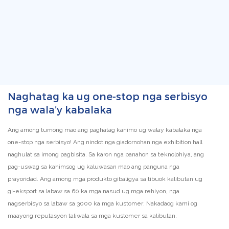
Naghatag ka ug one-stop nga serbisyo
nga wala’y kabalaka
Ang among tumong mao ang paghatag kanimo ug walay kabalaka nga
one-stop nga serbisyo! Ang nindot nga giadornohan nga exhibition hall
naghulat sa imong pagbisita. Sa karon nga panahon sa teknolohiya, ang
pag-uswag sa kahimsog ug kaluwasan mao ang panguna nga
prayoridad. Ang among mga produkto gibaligya sa tibuok kalibutan ug
gi-eksport sa labaw sa 60 ka mga nasud ug mga rehiyon, nga
nagserbisyo sa labaw sa 3000 ka mga kustomer. Nakadaog kami og
maayong reputasyon taliwala sa mga kustomer sa kalibutan.