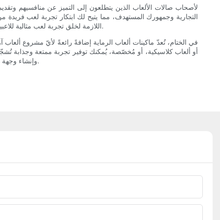
لأصحاب صالات الألعاب الذين يتطلعون إلى التميز عن منافسيهم وتقدي
التجارية وجمهورك المستهدف، مما يتيح لك ابتكار تجربة لعب فريدة م
اللازمة لخلق تجربة لعب مثالية للاعبيك. بفضل الرسومات والأصوات وآليات اللعب المخصصة، ستترك أجهزة ألعاب الرماية المخصصة انطباعًا دائمًا لدى عملائك وتجعلهم يعودون إليك للمزيد.
في الختام، تُعدّ ماكينات ألعاب الرماية إضافةً رائعةً لأيّ مشروع ألعاب 
أو ألعاب كلاسيكية، أو مُخصّصة، يُمكنك توفير تجربة ممتعة وجذابة تُشجّع
وإنشاء وجهة ترفيهية لا تُنسى ومُثيرة للاعبين من جميع الأعمار. فلماذا الانتظار؟ طوّر ماكينات آركيدك بأفضل ماكينات ألعاب آركيد الرماية اليوم، وشاهد أعمالك تزدهر.