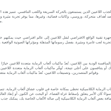
لجذب اللاعبين الذين يستمتعون بالحركة السريعة واللعب التنافسي. تتميز هذه
ة ضد أهداف متحركة، وزومبي، وكائنات فضائية، وغيرها، مما يوفر تجربة مثيرة 
من المؤكد أن أجهزة ألعاب الرماية التفاعلية ستجذب اللاعبين للعودة إليها.
بة لعب غامرة ومثيرة. بفضل رسوماتها المذهلة ومؤثراتها الصوتية الواقعية وتق
سة الودية بين اللاعبين، تُعدّ ماكينات ألعاب الرماية متعددة اللاعبين خيارًا ر
ترك أو يتنافسون على أعلى نتيجة، تُوفّر ماكينات ألعاب الرماية متعددة اللاعبي
وقوائم المتصدرين، وتصنيفات اللاعبين، تُعدّ ماكينات ألعاب الرماية متعددة اللاعبين وسيلة رائعة لتعزيز روح الزمالة والحماس في صالة الألعاب.
زال ألعاب الرماية الكلاسيكية تحظى بمكانة خاصة في قلوب عشاق ألعاب الرماية.
ءً كان الأمر يتعلق بإسقاط غزاة الفضاء، أو البحث عن الكنوز، أو إنقاذ العالم