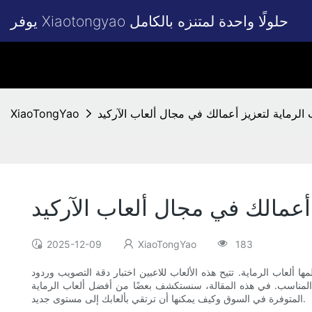
يوفر Xiaotongyao حلولًا واحدة لمتنزه بالكامل
الرماية لتعزيز أعمالك في مجال ألعاب الآركيد
XiaoTongYao
أعمالك في مجال ألعاب الآركيد
2025-12-09
XiaoTongYao
183
ا ألعاب الرماية. تتيح هذه الألعاب للاعبين اختبار دقة التصويب وردود
ن المناسب. في هذه المقالة، سنستكشف بعضًا من أفضل ألعاب الرماية
المتوفرة في السوق وكيف يمكنها أن ترتقي بألعابك إلى مستوى جديد.