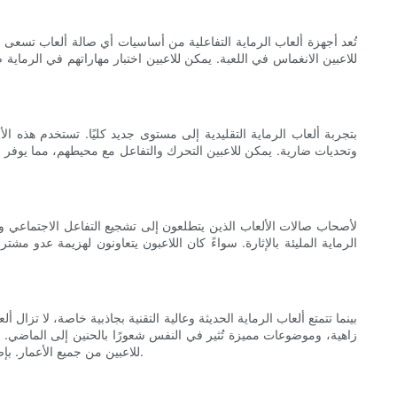
تُعد أجهزة ألعاب الرماية التفاعلية من أساسيات أي صالة ألعاب تسعى 
للاعبين الانغماس في اللعبة. يمكن للاعبين اختبار مهاراتهم في الرماي
وتحديات ضارية. يمكن للاعبين التحرك والتفاعل مع محيطهم، مما يوفر تجر
لأصحاب صالات الألعاب الذين يتطلعون إلى تشجيع التفاعل الاجتماعي والمناف
الرماية المليئة بالإثارة. سواءً كان اللاعبون يتعاونون لهزيمة عدو مش
بينما تتمتع ألعاب الرماية الحديثة وعالية التقنية بجاذبية خاصة، لا ت
زاهية، وموضوعات مميزة تُثير في النفس شعورًا بالحنين إلى الماضي. سوا
للاعبين من جميع الأعمار. بإضافة بعض ألعاب الرماية الكلاسيكية إلى صالة الألعاب الخاصة بك، يمكنك جذب مجموعة واسعة من اللاعبين وخلق شعور بالحنين يدفعهم للعودة للمزيد.