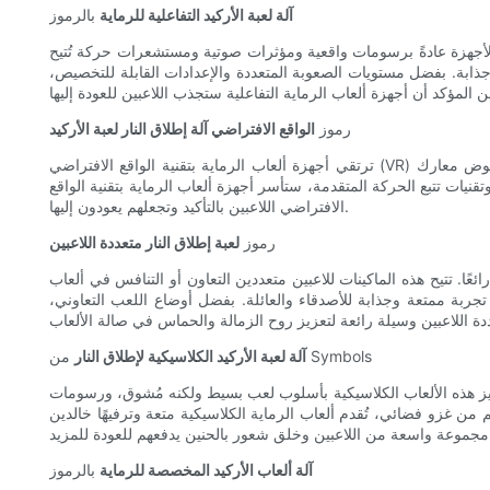
آلة لعبة الأركيد التفاعلية للرماية
بالرموز
 الأجهزة عادةً برسومات واقعية ومؤثرات صوتية ومستشعرات حركة تُتيح
وجذابة. بفضل مستويات الصعوبة المتعددة والإعدادات القابلة للتخصيص،
رموز
الواقع الافتراضي آلة إطلاق النار لعبة الأركيد
ترتقي أجهزة ألعاب الرماية بتقنية الواقع الافتراضي (VR) بتجربة ألعاب الرماية التقليدية إلى مستوى جديد كليًا. تستخدم هذه الأجهزة تقنية الواقع الافتراضي لنقل اللاعبين إلى عالم افتراضي حيث يمكنهم خوض معارك
نيات تتبع الحركة المتقدمة، ستأسر أجهزة ألعاب الرماية بتقنية الواقع
الافتراضي اللاعبين بالتأكيد وتجعلهم يعودون إليها.
رموز
لعبة إطلاق النار متعددة اللاعبين
ائعًا. تتيح هذه الماكينات للاعبين متعددين التعاون أو التنافس في ألعاب
ن تجربة ممتعة وجذابة للأصدقاء والعائلة. بفضل أوضاع اللعب التعاوني،
من Symbols
آلة لعبة الأركيد الكلاسيكية لإطلاق النار
 تتميز هذه الألعاب الكلاسيكية بأسلوب لعب بسيط ولكنه مُشوق، ورسومات
 من غزو فضائي، تُقدم ألعاب الرماية الكلاسيكية متعة وترفيهًا خالدين
آلة ألعاب الأركيد المخصصة للرماية
بالرموز