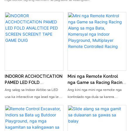
INDOROR ACCHOCTICATION
Mini nga Remote Kontrol
PAMED LED FOLD
nga Game sa Racing Racing
ANALCTICE PED SCREEN
Alang sa mga Bata,
Ang salog sa Indoor Aktibo sa LED
Ang kini nga mini nga remote nga
SCREENT TAPE GAME DUIG
Komersyal nga Indoor
usa ka interactive nga lead nga lead
kontrolado nga dula sa karera
Playground, Multiplayer
nga gaan nga dula nga naghatag usa
perpekto alang sa mga bata nga
Remote Controlled Racing
ka talagsaon ug moapil nga
makatagamtam sa kompetisyon sa
kasinatian alang sa mga magdudula
karera sa usa ka komersyal nga
sa tanan nga edad. Nga adunay mga
sulud sa sulud sa sulud sa sulud.