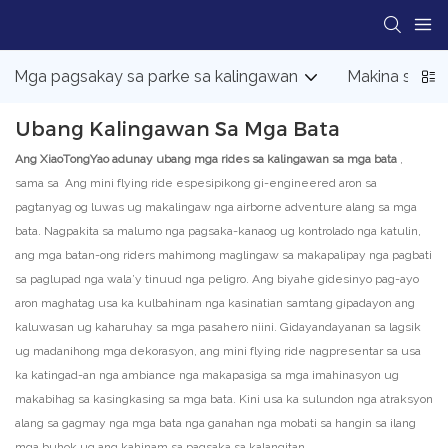
Mga pagsakay sa parke sa kalingawan
Makina sa A
Ubang Kalingawan Sa Mga Bata
Ang XiaoTongYao adunay ubang mga rides sa kalingawan sa mga bata
,
sama sa Ang mini flying ride espesipikong gi-engineered aron sa
pagtanyag og luwas ug makalingaw nga airborne adventure alang sa mga
bata. Nagpakita sa malumo nga pagsaka-kanaog ug kontrolado nga katulin,
ang mga batan-ong riders mahimong maglingaw sa makapalipay nga pagbati
sa paglupad nga wala’y tinuud nga peligro. Ang biyahe gidesinyo pag-ayo
aron maghatag usa ka kulbahinam nga kasinatian samtang gipadayon ang
kaluwasan ug kaharuhay sa mga pasahero niini. Gidayandayanan sa lagsik
ug madanihong mga dekorasyon, ang mini flying ride nagpresentar sa usa
ka katingad-an nga ambiance nga makapasiga sa mga imahinasyon ug
makabihag sa kasingkasing sa mga bata. Kini usa ka sulundon nga atraksyon
alang sa gagmay nga mga bata nga ganahan nga mobati sa hangin sa ilang
mga buhok ug ang kahinam sa pagsaka sa kalangitan.