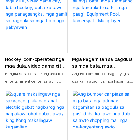
tiket sa among arcade. Pagdula og
diin ang mga magdudula mahimong
lain-laing mga makalingaw nga dula
makigkompetensya sa paspas nga
ug hagita ang imong mga kahanas
mga posporo. Malingaw sa kahinam
alang sa usa ka higayon nga
sa pag-iskor og mga tumong ug pag-
makadaog mga kulbahinam nga mga
outplay sa imong mga kaatbang
premyo
niining immersive nga football table
arcade game
Hockey, coin-operated nga
Mga kagamitan sa pagdula
mga dula, video game city,
sa mga bata, mga
table hockey, duha ka tawo
submarino nga kontrolado
Nangita sa stock sa imong arcade o
Ang Equipment Pool nagtanyag sa
nga panagsangka, mga
sa hilit nga paagi,
entertainment center sa labing
usa ka halapad nga mga kagamitan
gamit sa pagdula sa mga
Equipment Pool.
maayo nga hockey ug coin-operated
sa pagdula sa mga bata, lakip ang
bata nga pakyawan
komersyal，Multiplayer
nga mga dula? Tan-awa ang
mga submarino nga kontrolado sa
wholesale nga pagpili sa Video
hilit nga paagi aron magamit sa usa
Game City, lakip ang table hockey
ka komersyal nga kahimtang. Kini
ug duha ka tawo nga combat game,
nga mga kapilian sa multiplayer
ingon man ang uban pang kagamitan
perpekto alang sa pag-apil ug
sa pagdula sa mga bata
paglingaw sa mga batan-on sa usa