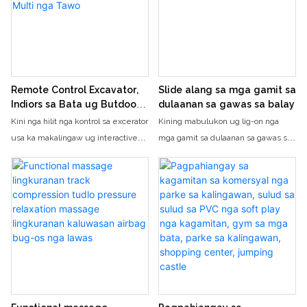
gaan nga suga ug interactive
Nga adunay katakus sa Multiplayer,
gameplay, kini nga bag-ong dula
ang mga bata mahimong mag-rasa
mao ang kinahanglan alang sa bisan
sa ilang mga higala alang sa usa ka
unsang kalihukan o kalingawan nga
makalingaw ug makalipay nga
gipangita ug paglingaw sa ilang mga
kasinatian sa dula
bisita
Remote Control Excavator,
Slide alang sa mga gamit sa
Indiors sa Bata ug Butdoor
dulaanan sa gawas sa balay
Playground, nga mga
Kini nga hilit nga kontrol sa excerator
Kining mabulukon ug lig-on nga
kagamitan sa kalingawan sa
usa ka makalingaw ug interactive
mga gamit sa dulaanan sa gawas sa
Multi nga Tawo
nga dugang sa bisan unsang sulud
balay sa mga bata siguradong
sa sulud sa bisan unsang mga bata o
makahatag ug mga oras sa
dula sa gawas. Nga adunay kaarang
kalingawan alang sa mga bata sa
alang sa daghang mga bata nga
tanang edad. Uban sa usa ka luwas
mag-uban sa pagdula, naghatag
nga disenyo ug hamis nga nawong,
mga oras sa kalingawan ug
ang mga bata mahimong mag-slide
nagpasiugda sa mga kahanas sa
sa balik-balik nga kasayon
team