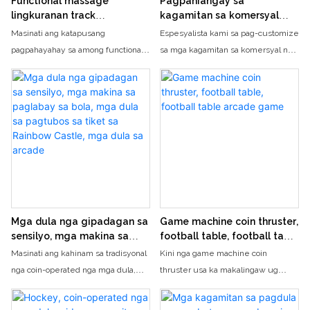
Functional massage
Pagpahiangay sa
lingkuranan track
kagamitan sa komersyal
compression tudlo pressure
nga parke sa kalingawan,
Masinati ang katapusang
Espesyalista kami sa pag-customize
relaxation massage
sulud sa sulud sa PVC nga
pagpahayahay sa among functional
sa mga kagamitan sa komersyal nga
lingkuranan kaluwasan
soft play nga kagamitan,
massage chair, nga adunay bahin sa
parke sa kalingawan, lakip ang
airbag bug-os nga lawas
gym sa mga bata, parke sa
track compression, pressure sa
sulud sa PVC nga soft play nga
kalingawan, shopping
tudlo, ug safety airbags alang sa full
kagamitan ug mga pag-setup sa
center, jumping castle
body massage. Lingkod, relaks, ug
gym sa mga bata. Ang among mga
tugoti ang lingkuranan nga mahupay
produkto perpekto para sa mga
ang tanan nimo nga tensiyon ug
parke sa kalingawan, mga shopping
kapit-os uban ang mga advanced
center, ug paglukso sa mga kastilyo,
nga teknik sa pagmasahe
nga naghatag walay katapusan nga
kalingawan alang sa mga bata sa
tanan nga edad
Mga dula nga gipadagan sa
Game machine coin thruster,
sensilyo, mga makina sa
football table, football table
paglabay sa bola, mga dula
arcade game
Masinati ang kahinam sa tradisyonal
Kini nga game machine coin
sa pagtubos sa tiket sa
nga coin-operated nga mga dula,
thruster usa ka makalingaw ug
Rainbow Castle, mga dula
ball throwing machine, ug Rainbow
kulbahinam nga dula sa arcade nga
sa arcade
Castle nga mga dula sa pagtubos sa
adunay usa ka lamesa sa football