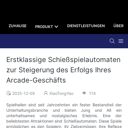
ZUHAUSE
DIENSTLEISTUNGEN
ÜBER U
PRODUKT
Erstklassige Schießspielautomaten
zur Steigerung des Erfolgs Ihres
Arcade-Geschäfts
2025-12-09
XiaoTongYao
114
Spielhallen sind seit Jahrzehnten ein fester Bestandteil der
Unterhaltungsbranche und bieten Jung und Alt ein
unterhaltsames und nostalgisches Erlebnis. Eine der
beliebtesten Attraktionen sind Schießautomaten. Diese Spiele
ermöglichen es den Spielern, ihr Zielvermögen, ihre Reflexe