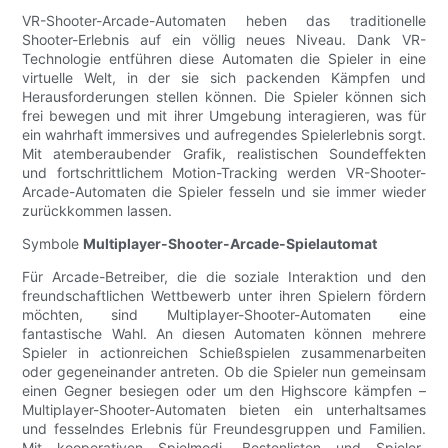
VR-Shooter-Arcade-Automaten heben das traditionelle
Shooter-Erlebnis auf ein völlig neues Niveau. Dank VR-
Technologie entführen diese Automaten die Spieler in eine
virtuelle Welt, in der sie sich packenden Kämpfen und
Herausforderungen stellen können. Die Spieler können sich
frei bewegen und mit ihrer Umgebung interagieren, was für
ein wahrhaft immersives und aufregendes Spielerlebnis sorgt.
Mit atemberaubender Grafik, realistischen Soundeffekten
und fortschrittlichem Motion-Tracking werden VR-Shooter-
Arcade-Automaten die Spieler fesseln und sie immer wieder
zurückkommen lassen.
Symbole
Multiplayer-Shooter-Arcade-Spielautomat
Für Arcade-Betreiber, die die soziale Interaktion und den
freundschaftlichen Wettbewerb unter ihren Spielern fördern
möchten, sind Multiplayer-Shooter-Automaten eine
fantastische Wahl. An diesen Automaten können mehrere
Spieler in actionreichen Schießspielen zusammenarbeiten
oder gegeneinander antreten. Ob die Spieler nun gemeinsam
einen Gegner besiegen oder um den Highscore kämpfen –
Multiplayer-Shooter-Automaten bieten ein unterhaltsames
und fesselndes Erlebnis für Freundesgruppen und Familien.
Mit kooperativen Spielmodi, Bestenlisten und Spieler-