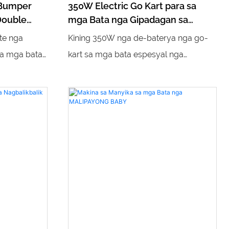
 Bumper
350W Electric Go Kart para sa
Double
mga Bata nga Gipadagan sa
 nga may
Baterya nga Racing Kart Car para
te nga
Kining 350W nga de-baterya nga go-
 Park
sa Mall Arcade Amusement Park
sa mga bata
kart sa mga bata espesyal nga
ika,
gidisenyo alang sa mga komersyal nga
mga bata.
kalingawan, nga adunay kusog nga
de car,
gahum, lig-on nga performance sa
ara sa mall,
pagmaneho ug luwas nga istruktura sa
de business.
pagmaneho. Gisangkapan sa taas nga
 disenyo sa
efficiency nga 350W nga motor ug lig-
rta sa
on nga rechargeable nga baterya, kini
sa pamilya
naghatag og makanunayon nga katulin
 sa
ug taas nga oras sa paglahutay, nga
collision
nagdala og tinuod nga kasinatian sa