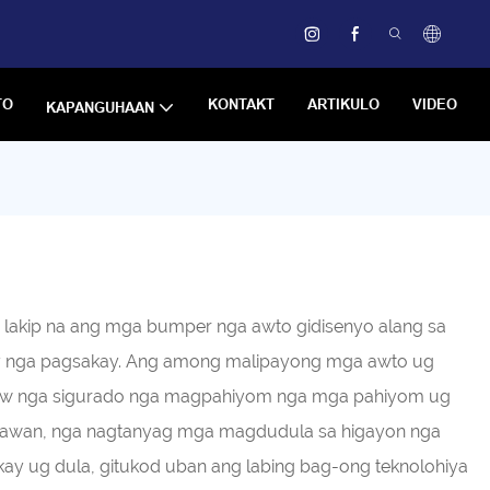
TO
KONTAKT
ARTIKULO
VIDEO
KAPANGUHAAN
akip na ang mga bumper nga awto gidisenyo alang sa
pay nga pagsakay. Ang among malipayong mga awto ug
araw nga sigurado nga magpahiyom nga mga pahiyom ug
ngawan, nga nagtanyag mga magdudula sa higayon nga
 ug dula, gitukod uban ang labing bag-ong teknolohiya