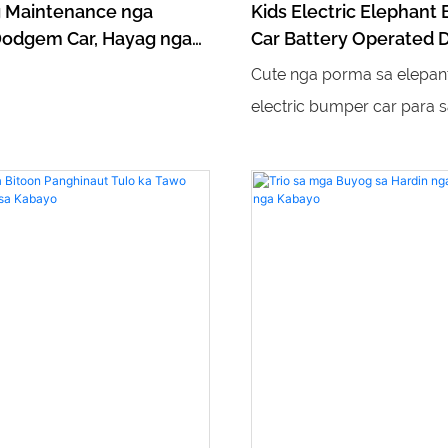
 Maintenance nga
Kids Electric Elephant
 Dodgem Car, Hayag nga
Car Battery Operated 
mga Dekorasyon,
Seat Amusement Ride
Cute nga porma sa elepan
 nga Pagsakay sa Dula
LED Music para sa Mall
electric bumper car para 
ganansya para sa Indoor
Playground
nga may LED lights ug mus
or nga mga Dapit sa
madanihon kaayo para sa 
Baterya nga amusement ri
sayon ​​gamiton ug angay p
parke, playground ug arca
Doble ang lingkoranan nga
ginikanan ug anak, mosupo
interactive nga pagsakay 
ug mopaayo sa kasinatian
kustomer. Humok nga anti-