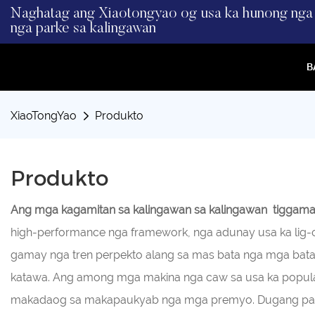
Naghatag ang Xiaotongyao og usa ka hunong nga 
nga parke sa kalingawan
B
XiaoTongYao
Produkto
Produkto
Ang mga kagamitan sa kalingawan sa kalingawan
tiggam
high-performance nga framework, nga adunay usa ka lig
gamay nga tren perpekto alang sa mas bata nga mga bat
katawa. Ang among mga makina nga caw sa usa ka popula
makadaog sa makapaukyab nga mga premyo. Dugang pa, an