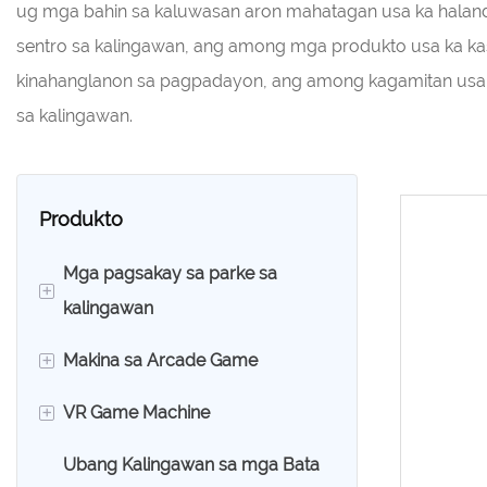
ug mga bahin sa kaluwasan aron mahatagan usa ka halandu
sentro sa kalingawan, ang among mga produkto usa ka k
kinahanglanon sa pagpadayon, ang among kagamitan usa
sa kalingawan.
Produkto
Mga pagsakay sa parke sa
+
kalingawan
+
Makina sa Arcade Game
360 Rolling Car
+
VR Game Machine
Bumper Car
Claw Machine
Ubang Kalingawan sa mga Bata
Karting Car
Makina sa Dula sa Karera
VR Itlog Chair