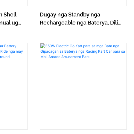
n Shell,
Dugay nga Standby nga
nual ug
Rechargeable nga Baterya, Dili
Dodgem nga
Madaot sa Kadaot, Maayo nga
an sa
Electric Amusement Rides para
ata
sa Indoor Mall ug Outdoor Park