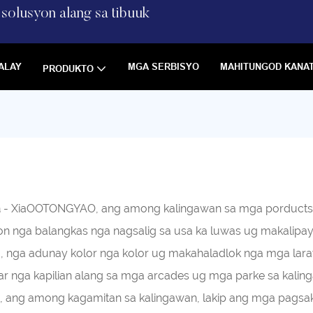
solusyon alang sa tibuuk
ALAY
MGA SERBISYO
MAHITUNGOD KANA
PRODUKTO
a
- XiaOOTONGYAO, ang among kalingawan sa mga porducts l
-on nga balangkas nga nagsalig sa usa ka luwas ug makali
a, nga adunay kolor nga kolor ug makahaladlok nga mga l
r nga kapilian alang sa mga arcades ug mga parke sa kali
g among kagamitan sa kalingawan, lakip ang mga pagsakay