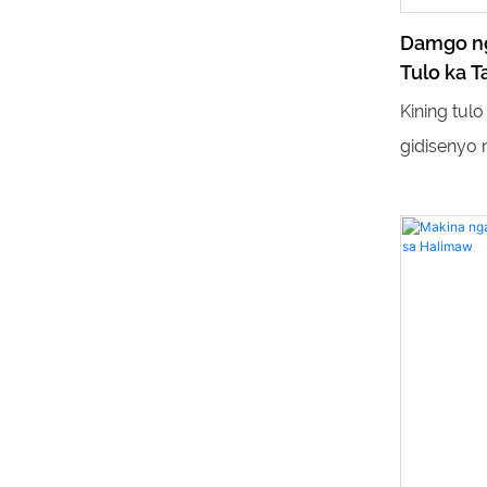
Damgo ng
Tulo ka T
Kabayo
Kining tul
gidisenyo
kahayag sa
nga inspir
himan sa k
anak nga e
sa mga bat
disenyo a
ug asul ng
nga adunay
disenyo sa