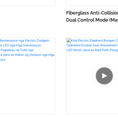
Fiberglass Anti-Collisio
Dual Control Mode (Ma
Remote), Luwas nga 
Sakyanan nga Gipadag
Baterya para sa mga B