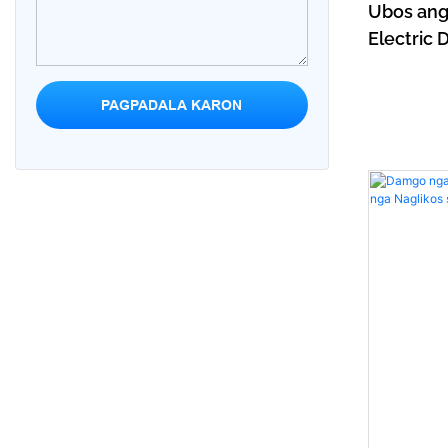
Ubos ang
Electric
merry-go-round
LED nga 
Video Game Arcade
Sulundon
PAGPADALA KARON
nga Maka
ug Outdo
Negosyo