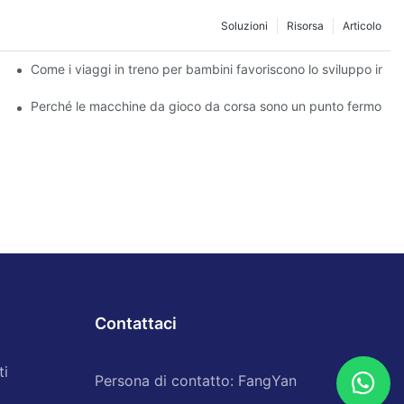
Soluzioni
Risorsa
Articolo
 parchi di divertimento
Come i viaggi in treno per bambini favoriscono lo sviluppo infant
 per la tua attività
Perché le macchine da gioco da corsa sono un punto fermo per l
Contattaci
ti
Persona di contatto: FangYan