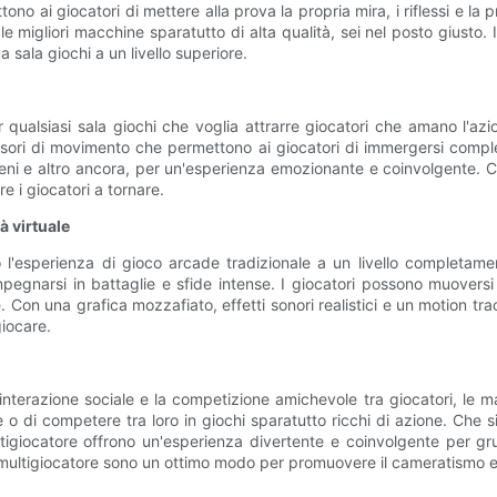
ono ai giocatori di mettere alla prova la propria mira, i riflessi e 
 le migliori macchine sparatutto di alta qualità, sei nel posto giusto
 sala giochi a un livello superiore.
qualsiasi sala giochi che voglia attrarre giocatori che amano l'az
ensori di movimento che permettono ai giocatori di immergersi compl
ieni e altro ancora, per un'esperienza emozionante e coinvolgente. Con d
e i giocatori a tornare.
à virtuale
o l'esperienza di gioco arcade tradizionale a un livello completa
pegnarsi in battaglie e sfide intense. I giocatori possono muoversi
on una grafica mozzafiato, effetti sonori realistici e un motion trac
giocare.
l'interazione sociale e la competizione amichevole tra giocatori, le 
o di competere tra loro in giochi sparatutto ricchi di azione. Che 
tigiocatore offrono un'esperienza divertente e coinvolgente per gru
o multigiocatore sono un ottimo modo per promuovere il cameratismo e 