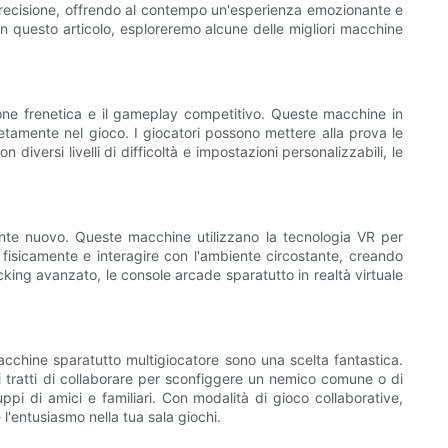
la precisione, offrendo al contempo un'esperienza emozionante e
. In questo articolo, esploreremo alcune delle migliori macchine
ione frenetica e il gameplay competitivo. Queste macchine in
etamente nel gioco. I giocatori possono mettere alla prova le
iversi livelli di difficoltà e impostazioni personalizzabili, le
mente nuovo. Queste macchine utilizzano la tecnologia VR per
 fisicamente e interagire con l'ambiente circostante, creando
king avanzato, le console arcade sparatutto in realtà virtuale
macchine sparatutto multigiocatore sono una scelta fantastica.
si tratti di collaborare per sconfiggere un nemico comune o di
ppi di amici e familiari. Con modalità di gioco collaborative,
l'entusiasmo nella tua sala giochi.