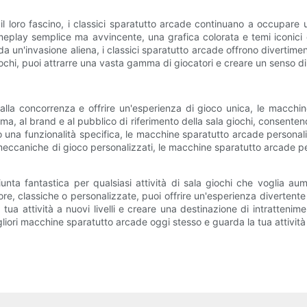
 loro fascino, i classici sparatutto arcade continuano a occupare 
lay semplice ma avvincente, una grafica colorata e temi iconici c
 da un'invasione aliena, i classici sparatutto arcade offrono divertime
ochi, puoi attrarre una vasta gamma di giocatori e creare un senso di
 dalla concorrenza e offrire un'esperienza di gioco unica, le macchi
, al brand e al pubblico di riferimento della sala giochi, consentend
 o una funzionalità specifica, le macchine sparatutto arcade personaliz
i e meccaniche di gioco personalizzati, le macchine sparatutto arcade
ta fantastica per qualsiasi attività di sala giochi che voglia aume
tore, classiche o personalizzate, puoi offrire un'esperienza divertente
tua attività a nuovi livelli e creare una destinazione di intratteni
gliori macchine sparatutto arcade oggi stesso e guarda la tua attivit