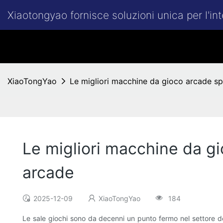
Xiaotongyao fornisce soluzioni unica per l'in
XiaoTongYao
Le migliori macchine da gioco arcade spa
Le migliori macchine da gi
arcade
2025-12-09
XiaoTongYao
184
Le sale giochi sono da decenni un punto fermo nel settore dell