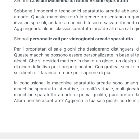
Simboli
Classici Macchina da Gioco Arcade Sparatutto
Sebbene i moderni e tecnologici sparatutto arcade abbiano il
arcade. Queste macchine retrò in genere presentano un gamep
invasori spaziali, andare a caccia di tesori o salvare il mondo
Aggiungendo alcuni classici sparatutto arcade alla tua sala gi
Simboli
personalizzati per videogiochi arcade sparatutto
Per i proprietari di sale giochi che desiderano distinguersi
Queste macchine possono essere personalizzate in base al tema
giochi. Che si desideri mettere in risalto un gioco, un design
di gioco definitiva per i propri giocatori. Con grafica, suon
sui clienti e li faranno tornare per saperne di più.
In conclusione, le macchine sparatutto arcade sono un'aggiun
macchine sparatutto interattive, in realtà virtuale, multigioca
macchine sparatutto arcade di prima qualità, puoi portare la 
Allora perché aspettare? Aggiorna la tua sala giochi con le mi