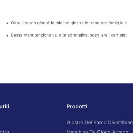
Oltre il parco giochi: le migliori giostre in treno per famiglie nei
ni
bini nel tuo parco
Bassa manutenzione vs. alta adrenalina: scegliere i kart elettrici
utili
Prodotti
a
Giostre Del Parco Divertimen
otto
Macchina Da Gioco Arcade