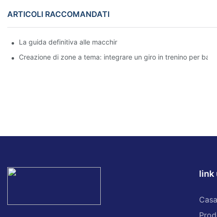
ARTICOLI RACCOMANDATI
La guida definitiva alle macchinine elettriche a 360° per bambi
Creazione di zone a tema: integrare un giro in trenino per bam
link 
Cas
Prod