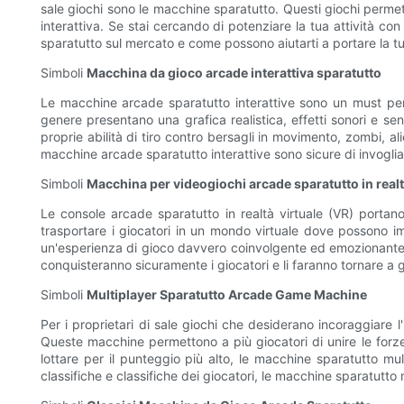
sale giochi sono le macchine sparatutto. Questi giochi permett
interattiva. Se stai cercando di potenziare la tua attività con
sparatutto sul mercato e come possono aiutarti a portare la tua
Simboli
Macchina da gioco arcade interattiva sparatutto
Le macchine arcade sparatutto interattive sono un must per 
genere presentano una grafica realistica, effetti sonori e s
proprie abilità di tiro contro bersagli in movimento, zombi, al
macchine arcade sparatutto interattive sono sicure di invogliar
Simboli
Macchina per videogiochi arcade sparatutto in realt
Le console arcade sparatutto in realtà virtuale (VR) portan
trasportare i giocatori in un mondo virtuale dove possono im
un'esperienza di gioco davvero coinvolgente ed emozionante. C
conquisteranno sicuramente i giocatori e li faranno tornare a 
Simboli
Multiplayer Sparatutto Arcade Game Machine
Per i proprietari di sale giochi che desiderano incoraggiare 
Queste macchine permettono a più giocatori di unire le forze 
lottare per il punteggio più alto, le macchine sparatutto mul
classifiche e classifiche dei giocatori, le macchine sparatutt