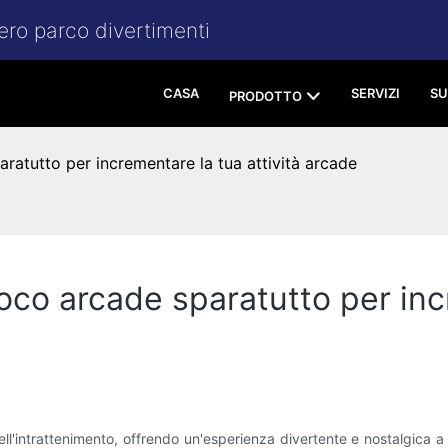
tero parco divertimenti
CASA
SERVIZI
SU
PRODOTTO
ratutto per incrementare la tua attività arcade
oco arcade sparatutto per incr
'intrattenimento, offrendo un'esperienza divertente e nostalgica a p