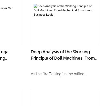
o nga
Deep Analysis of the Working
ong
Principle of Doll Machines: From
Mechanical Structure to Business
Logic
As the "traffic king" in the offline
entertainment field, the claw machine
integrates precise mechanical design,
intelligent control system, and
humanized business logic behind its