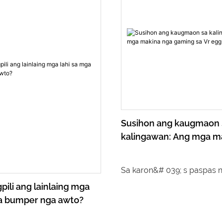
Susihon ang kaugmaon 
kalingawan: Ang mga m
gaming sa Vr egg egg e
Sa karon&# 039; s paspas 
pagsulong sa teknolohiya s
pili ang lainlaing mga
ga bumper nga awto?
teknolohiya, ang mga pama
kalingawan kanunay nga n