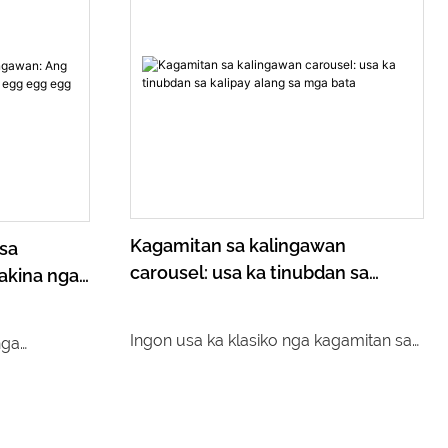
seemingly simple grasping action. This
article will break down the operating
password of this "desire machine" from
technical implementation to operational
mechanism.
Kagamitan sa kalingawan
sa
carousel: usa ka tinubdan sa
akina nga
kalipay alang sa mga bata
gg egg
Ingon usa ka klasiko nga kagamitan sa
nga
kalingawan, ang carousel kanunay nga
a
usa ka damgo nga lugar sa mga
agi sa
kasingkasing sa mga bata. Dili lamang
ag-uswag.