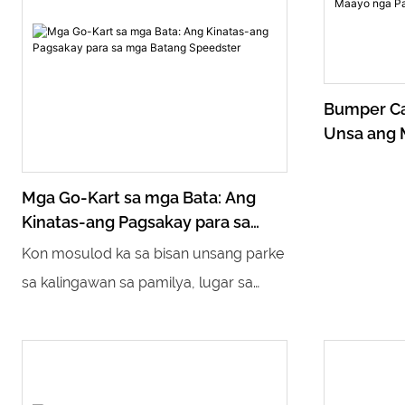
Bumper Ca
Unsa ang 
Pagsakay
Mga Go-Kart sa mga Bata: Ang
Kinatas-ang Pagsakay para sa
mga Batang Speedster
Kon mosulod ka sa bisan unsang parke
sa kalingawan sa pamilya, lugar sa
kalingawan sa gawas, o sentro sa
kalingawan sa sulod, imong makita ang
usa ka grupo sa gagmay nga mga
sakyanan nga nagdagan nga kusog sa