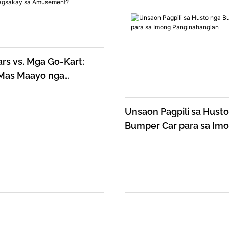
rs vs. Mga Go-Kart:
Mas Maayo nga
 sa Amusement?
Unsaon Pagpili sa Hust
Bumper Car para sa Im
Panginahanglan