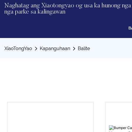
Naghatag ang Xiaotongyao og usa ka hunong nga 
nga parke sa kalingawan
B
XiaoTongYao
Kapanguhaan
Balite