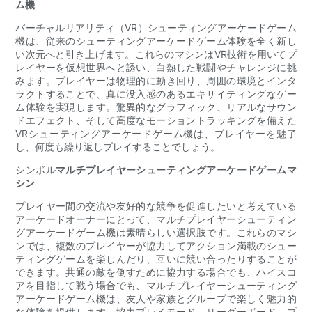
ム機
バーチャルリアリティ（VR）シューティングアーケードゲーム
機は、従来のシューティングアーケードゲーム体験を全く新し
い次元へと引き上げます。これらのマシンはVR技術を用いてプ
レイヤーを仮想世界へと誘い、白熱した戦闘やチャレンジに挑
みます。プレイヤーは物理的に動き回り、周囲の環境とインタ
ラクトすることで、真に没入感のあるエキサイティングなゲー
ム体験を実現します。驚異的なグラフィック、リアルなサウン
ドエフェクト、そして高度なモーショントラッキングを備えた
VRシューティングアーケードゲーム機は、プレイヤーを魅了
し、何度も繰り返しプレイすることでしょう。
シンボル
マルチプレイヤーシューティングアーケードゲームマ
シン
プレイヤー間の交流や友好的な競争を促進したいと考えている
アーケードオーナーにとって、マルチプレイヤーシューティン
グアーケードゲーム機は素晴らしい選択肢です。これらのマシ
ンでは、複数のプレイヤーが協力してアクション満載のシュー
ティングゲームを楽しんだり、互いに競い合ったりすることが
できます。共通の敵を倒すために協力する場合でも、ハイスコ
アを目指して戦う場合でも、マルチプレイヤーシューティング
アーケードゲーム機は、友人や家族とグループで楽しく魅力的
な体験を提供します。協力プレイモード、リーダーボード、プ