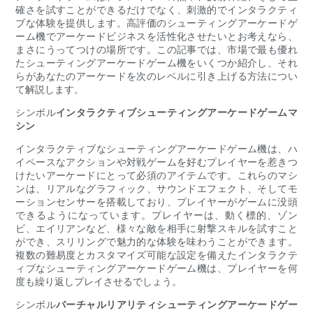
確さを試すことができるだけでなく、刺激的でインタラクティ
ブな体験を提供します。高評価のシューティングアーケードゲ
ーム機でアーケードビジネスを活性化させたいとお考えなら、
まさにうってつけの場所です。この記事では、市場で最も優れ
たシューティングアーケードゲーム機をいくつか紹介し、それ
らがあなたのアーケードを次のレベルに引き上げる方法につい
て解説します。
シンボル
インタラクティブシューティングアーケードゲームマ
シン
インタラクティブなシューティングアーケードゲーム機は、ハ
イペースなアクションや対戦ゲームを好むプレイヤーを惹きつ
けたいアーケードにとって必須のアイテムです。これらのマシ
ンは、リアルなグラフィック、サウンドエフェクト、そしてモ
ーションセンサーを搭載しており、プレイヤーがゲームに没頭
できるようになっています。プレイヤーは、動く標的、ゾン
ビ、エイリアンなど、様々な敵を相手に射撃スキルを試すこと
ができ、スリリングで魅力的な体験を味わうことができます。
複数の難易度とカスタマイズ可能な設定を備えたインタラクテ
ィブなシューティングアーケードゲーム機は、プレイヤーを何
度も繰り返しプレイさせるでしょう。
シンボル
バーチャルリアリティシューティングアーケードゲー