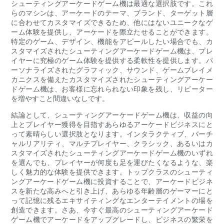
シューティングアーケードゲーム機は最適な選択肢です。これ
らのマシンは、アーケードのテーマ、ブランド、ターゲット層
に合わせてカスタマイズできるため、他にはないユニークなゲ
ーム体験を提供し、アーケードを際立たせることができます。
特定のゲーム、デザイン、機能をアピールしたい場合でも、カ
スタマイズされたシューティングアーケードゲーム機は、プレ
イヤーに究極のゲーム体験を提供する柔軟性を提供します。パ
ーソナライズされたグラフィック、サウンド、ゲームプレイメ
カニクスを備えたカスタマイズされたシューティングアーケー
ドゲーム機は、お客様に忘れられない印象を残し、リピーター
を増やすこと間違いなしです。
結論として、シューティングアーケードゲーム機は、収益の向
上とプレイヤー獲得を目指すあらゆるアーケードビジネスにと
って素晴らしい選択肢となります。インタラクティブ、バーチ
ャルリアリティ、マルチプレイヤー、クラシック、あるいはカ
スタマイズされたシューティングアーケードゲーム機のいずれ
を選んでも、プレイヤーが何度も足を運びたくなるような、楽
しく魅力的な体験を提供できます。トップクラスのシューティ
ングアーケードゲーム機に投資することで、アーケードビジネ
スを新たな高みへと引き上げ、あらゆる年齢層のゲーマーにと
って記憶に残るエキサイティングなエンターテイメントの場を
創造できます。さあ、今すぐ最高のシューティングアーケード
ゲーム機でアーケードをアップグレードし、ビジネスの繁栄を