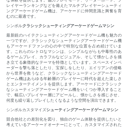
レイヤーランキングなどを備えたマルチプレイヤーシューティ
ングアーケードゲーム機は、アーケードに仲間意識と興奮を育
むのに最適です。
シンボル
クラシックシューティングアーケードゲームマシン
最新鋭のハイテクシューティングアーケードゲーム機も魅力の
一つですが、クラシックなシューティングアーケードゲーム機
もアーケードファンの心の中で特別な位置を占め続けていま
す。これらのレトロなマシンは、シンプルながらも中毒性のあ
るゲームプレイ、カラフルなビジュアル、そして懐かしさを掻
き立てる象徴的なテーマを特徴としています。スペースインベ
ーダーを撃ち落としたり、宝探しをしたり、エイリアンの侵略
から世界を救うなど、クラシックなシューティングアーケード
ゲーム機はあらゆる年齢層のプレイヤーに時代を超えた楽しさ
とエンターテイメントを提供します。アーケードにクラシック
なシューティングアーケードゲーム機をいくつか導入すること
で、幅広いプレイヤー層にアピールし、懐かしさを感じさせ、
何度も繰り返しプレイしたくなるような空間を演出できます。
シンボルカスタマイズ
シューティングアーケードゲームマシン
競合他社との差別化を図り、独自のゲーム体験を提供したいと
考えているアーケードオーナーにとって、カスタマイズされた