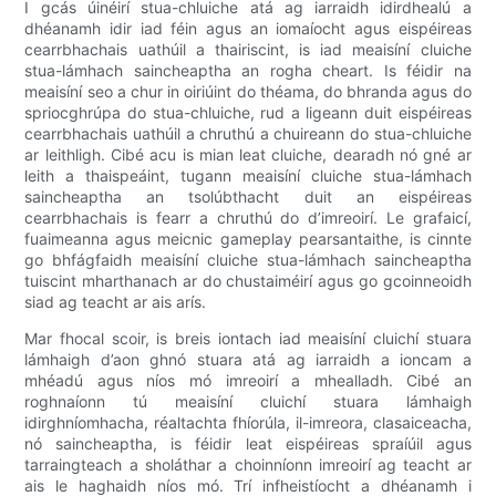
I gcás úinéirí stua-chluiche atá ag iarraidh idirdhealú a
dhéanamh idir iad féin agus an iomaíocht agus eispéireas
cearrbhachais uathúil a thairiscint, is iad meaisíní cluiche
stua-lámhach saincheaptha an rogha cheart. Is féidir na
meaisíní seo a chur in oiriúint do théama, do bhranda agus do
spriocghrúpa do stua-chluiche, rud a ligeann duit eispéireas
cearrbhachais uathúil a chruthú a chuireann do stua-chluiche
ar leithligh. Cibé acu is mian leat cluiche, dearadh nó gné ar
leith a thaispeáint, tugann meaisíní cluiche stua-lámhach
saincheaptha an tsolúbthacht duit an eispéireas
cearrbhachais is fearr a chruthú do d’imreoirí. Le grafaicí,
fuaimeanna agus meicnic gameplay pearsantaithe, is cinnte
go bhfágfaidh meaisíní cluiche stua-lámhach saincheaptha
tuiscint mharthanach ar do chustaiméirí agus go gcoinneoidh
siad ag teacht ar ais arís.
Mar fhocal scoir, is breis iontach iad meaisíní cluichí stuara
lámhaigh d’aon ghnó stuara atá ag iarraidh a ioncam a
mhéadú agus níos mó imreoirí a mhealladh. Cibé an
roghnaíonn tú meaisíní cluichí stuara lámhaigh
idirghníomhacha, réaltachta fhíorúla, il-imreora, clasaiceacha,
nó saincheaptha, is féidir leat eispéireas spraíúil agus
tarraingteach a sholáthar a choinníonn imreoirí ag teacht ar
ais le haghaidh níos mó. Trí infheistíocht a dhéanamh i