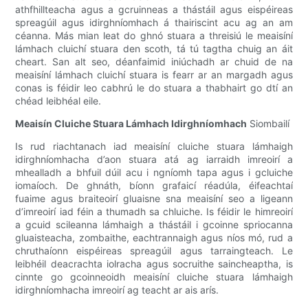
athfhillteacha agus a gcruinneas a thástáil agus eispéireas
spreagúil agus idirghníomhach á thairiscint acu ag an am
céanna. Más mian leat do ghnó stuara a threisiú le meaisíní
lámhach cluichí stuara den scoth, tá tú tagtha chuig an áit
cheart. San alt seo, déanfaimid iniúchadh ar chuid de na
meaisíní lámhach cluichí stuara is fearr ar an margadh agus
conas is féidir leo cabhrú le do stuara a thabhairt go dtí an
chéad leibhéal eile.
Meaisín Cluiche Stuara Lámhach Idirghníomhach
Siombailí
Is rud riachtanach iad meaisíní cluiche stuara lámhaigh
idirghníomhacha d’aon stuara atá ag iarraidh imreoirí a
mhealladh a bhfuil dúil acu i ngníomh tapa agus i gcluiche
iomaíoch. De ghnáth, bíonn grafaicí réadúla, éifeachtaí
fuaime agus braiteoirí gluaisne sna meaisíní seo a ligeann
d’imreoirí iad féin a thumadh sa chluiche. Is féidir le himreoirí
a gcuid scileanna lámhaigh a thástáil i gcoinne spriocanna
gluaisteacha, zombaithe, eachtrannaigh agus níos mó, rud a
chruthaíonn eispéireas spreagúil agus tarraingteach. Le
leibhéil deacrachta iolracha agus socruithe saincheaptha, is
cinnte go gcoinneoidh meaisíní cluiche stuara lámhaigh
idirghníomhacha imreoirí ag teacht ar ais arís.