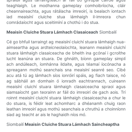
teaghlaigh. Le modhanna gameplay comhoibríocha, cláir
cheannaireachta, agus rátálacha imreoirí, is bealach iontach
iad meaisíní cluiche stua lámhaigh il-imreora chun
comrádaíocht agus sceitimíní a chothú i do stua.
Meaisín Cluiche Stuara Lámhach Clasaiceach
Siombailí
Cé go bhfuil tarraingt ag meaisíní cluichí stuara lámhaigh nua-
aimseartha agus ardteicneolaíochta, leanann meaisíní cluichí
stuara lámhaigh clasaiceacha de bheith ina gcónaí i gcroíthe
lucht leanúna an stuara. De ghnáth, bíonn gameplay simplí
ach andúileach, íomhánna ildaite, agus téamaí íocónacha a
spreagann mothú seanchais sna meaisíní seanré seo. Cibé
acu atá tú ag lámhach síos ionróirí spáis, ag fiach taisce, nó
ag sábháil an domhain ó ionradh eachtrannach, cuireann
meaisíní cluichí stuara lámhaigh clasaiceacha spraoi agus
siamsaíocht gan teorainn ar fáil do imreoirí de gach aois. Trí
roinnt meaisíní cluichí stuara lámhaigh clasaiceacha a chur le
do stuara, is féidir leat achomharc a dhéanamh chuig raon
leathan imreoirí agus mothú seanchais a chruthú a choinníonn
siad ag teacht ar ais le haghaidh níos mó.
Siombailí
Meaisín Cluiche Stuara Lámhach Saincheaptha