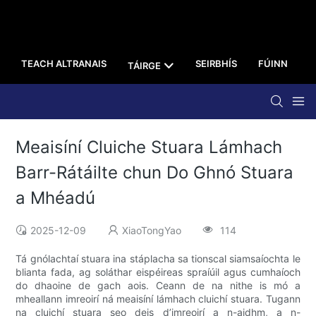
TEACH ALTRANAIS
SEIRBHÍS
FÚINN
TÁIRGE
A
Meaisíní Cluiche Stuara Lámhach
Barr-Rátáilte chun Do Ghnó Stuara
a Mhéadú
2025-12-09
XiaoTongYao
114
Tá gnólachtaí stuara ina stáplacha sa tionscal siamsaíochta le
blianta fada, ag soláthar eispéireas spraíúil agus cumhaíoch
do dhaoine de gach aois. Ceann de na nithe is mó a
mheallann imreoirí ná meaisíní lámhach cluichí stuara. Tugann
na cluichí stuara seo deis d’imreoirí a n-aidhm, a n-