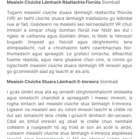
Meaisín Cluiche Lámhach Réaltachta Fíorúla
Siombailí
Tugann meaisíní cluiche stuara lámhaigh réaltachta fhíorúla
(VR) an taithí cluiche stuara lámhaigh traidisiúnta go leibhéal
nua ar fad. Úsáideann na meaisíní seo teicneolaíocht VR chun
imreoirí a iompar chuig domhan fíorúil inar féidir leo dul i
ngleic le cathanna agus dúshláin dhian. Is féidir le himreoirí
bogadh timpeall go fisiciúil agus idirghníomhú lena
dtimpeallacht, rud a chruthaíonn taithí cearrbhachais fíor-
thumadach agus spreagúil. Le grafaicí iontacha, éifeachtaí
fuaime réadúla, agus rianú gluaisne chun cinn, is cinnte go
nglacfaidh meaisíní cluiche stuara lámhaigh VR imreoirí agus
go gcoinneoidh siad ag teacht ar ais arís.
Meaisín Cluiche Stuara Lámhach Il-Imreora
Siombailí
I gcás úinéirí stua atá ag iarraidh idirghníomhaíocht shóisialta
agus iomaíocht chairdiúil a spreagadh i measc imreoirí, is
rogha iontach iad meaisíní cluiche stua lámhaigh il-imreora.
Ligeann na meaisíní seo do roinnt imreoirí teacht le chéile nó
dul san iomaíocht lena chéile i gcluichí lámhach lán-aicsean.
Cibé an bhfuil imreoirí ag obair le chéile chun namhaid
coiteann a ruaigeadh nó ag troid ar son an scóir is airde,
cuireann meaisíní cluiche stua lámhaigh il-imreora eispéireas
spraíúil agus tarraingteach ar fáil do ghrúpaí cairde agus