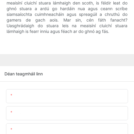
meaisíní cluichí stuara lámhaigh den scoth, is féidir leat do
ghnó stuara a ardú go hardáin nua agus ceann scríbe
siamsaíochta cuimhneacháin agus spreagúil a chruthú do
gamers de gach aois. Mar sin, cén fáth fanacht?
Uasghrádaigh do stuara leis na meaisíní cluichí stuara
lámhaigh is fearr inniu agus féach ar do ghnó ag fás.
Déan teagmháil linn
Ainm
Emal
Ábhar