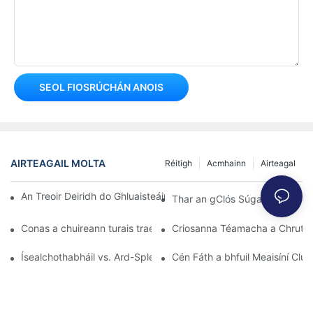
SEOL FIOSRÚCHÁN ANOIS
AIRTEAGAIL MOLTA
Réitigh
Acmhainn
Airteagal
An Treoir Deiridh do Ghluaisteáin Tuairteora Rollta 360° do Pháis
Thar an gClós Súgartha: Na Tu
Conas a chuireann turais traenach leanaí borradh faoi fhorbairt 
Criosanna Téamacha a Chruthú:
Ísealchothabháil vs. Ard-Spleodar: Cairteacha Leictreacha a R
Cén Fáth a bhfuil Meaisíní Clu