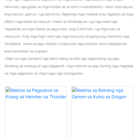
kanunay nga gitala sa mga kontra sa screen o scoreboards—Aron masulayan
ang katulin, gahum, ug katukma. Daghang mga modelo ang naglakip sa mga
offject nga lebel sa kalisud, mode sa Multiplayer, ug mga lead nga
nagpakita sa mga marka sa pagsubay, ang Como hits, ug mga oras sa
reaksyon. Ang mga high-end nga mga bersyon idugang ang realistiko nga
feedback, sama sa pag-vibrate o maayong mga epekto, aron mapalambo
ang kasinatian sa sugalan.
Uban sa mga compact nga laraw alang sa dali nga pagbutang ug pag-
atubang sa mabug-at nga paggamit, mga makina sa pag-boxing nga magdala
sa mga pagduaw sa mga lugar nga kalingawan.