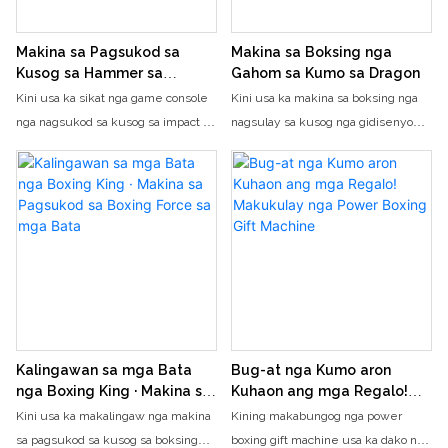
Makina sa Pagsukod sa
Makina sa Boksing nga
Kusog sa Hammer sa
Gahom sa Kumo sa Dragon
Thunder
Kini usa ka sikat nga game console
Kini usa ka makina sa boksing nga
nga nagsukod sa kusog sa impact sa
nagsulay sa kusog nga gidisenyo
martilyo nga naghiusa sa
ilabi na alang sa mga video game
kompetisyon, kalingawan, ug
arcade, game hall, ug mga shopping
interaksyon. Ang tibuok lawas niini
mall. Uban sa "street fighting" isip
adunay nindot nga itom nga
kinauyokan nga tema, kini naghiusa
industrial style nga disenyo, nga
sa bugnaw nga suga, tukma nga
gipares sa neon blue purple
pagsukod sa kusog, ug interactive
ambient light strips ug madanihon
scoring system, nga nagtugot sa
nga pula nga mga logo, nga naghatag
mga magdudula nga mobati sa
og kompletong visual impact. Ang
kalipay sa pagpagawas sa kusog sa
device adunay high-precision force
higayon sa pagsuntok ug biswal nga
Kalingawan sa mga Bata
Bug-at nga Kumo aron
sensors ug dynamic scoring system.
masaksihan ang ilang kusog sa
nga Boxing King · Makina sa
Kuhaon ang mga Regalo!
Kinahanglan lang nga i-swing sa
pagbuto sa boksing. Ang makina
Pagsukod sa Boxing Force
Makukulay nga Power
Kini usa ka makalingaw nga makina
Kining makabungog nga power
sa mga Bata
Boxing Gift Machine
mga magdudula ang usa ka dako
nagsagop sa usa ka industrial grade
sa pagsukod sa kusog sa boksing
boxing gift machine usa ka dako nga