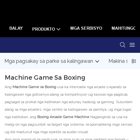
BALAY
MGA SERBISYO
MAHITUNGOD
PRODUKTO
Mga pagsakay sa parke sa kalingawan
Makina sa A
Machine Game Sa Boxing
Ang
Machine Game sa Boxing
usa ka intercade nga arcade o aparato sa
kalingawan nga gidisenyo alang sa kompetisyon ug kaswal nga pagdula,
pagsagol sa pisikal nga kalihokan nga adunay kadasig sa gaming. Sulundon
alang sa mga arcades, mga sentro sa kalingawan sa pamilya, ug mga lugar
nga kalihokan, ang
Boxing Arcade Game Machine
Naglangkob sa usa ka
malig-on nga pagsuntok sa target nga sistema, responsableng mga sensor,
ug dili madunut nga mga epekto sa audio-visual.
Ang mga magdudula nagtuyok sa mga pulo sa mga padded nga target—