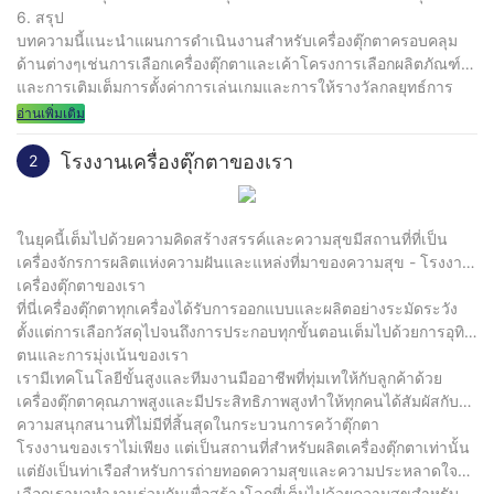
6. สรุป
บทความนี้แนะนำแผนการดำเนินงานสำหรับเครื่องตุ๊กตาครอบคลุม
ด้านต่างๆเช่นการเลือกเครื่องตุ๊กตาและเค้าโครงการเลือกผลิตภัณฑ์
และการเติมเต็มการตั้งค่าการเล่นเกมและการให้รางวัลกลยุทธ์การ
ตลาดและกลยุทธ์การส่งเสริมการขายรวมถึงสถิติข้อมูลและการ
อ่านเพิ่มเติม
วิเคราะห์ ผู้ประกอบการสามารถปรับปรุงความสามารถในการทำกำไร
และประสบการณ์การใช้งานของเครื่องตุ๊กตาตามคำแนะนำของแผนนี้
โรงงานเครื่องตุ๊กตาของเรา
2
และบรรลุผลการดำเนินงานที่ดีขึ้น
ในยุคนี้เต็มไปด้วยความคิดสร้างสรรค์และความสุขมีสถานที่ที่เป็น
เครื่องจักรการผลิตแห่งความฝันและแหล่งที่มาของความสุข - โรงงาน
เครื่องตุ๊กตาของเรา
ที่นี่เครื่องตุ๊กตาทุกเครื่องได้รับการออกแบบและผลิตอย่างระมัดระวัง
ตั้งแต่การเลือกวัสดุไปจนถึงการประกอบทุกขั้นตอนเต็มไปด้วยการอุทิศ
ตนและการมุ่งเน้นของเรา
เรามีเทคโนโลยีขั้นสูงและทีมงานมืออาชีพที่ทุ่มเทให้กับลูกค้าด้วย
เครื่องตุ๊กตาคุณภาพสูงและมีประสิทธิภาพสูงทำให้ทุกคนได้สัมผัสกับ
ความสนุกสนานที่ไม่มีที่สิ้นสุดในกระบวนการคว้าตุ๊กตา
โรงงานของเราไม่เพียง แต่เป็นสถานที่สำหรับผลิตเครื่องตุ๊กตาเท่านั้น
แต่ยังเป็นท่าเรือสำหรับการถ่ายทอดความสุขและความประหลาดใจ
เลือกเรามาทำงานร่วมกันเพื่อสร้างโลกที่เต็มไปด้วยความสุขสำหรับ