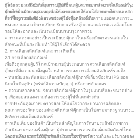
ตลาดราคาเครื่องต้นทุนการเติมเต็มและความยากลำบากในการบำรุง
ผู้ใช้และประสิทธิผลในการปฏิบัติงาน ผู้ประกอบการควรจัดเรียงเครื่อง
รักษา
ตุ๊กตาอย่างสมเหตุสมผลเพื่อให้ง่ายต่อการสังเกตเลือกและใช้งาน หลัก
การใช้พื้นที่อย่างสมเหตุสมผล: ตรวจสอบให้แน่ใจว่าระยะห่างและ
การพื้นฐานของเค้าโครงของเครื่องตุ๊กตารวมถึง:
พื้นที่กิจกรรมที่เพียงพอระหว่างผู้ใช้เพื่อหลีกเลี่ยงความแออัดและการ
ชน
• สวยงามและเป็นระเบียบ: รักษาเครื่องตุ๊กตาและสภาพแวดล้อมโดย
รอบให้สะอาดและเป็นระเบียบปรับปรุงภาพรวม
• การแสดงผลอย่างเป็นระเบียบ: ตุ๊กตาในเครื่องตุ๊กตาควรแสดงใน
ลักษณะที่เป็นระเบียบทำให้ผู้ใช้เลือกได้สะดวก
2. การเลือกผลิตภัณฑ์และการเติมเต็ม
2.1 การเลือกผลิตภัณฑ์
เพื่อดึงดูดกลุ่มผู้บริโภคเป้าหมายผู้ประกอบการควรเลือกผลิตภัณฑ์
ตุ๊กตาที่มีความน่าดึงดูดใจ หลักการของการเลือกผลิตภัณฑ์รวมถึง:
• ทันสมัยและทันสมัย: เลือกผลิตภัณฑ์ตุ๊กตาที่เกี่ยวข้องกับ IPS ยอด
นิยมในปัจจุบัน (ทรัพย์สินทางปัญญา) หรือภาพตัวละคร
• ความหลากหลาย: จัดหาผลิตภัณฑ์ตุ๊กตาในรูปแบบสีและขนาดต่าง
ๆ เพื่อตอบสนองความต้องการของผู้ใช้ที่แตกต่างกัน
การประกันคุณภาพ: ตรวจสอบให้แน่ใจว่ากระบวนการผลิตและ
คุณภาพของวัสดุของแต่ละผลิตภัณฑ์ตุ๊กตาเป็นไปตามมาตรฐานบาง
อย่าง
2.2 การเติมเต็มผลิตภัณฑ์
การเติมเต็มของสินค้าเป็นส่วนสำคัญในการรักษาประสิทธิภาพการ
ดำเนินงานของเครื่องตุ๊กตา ผู้ประกอบการควรเติมเต็มผลิตภัณฑ์ใหม่
โดยทันทีตามการบริโภคสินค้าในเครื่องตุ๊กตา ความถี่และปริมาณของ
3. การเล่นเกมเครื่องตุ๊กตาและการตั้งค่ารางวัล