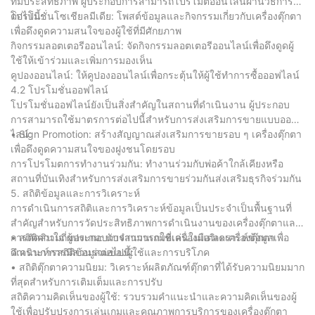
ที่มีประสิทธิภาพ ผู้ประกอบการสามารถโปรโมตออนไลน์ผ่านวิธีการ
ต่อไปนี้:
โปรโมชั่นโซเชียลมีเดีย: โพสต์ข้อมูลและกิจกรรมเกี่ยวกับเครื่องตุ๊กตา
เพื่อดึงดูดความสนใจของผู้ใช้ที่มีศักยภาพ
กิจกรรมลอตเตอรีออนไลน์: จัดกิจกรรมลอตเตอรีออนไลน์เพื่อดึงดูดผู้
ใช้ให้เข้าร่วมและเพิ่มการมองเห็น
คูปองออนไลน์: ให้คูปองออนไลน์เพื่อกระตุ้นให้ผู้ใช้ทำการซื้อออฟไลน์
4.2 โปรโมชั่นออฟไลน์
โปรโมชั่นออฟไลน์ยังเป็นสิ่งสำคัญในสถานที่ดำเนินงาน ผู้ประกอบ
การสามารถใช้มาตรการต่อไปนี้สำหรับการส่งเสริมการขายแบบออฟ
ไลน์:
• Sign Promotion: สร้างสัญญาณส่งเสริมการขายรอบ ๆ เครื่องตุ๊กตา
เพื่อดึงดูดความสนใจของฝูงชนโดยรอบ
การโปรโมตการทำงานร่วมกัน: ทำงานร่วมกับพ่อค้าใกล้เคียงหรือ
สถานที่บันเทิงสำหรับการส่งเสริมการขายร่วมกันส่งเสริมธุรกิจร่วมกัน
5. สถิติข้อมูลและการวิเคราะห์
การดำเนินการสถิติและการวิเคราะห์ข้อมูลเป็นประจำเป็นพื้นฐานที่
สำคัญสำหรับการวัดประสิทธิภาพการดำเนินงานของเครื่องตุ๊กตาและ
การตัดสินใจ ผู้ประกอบการสามารถใช้เครื่องมือวิเคราะห์ข้อมูลเพื่อ
• สถิติความถี่ของเกม: นับจำนวนเกมที่เล่นในแต่ละเครื่องตุ๊กตา
ดำเนินการสถิติข้อมูลต่อไปนี้:
วิเคราะห์การมีส่วนร่วมของผู้ใช้และการบริโภค
• สถิติตุ๊กตาความนิยม: วิเคราะห์ผลิตภัณฑ์ตุ๊กตาที่ได้รับความนิยมมาก
ที่สุดสำหรับการเติมเต็มและการปรับ
สถิติความคิดเห็นของผู้ใช้: รวบรวมคำแนะนำและความคิดเห็นของผู้
ใช้เพื่อปรับปรุงการเล่นเกมและคุณภาพการบริการของเครื่องตุ๊กตา