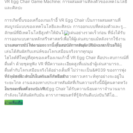
VR Egg Chair Game Machine: การผสมผสานที่ลงตัวของเทคโนโลยี
และศิลปะ
การเกิดขึ้นของเครื่องเกมเก้าอี้ VR Egg Chair เป็นการผสมผสานที่
สมบูรณ์แบบของเทคโนโลยีและศิลปะ การออกแบบที่คล่องตัวและรูป
ลักษณ์ที่มีเทคโนโลยีสูงทำให้มันโดดเด่นอย่างรวดเร็วก่อน ที่นั่งได้รับ
การออกแบบตามหลักสรีรศาสตร์เพื่อให้ผู้เล่นสบายแม้หลังจากใช้งาน
นานหลายชั่วโมง นอกจากนี้คุณสมบัติการหมุน 360 องศาช่วยให้ผู้
ประสบการณ์ Mersive: งานเลี้ยงประสาทสัมผัสเกินความเป็นจริง
เล่นได้สัมผัสกับเสน่ห์ของโลกเสมือนจริงจากทุกมุม
ไฮไลต์ที่ใหญ่ที่สุดของเครื่องเกมเก้าอี้ VR Egg Chair คือประสบการณ์ที่
ดื่มด่ำ ด้วยชุดหูฟัง VR ที่มีความละเอียดสูงที่แม่นยำผู้เล่นสามารถ
ดื่มด่ำกับโลกเสมือนจริงได้อย่างเต็มที่ ไม่ว่าจะเป็น&#039 ของการพุ่ง
ทะลุท้องฟ้าดำน้ำในทะเลลึกหรือสำรวจดาวเคราะห์ทุกอย่างจะอยู่ใน
ที่รักแฟชั่น: คนดังแห่กันมาสัมผัสมัน
ระยะไกล งานฉลองทางประสาทสัมผัสที่เกินความจริงนี้มีผู้คนคาดหวัง
อนาคตของความบันเทิง
ในขณะที่เครื่องเกม VR Egg Chair ได้รับความนิยมดาราจำนวนมาก
กำลังจะได้สัมผัสกับมัน ดาราภาพยนตร์ที่รู้จักกันดีแบ่งปันวิดีโอ
ประสบการณ์ของพวกเขาในเก้าอี้ VR Egg บนโซเชียลมีเดียรวบรวม
อ่านเพิ่มเติม
ไลค์และความคิดเห็นนับล้านภายในไม่กี่ชั่วโมง นักร้องป๊อปอีกคนหนึ่ง
รวมเก้าอี้ไข่ VR ไว้ในมิวสิควิดีโอของพวกเขาเพิ่มอุปกรณ์&ความนิยม
ของ #039 มัน&ปลอดภัย #039 ที่จะบอกว่าเครื่องเกมเก้าอี้ VR Egg
ได้กลายเป็นที่รักใหม่ของโลกแฟชั่น