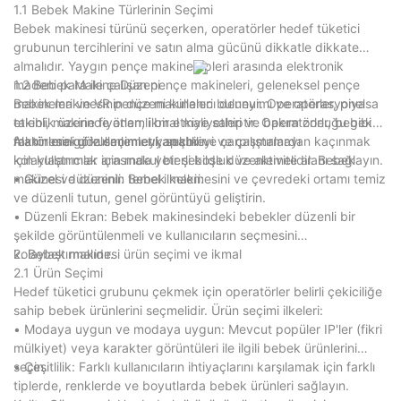
1.1 Bebek Makine Türlerinin Seçimi
Bebek makinesi türünü seçerken, operatörler hedef tüketici
grubunun tercihlerini ve satın alma gücünü dikkatle dikkate
almalıdır. Yaygın pençe makine tipleri arasında elektronik
madeni para ile çalışan pençe makineleri, geleneksel pençe
1.2 Bebek Makine Düzeni
makineleri ve VR pençe makineleri bulunur. Operatörler, piyasa
Bebek makinesinin düzeni kullanıcı deneyimi ve operasyonel
talebi, makine fiyatları, ikmal maliyetleri ve bakım zorluğu gibi
etkinlik üzerinde önemli bir etkiye sahiptir. Operatörler, bebek
faktörlere göre seçimler yapabilir.
makinesini gözlemlemeyi, seçmeyi ve çalıştırmayı
Alanın makul kullanımı: tıkanıklık ve çarpışmalardan kaçınmak
kolaylaştırmak için makul bir şekilde düzenlemelidir. Bebek
için kullanıcılar arasında yeterli boşluk ve aktivite alanı sağlayın.
makinesi düzeninin temel ilkeleri:
• Güzel ve düzenli: Bebek makinesini ve çevredeki ortamı temiz
ve düzenli tutun, genel görüntüyü geliştirin.
• Düzenli Ekran: Bebek makinesindeki bebekler düzenli bir
şekilde görüntülenmeli ve kullanıcıların seçmesini
kolaylaştırmalıdır.
2. Bebek makinesi ürün seçimi ve ikmal
2.1 Ürün Seçimi
Hedef tüketici grubunu çekmek için operatörler belirli çekiciliğe
sahip bebek ürünlerini seçmelidir. Ürün seçimi ilkeleri:
• Modaya uygun ve modaya uygun: Mevcut popüler IP'ler (fikri
mülkiyet) veya karakter görüntüleri ile ilgili bebek ürünlerini
seçin.
• Çeşitlilik: Farklı kullanıcıların ihtiyaçlarını karşılamak için farklı
tiplerde, renklerde ve boyutlarda bebek ürünleri sağlayın.