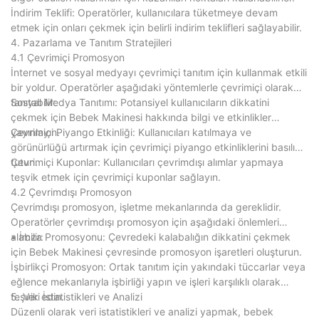
İndirim Teklifi: Operatörler, kullanıcılara tüketmeye devam
etmek için onları çekmek için belirli indirim teklifleri sağlayabilir.
4. Pazarlama ve Tanıtım Stratejileri
4.1 Çevrimiçi Promosyon
İnternet ve sosyal medyayı çevrimiçi tanıtım için kullanmak etkili
bir yoldur. Operatörler aşağıdaki yöntemlerle çevrimiçi olarak
tanıtabilir:
Sosyal Medya Tanıtımı: Potansiyel kullanıcıların dikkatini
çekmek için Bebek Makinesi hakkında bilgi ve etkinlikler
yayınlayın.
Çevrimiçi Piyango Etkinliği: Kullanıcıları katılmaya ve
görünürlüğü artırmak için çevrimiçi piyango etkinliklerini basılı
tutun.
Çevrimiçi Kuponlar: Kullanıcıları çevrimdışı alımlar yapmaya
teşvik etmek için çevrimiçi kuponlar sağlayın.
4.2 Çevrimdışı Promosyon
Çevrimdışı promosyon, işletme mekanlarında da gereklidir.
Operatörler çevrimdışı promosyon için aşağıdaki önlemleri
alabilir:
• İmza Promosyonu: Çevredeki kalabalığın dikkatini çekmek
için Bebek Makinesi çevresinde promosyon işaretleri oluşturun.
İşbirlikçi Promosyon: Ortak tanıtım için yakındaki tüccarlar veya
eğlence mekanlarıyla işbirliği yapın ve işleri karşılıklı olarak
teşvik edin.
5. Veri İstatistikleri ve Analizi
Düzenli olarak veri istatistikleri ve analizi yapmak, bebek