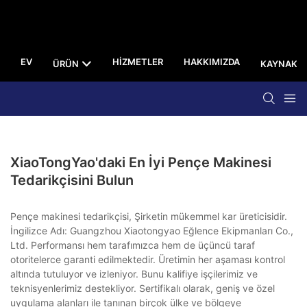
EV
HIZMETLER
HAKKIMIZDA
ÜRÜN
KAYNAK
XiaoTongYao'daki En İyi Pençe Makinesi
Tedarikçisini Bulun
Pençe makinesi tedarikçisi, Şirketin mükemmel kar üreticisidir.
İngilizce Adı: Guangzhou Xiaotongyao Eğlence Ekipmanları Co.,
Ltd. Performansı hem tarafımızca hem de üçüncü taraf
otoritelerce garanti edilmektedir. Üretimin her aşaması kontrol
altında tutuluyor ve izleniyor. Bunu kalifiye işçilerimiz ve
teknisyenlerimiz destekliyor. Sertifikalı olarak, geniş ve özel
uygulama alanları ile tanınan birçok ülke ve bölgeye