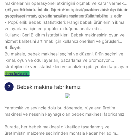
makinelerinin operasyonel etkinliğini ölçmek ve karar vermek
için önemli bir temeldir. Operatörler, aşağıdaki veri istatistiklerini
• Oyun Frekansı İstatistikleri: Her bebek makinesinde oynanan
gerçekleştirmek için veri analiz araçlarını kullanabilir:
oyun sayısını sayın, kullanıcı katılımını ve tüketimi analiz edin.
• Popülerlik Bebek İstatistikleri: Hangi bebek ürünlerinin ikmal
ve ayarlama için en popüler olduğunu analiz edin.
Kullanıcı Geri Bildirim İstatistikleri: Bebek makinesinin oyun ve
hizmet kalitesini artırmak için kullanıcı önerileri ve görüşleri
toplayın.
6. Özet
Bu makale, bebek makinesi seçimi ve düzeni, ürün seçimi ve
ikmal, oyun ve ödül ayarları, pazarlama ve promosyon
stratejileri ile veri istatistikleri ve analizleri gibi yönleri kapsayan
bir bebek makinesi için bir operasyon planı sunmaktadır.
daha fazla oku
Operatörler, bu planın rehberliğine dayanarak bebek
makinesinin kârlılığını ve kullanıcı deneyimini artırabilir ve daha
Bebek makine fabrikamız
2
iyi operasyonel sonuçlar elde edebilir.
Yaratıcılık ve sevinçle dolu bu dönemde, rüyaların üretim
makinesi ve neşenin kaynağı olan bebek makinesi fabrikamız.
Burada, her bebek makinesi dikkatlice tasarlanmış ve
üretilmiştir, malzeme seçiminden montaja kadar her adım