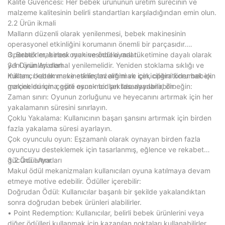
Kalite Güvencesi: Her bebek ürününün üretim sürecinin ve
malzeme kalitesinin belirli standartları karşıladığından emin olun.
2.2 Ürün ikmali
Malların düzenli olarak yenilenmesi, bebek makinesinin
operasyonel etkinliğini korumanın önemli bir parçasıdır.
Operatörler, bebek makinesindeki mal tüketimine dayalı olarak
3. Bebek makinesi oyun ve ödül ayarları
yeni ürünleri derhal yenilemelidir. Yeniden stoklama sıklığı ve
3.1 Oyun Ayarları
miktarı, bebek makinesinin tazeliğini ve çekiciliğini korumak için
Kullanıcı katılımını ve etkileşimi artırmak için, operatörler bebek
gerçek duruma göre esnek bir şekilde ayarlanabilir.
makineleri için çeşitli oyun modları tasarlayabilir, örneğin:
Zaman sınırı: Oyunun zorluğunu ve heyecanını artırmak için her
yakalamanın süresini sınırlayın.
Çoklu Yakalama: Kullanıcının başarı şansını artırmak için birden
fazla yakalama süresi ayarlayın.
Çok oyunculu oyun: Eşzamanlı olarak oynayan birden fazla
oyuncuyu desteklemek için tasarlanmış, eğlence ve rekabet
gücünü artırır.
3.2 Ödül Ayarları
Makul ödül mekanizmaları kullanıcıları oyuna katılmaya devam
etmeye motive edebilir. Ödüller içerebilir:
Doğrudan Ödül: Kullanıcılar başarılı bir şekilde yakalandıktan
sonra doğrudan bebek ürünleri alabilirler.
• Point Redemption: Kullanıcılar, belirli bebek ürünlerini veya
diğer ödülleri kullanmak için kazanılan noktaları kullanabilirler.