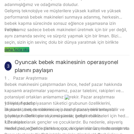
adanmışlığımız ve odağımızla doludur.
Gelişmiş teknolojiye ve müşterilere yüksek kaliteli ve yüksek
performanslı bebek makineleri sunmaya adanmış, herkesin
bebek kapma sürecinde sonsuz eğlence yaşamasına izin
veriyor.
Fabrikamız sadece bebek makineleri üretmek için bir yer değil,
aynı zamanda sevinç ve sürpriz yapmak için bir liman. Bizi
seçin, sizin için sevinç dolu bir dünya yaratmak için birlikte
çalışalım!
daha fazla oku
Oyuncak bebek makinesinin operasyonel
3
planını paylaşın
1 、 Pazar Araştırması
Bebek makinesini çalıştırmadan önce, hedef pazar hakkında
kapsamlı araştırmalar yapmamız, pazar talebini, rakipleri ve
potansiyel ortakları anlamamız gerekir. Pazar araştırması
yoluyla, hedef piyasanın tüketici grubunun özelliklerini,
1.1 Hedef pazar
alışkanlıklarını, tercihlerini ve pazar potansiyelini anlayabilir ve
İlk olarak, bebek makinesi için hedef pazarı belirlememiz
böylece hedefli operasyonel planlar geliştirebiliriz.
gerekiyor. Genel olarak konuşursak, bebek makineleri için hedef
kitle esas olarak gençler ve çocuklardır. Bu nedenle, alışveriş
1.2 rakipler
merkezleri, eğlence parkları, çocuk oyun alanları, restoranlar vb.
Hedef pazarı belirledikten sonra, rakiplerimiz üzerinde araştırma