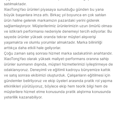
satılmaktadır.
XiaoTongYao ürünleri piyasaya sunulduğu günden bu yana
büyük başarılara imza attı. Birkaç yıl boyunca en çok satılan
ürün haline gelerek markamızın pazardaki yerini giderek
sağlamlaştırıyor. Müşterilerimiz ürünlerimizin uzun ömürlü olması
ve istikrarlı performansı nedeniyle denemeyi tercih ediyorlar. Bu
sayede ürünler yüksek oranda tekrar müşteri alışverişi
yaşamakta ve olumlu yorumlar almaktadır. Marka bilinirliği
arttıkça daha etkili hale geliyorlar.
Çoğu zaman satış sonrası hizmet marka sadakatinin anahtarıdır.
XiaoTongYao olarak yüksek maliyet-performans oranına sahip
ürünler sunmanın dışında, müşteri hizmetlerimizi iyileştirmeye de
odaklanıyoruz. Deneyimli ve eğitimli kadroyu bünyemize kattık
ve satış sonrası ekibimizi oluşturduk. Çalışanların eğitilmesi için
gündemler belirliyoruz ve ekip üyeleri arasında pratik rol yapma
etkinlikleri yürütüyoruz, böylece ekip hem teorik bilgi hem de
müşterilere hizmet etme konusunda pratik alıştırma konusunda
yeterlilik kazanabiliyor.