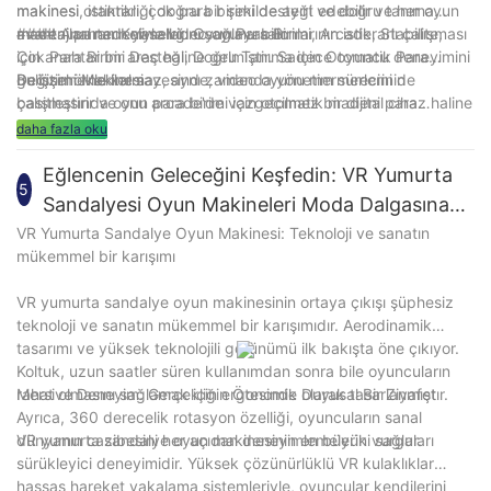
makinesi otantikliği doğru bir şekilde ayırt edebilir ve her oyun
makinesi, istikrarı, çok para birimi desteği ve doğru tanıma
madeni paranın yasallığını sağlayabilir.
avantajları nedeniyle video oyunu salonlarının istikrarlı çalışması
#### Anahtar Kelimeler: Oyun Para Birimi, Arcade, Stabilite,
için anahtar bir araç haline gelmiştir. Sadece oyuncu deneyimini
Çok Para Birimi Desteği, Doğru Tanıma için Otomatik Para
geliştirmekle kalmaz, aynı zamanda yönetim sürecini de
Değişimi Makinesi
Bu özel örnekler sayesinde, video oyunu mermerlerinin
basitleştirir ve onu arcade'de vazgeçilmez bir dijital cihaz haline
çalışmasında oyun para birimi için otomatik madeni para
getirir.
değişim makinelerinin önemini açıkça görebiliriz. Bu sadece
daha fazla oku
teknolojik bir ilerleme değil, aynı zamanda arcade'nin istikrarlı
çalışması için sağlam bir garanti sağlayan hizmette bir iyileşme.
Eğlencenin Geleceğini Keşfedin: VR Yumurta
5
Sandalyesi Oyun Makineleri Moda Dalgasına
Liderlik Ediyor
VR Yumurta Sandalye Oyun Makinesi: Teknoloji ve sanatın
mükemmel bir karışımı
VR yumurta sandalye oyun makinesinin ortaya çıkışı şüphesiz
teknoloji ve sanatın mükemmel bir karışımıdır. Aerodinamik
tasarımı ve yüksek teknolojili görünümü ilk bakışta öne çıkıyor.
Koltuk, uzun saatler süren kullanımdan sonra bile oyuncuların
rahat olmasını sağlamak için ergonomik olarak tasarlanmıştır.
Mersive Deneyim: Gerçekliğin Ötesinde Duyusal Bir Ziyafet
Ayrıca, 360 derecelik rotasyon özelliği, oyuncuların sanal
dünyanın cazibesini her açıdan deneyimlemelerini sağlar.
VR yumurta sandalye oyun makinesinin en büyük vurguları
sürükleyici deneyimidir. Yüksek çözünürlüklü VR kulaklıklar
hassas hareket yakalama sistemleriyle, oyuncular kendilerini