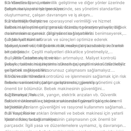
standardizasyonu, verimlilik geliştirme ve diğer yönler üzerinde
5.1 Yönetim Standartları
çalışmalar yapmamız gerekiyor.
Bebek makinesini işletme sürecinde, ses yönetimi standartları
oluşturmamız, çalışan davranışını ve iş akışını
standartlaştırmamız ve operasyonel verimliliği ve hizmet
5.2 Verimlilik Geliştirme
kalitesini iyileştirmemiz gerekir. Standart yönetim yoluyla, bebek
Bebek makinesini çalıştırma sürecinde, operasyonel verimliliği
makinesinin sorunsuz çalışmasını sağlayabiliriz.
de artırmamız gerekir. Bilgi yönetim sistemlerini benimseyerek,
çalışan kalitesini artırarak ve süreçleri optimize ederek
5.3 Maliyet Kontrolü
operasyonel verimliliği artırabilir, maliyetleri azaltabilir ve karları
Maliyet kontrolü, bir bebek makinesini çalıştırmanın çok önemli
artırabiliriz.
bir parçasıdır. Çeşitli maliyetleri dikkatlice yönetmeliyiz,
maliyetleri azaltmalıyız ve karı artırmalıyız. Maliyet kontrolü
6 、 Risk Önleme ve Kontrol
yoluyla, bebek makinesinin istikrarlı çalışmasını ve sürdürülebilir
Bebek makinesini çalıştırma sürecinde, çeşitli riskleri önlemeliyiz
gelişimini sağlayabiliriz.
ve bebek makinesinin sorunsuz çalışmasını sağlamalıyız.
Risklerin zamanında kontrolünü ve işlenmesini sağlamak için risk
6.1 Güvenlik Yönetimi
önleme ve kontrol planları geliştirmemiz gerekiyor.
Bebek makinesinin çalışması sırasında, güvenlik yönetimi çok
önemli bir bölümdür. Bebek makinesinin güvenliğini
sağlamalıyız, hırsızlık, yangın, elektrik arızaları vb. Güvenlik
6.2 Finansal Risk
risklerini önlemeli ve bebek makinesinin güvenli çalışmasını
Bebek makinesinin çalışması sırasında finansal risk çok önemli
sağlamalıyız.
bir roldür. Fonların güvenliğini ve rasyonel kullanımını sağlamalı,
mali kayıpları ve atıkları önlemeli ve bebek makinesi için yeterli
6.3 Yasal Riskler
işletme fonunu sağlamalıyız.
Yasal riskler, bebek makinesinin çalışmasının çok önemli bir
parçasıdır. İlgili yasa ve düzenlemelere uymamız, iş davranışını