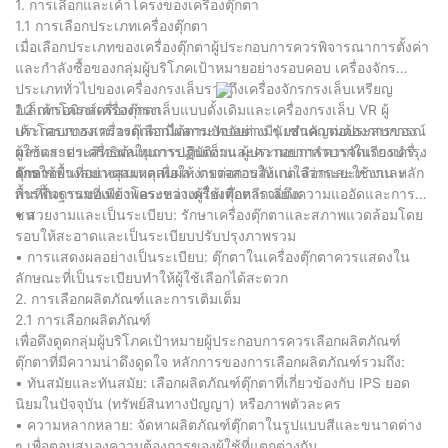
1. การเลือกและเค้าโครงของเครื่องตุ๊กตา
1.1 การเลือกประเภทเครื่องตุ๊กตา
เมื่อเลือกประเภทของเครื่องตุ๊กตาผู้ประกอบการควรพิจารณาการตั้งค่า
และกำลังซื้อของกลุ่มผู้บริโภคเป้าหมายอย่างรอบคอบ เครื่องจักร
ประเภททั่วไปของเครื่องกรงเล็บรวมถึงเครื่องจักรกรงเล็บเหรียญ
อิเล็กทรอนิกส์เครื่องกรงเล็บแบบดั้งเดิมและเครื่องกรงเล็บ VR ผู้
1.2 เค้าโครงเครื่องตุ๊กตา
ประกอบการสามารถเลือกได้ตามปัจจัยต่าง ๆ เช่นความต้องการของ
เค้าโครงของเครื่องตุ๊กตามีผลกระทบอย่างมีนัยสำคัญต่อประสบการณ์
ตลาดราคาเครื่องต้นทุนการเติมเต็มและความยากลำบากในการบำรุง
ผู้ใช้และประสิทธิผลในการปฏิบัติงาน ผู้ประกอบการควรจัดเรียงเครื่อง
รักษา
ตุ๊กตาอย่างสมเหตุสมผลเพื่อให้ง่ายต่อการสังเกตเลือกและใช้งาน หลัก
การใช้พื้นที่อย่างสมเหตุสมผล: ตรวจสอบให้แน่ใจว่าระยะห่างและ
การพื้นฐานของเค้าโครงของเครื่องตุ๊กตารวมถึง:
พื้นที่กิจกรรมที่เพียงพอระหว่างผู้ใช้เพื่อหลีกเลี่ยงความแออัดและการ
ชน
• สวยงามและเป็นระเบียบ: รักษาเครื่องตุ๊กตาและสภาพแวดล้อมโดย
รอบให้สะอาดและเป็นระเบียบปรับปรุงภาพรวม
• การแสดงผลอย่างเป็นระเบียบ: ตุ๊กตาในเครื่องตุ๊กตาควรแสดงใน
ลักษณะที่เป็นระเบียบทำให้ผู้ใช้เลือกได้สะดวก
2. การเลือกผลิตภัณฑ์และการเติมเต็ม
2.1 การเลือกผลิตภัณฑ์
เพื่อดึงดูดกลุ่มผู้บริโภคเป้าหมายผู้ประกอบการควรเลือกผลิตภัณฑ์
ตุ๊กตาที่มีความน่าดึงดูดใจ หลักการของการเลือกผลิตภัณฑ์รวมถึง:
• ทันสมัยและทันสมัย: เลือกผลิตภัณฑ์ตุ๊กตาที่เกี่ยวข้องกับ IPS ยอด
นิยมในปัจจุบัน (ทรัพย์สินทางปัญญา) หรือภาพตัวละคร
• ความหลากหลาย: จัดหาผลิตภัณฑ์ตุ๊กตาในรูปแบบสีและขนาดต่าง
ๆ เพื่อตอบสนองความต้องการของผู้ใช้ที่แตกต่างกัน