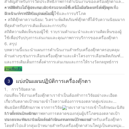
สำคัญสำหรับการวัดประสิทธิภาพการดำเนินงานของเครื่องตุ๊กตาและ
การตัดสินใจ ผู้ประกอบการสามารถใช้เครื่องมือวิเคราะห์ข้อมูลเพื่อ
• สถิติความถี่ของเกม: นับจำนวนเกมที่เล่นในแต่ละเครื่องตุ๊กตา
ดำเนินการสถิติข้อมูลต่อไปนี้:
วิเคราะห์การมีส่วนร่วมของผู้ใช้และการบริโภค
• สถิติตุ๊กตาความนิยม: วิเคราะห์ผลิตภัณฑ์ตุ๊กตาที่ได้รับความนิยมมาก
ที่สุดสำหรับการเติมเต็มและการปรับ
สถิติความคิดเห็นของผู้ใช้: รวบรวมคำแนะนำและความคิดเห็นของผู้
ใช้เพื่อปรับปรุงการเล่นเกมและคุณภาพการบริการของเครื่องตุ๊กตา
6. สรุป
บทความนี้แนะนำแผนการดำเนินงานสำหรับเครื่องตุ๊กตาครอบคลุม
ด้านต่างๆเช่นการเลือกเครื่องตุ๊กตาและเค้าโครงการเลือกผลิตภัณฑ์
และการเติมเต็มการตั้งค่าการเล่นเกมและการให้รางวัลกลยุทธ์การ
ตลาดและกลยุทธ์การส่งเสริมการขายรวมถึงสถิติข้อมูลและการ
อ่านเพิ่มเติม
วิเคราะห์ ผู้ประกอบการสามารถปรับปรุงความสามารถในการทำกำไร
และประสบการณ์การใช้งานของเครื่องตุ๊กตาตามคำแนะนำของแผนนี้
แบ่งปันแผนปฏิบัติการเครื่องตุ๊กตา
3
และบรรลุผลการดำเนินงานที่ดีขึ้น
1、 การวิจัยตลาด
ก่อนที่จะใช้งานเครื่องตุ๊กตาเราจำเป็นต้องทำการวิจัยอย่างละเอียด
เกี่ยวกับตลาดเป้าหมายเข้าใจความต้องการของตลาดคู่แข่งและ
พันธมิตรที่มีศักยภาพ จากการวิจัยตลาดเราสามารถเข้าใจลักษณะนิสัย
การตั้งค่าและศักยภาพทางการตลาดของกลุ่มผู้บริโภคของตลาดเป้า
1.1 ตลาดเป้าหมาย
หมายและพัฒนาแผนการดำเนินงานตามเป้าหมาย
ประการแรกเราจำเป็นต้องกำหนดตลาดเป้าหมายสำหรับเครื่องตุ๊กตา
โดยทั่วไปแล้วกลุ่มเป้าหมายสำหรับเครื่องตุ๊กตาส่วนใหญ่เป็นคนหนุ่ม