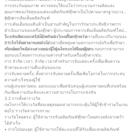
การประกันคุณภาพ: ตรวจสอบให้แน่ใจว่ากระบวนการผลิตและ
คุณภาพของวัสดุของแต่ละผลิตภัณฑ์ตุ๊กตาเป็นไปตามมาตรฐานบาง
อย่าง
2.2 การเติมเต็มผลิตภัณฑ์
การเติมเต็มของสินค้าเป็นส่วนสำคัญในการรักษาประสิทธิภาพการ
ดำเนินงานของเครื่องตุ๊กตา ผู้ประกอบการควรเติมเต็มผลิตภัณฑ์ใหม่
โดยทันทีตามการบริโภคสินค้าในเครื่องตุ๊กตา ความถี่และปริมาณของ
3. การเล่นเกมเครื่องตุ๊กตาและการตั้งค่ารางวัล
การใส่ใหม่สามารถปรับได้อย่างยืดหยุ่นตามสถานการณ์จริงเพื่อรักษา
3.1 การตั้งค่าการเล่นเกม
ความสดใหม่และความน่าดึงดูดใจของเครื่องตุ๊กตา
เพื่อเพิ่มการมีส่วนร่วมของผู้ใช้และการโต้ตอบผู้ประกอบการสามารถ
ออกแบบโหมดการเล่นเกมต่างๆสำหรับเครื่องตุ๊กตาเช่น:
การ จำกัด เวลา: จำกัด เวลาสำหรับการจับแต่ละครั้งเพื่อเพิ่มความ
ท้าทายและความตื่นเต้นของเกม
การจับหลายครั้ง: ตั้งค่าการจับหลายครั้งเพื่อเพิ่มโอกาสในการประสบ
ความสำเร็จของผู้ใช้
เกมผู้เล่นหลายคน: ออกแบบมาเพื่อสนับสนุนผู้เล่นหลายคนที่เล่นพร้อม
กันเพิ่มความบันเทิงและความสามารถในการแข่งขัน
3.2 การตั้งค่ารางวัล
กลไกการให้รางวัลที่สมเหตุสมผลสามารถกระตุ้นให้ผู้ใช้เข้าร่วมในเกม
ต่อไป รางวัลสามารถรวม:
รางวัลโดยตรง: ผู้ใช้สามารถรับผลิตภัณฑ์ตุ๊กตาโดยตรงหลังจากคว้า
ได้สำเร็จ
• การไถ่ถอนจุด: ผู้ใช้สามารถใช้คะแนนที่ได้รับเพื่อแลกผลิตภัณฑ์