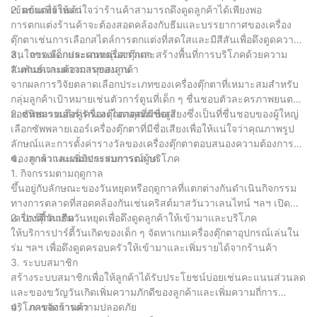
เข้มข้นเพื่อให้แน่ใจว่าร้านค้าสามารถดึงดูดลูกค้าได้เพียงพอ
2. ตกแต่งร้านค้า
การตกแต่งร้านค้าจะต้องสอดคล้องกับธีมและบรรยากาศของเครื่อง
ตุ๊กตาเช่นการเลือกสไตล์การตกแต่งที่สดใสและมีสีสันเพื่อดึงดูดความ
สนใจของเด็กและคนหนุ่มสาวและสร้างพื้นที่การบริโภคด้วยความ
3、 การเลือกประเภทเครื่องตุ๊กตา
สัมพันธ์และความสนุกสนาน
1. ตามความต้องการของลูกค้า
จากผลการวิจัยตลาดเลือกประเภทของเครื่องตุ๊กตาที่เหมาะสมสำหรับ
กลุ่มลูกค้าเป้าหมายเช่นตัวการ์ตูนที่เด็ก ๆ ชื่นชอบตัวละครภาพยนตร์
ยอดนิยมรวมถึงคู่รักและไอดอลที่มีชื่อเสียงซึ่งเป็นที่ชื่นชอบของผู้ใหญ่
2. ซัพพลายเออร์เครื่องตุ๊กตาคุณภาพสูง
เลือกซัพพลายเออร์เครื่องตุ๊กตาที่มีชื่อเสียงเพื่อให้แน่ใจว่าคุณภาพรูป
ลักษณ์และการตั้งค่ารางวัลของเครื่องตุ๊กตาตอบสนองความต้องการ
ของลูกค้าและเพิ่มประสบการณ์ผู้บริโภค
4、 การวางแผนกิจกรรมการตลาด
1. กิจกรรมตามฤดูกาล
ขึ้นอยู่กับลักษณะของวันหยุดหรือฤดูกาลที่แตกต่างกันดำเนินกิจกรรม
ทางการตลาดที่สอดคล้องกันเช่นคริสต์มาสวันวาเลนไทน์ ฯลฯ เปิด
เครื่องตุ๊กตาธีมวันหยุดเพื่อดึงดูดลูกค้าให้เข้ามาและบริโภค
2. ปาร์ตี้วันเกิด
ให้บริการปาร์ตี้วันเกิดของเด็ก ๆ จัดหาเกมเครื่องตุ๊กตาอุปกรณ์เล่นใน
ร่ม ฯลฯ เพื่อดึงดูดครอบครัวให้เข้ามาและเพิ่มรายได้จากร้านค้า
3. ระบบสมาชิก
สร้างระบบสมาชิกเพื่อให้ลูกค้าได้รับประโยชน์บ่อยเช่นคะแนนส่วนลด
และของขวัญวันเกิดเพิ่มความภักดีของลูกค้าและเพิ่มความถี่การ
บริโภคของร้านค้า
4、 การจัดการความปลอดภัย