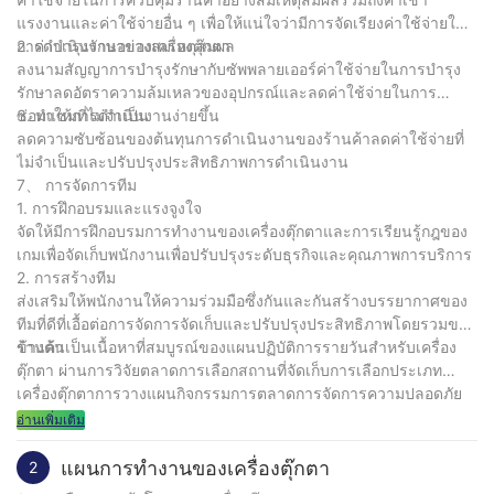
แรงงานและค่าใช้จ่ายอื่น ๆ เพื่อให้แน่ใจว่ามีการจัดเรียงค่าใช้จ่ายใน
การดำเนินงานอย่างสมเหตุสมผล
2. ค่าบำรุงรักษาของเครื่องตุ๊กตา
ลงนามสัญญาการบำรุงรักษากับซัพพลายเออร์ค่าใช้จ่ายในการบำรุง
รักษาลดอัตราความล้มเหลวของอุปกรณ์และลดค่าใช้จ่ายในการ
ซ่อมแซมที่ไม่จำเป็น
3. ทำให้การดำเนินงานง่ายขึ้น
ลดความซับซ้อนของต้นทุนการดำเนินงานของร้านค้าลดค่าใช้จ่ายที่
ไม่จำเป็นและปรับปรุงประสิทธิภาพการดำเนินงาน
7、 การจัดการทีม
1. การฝึกอบรมและแรงจูงใจ
จัดให้มีการฝึกอบรมการทำงานของเครื่องตุ๊กตาและการเรียนรู้กฎของ
เกมเพื่อจัดเก็บพนักงานเพื่อปรับปรุงระดับธุรกิจและคุณภาพการบริการ
2. การสร้างทีม
ส่งเสริมให้พนักงานให้ความร่วมมือซึ่งกันและกันสร้างบรรยากาศของ
ทีมที่ดีที่เอื้อต่อการจัดการจัดเก็บและปรับปรุงประสิทธิภาพโดยรวมของ
ร้านค้า
ข้างต้นเป็นเนื้อหาที่สมบูรณ์ของแผนปฏิบัติการรายวันสำหรับเครื่อง
ตุ๊กตา ผ่านการวิจัยตลาดการเลือกสถานที่จัดเก็บการเลือกประเภท
เครื่องตุ๊กตาการวางแผนกิจกรรมการตลาดการจัดการความปลอดภัย
ความคิดเห็นและการปรับปรุงลูกค้าการควบคุมต้นทุนการจัดการทีม
อ่านเพิ่มเติม
และมาตรการอื่น ๆ สามารถช่วยร้านค้าตุ๊กตาได้ปรับปรุงประสิทธิภาพ
การดำเนินงานและบรรลุการทำงานที่มั่นคงในระยะยาว หวังว่ามันจะ
แผนการทำงานของเครื่องตุ๊กตา
2
เป็นประโยชน์กับคุณ