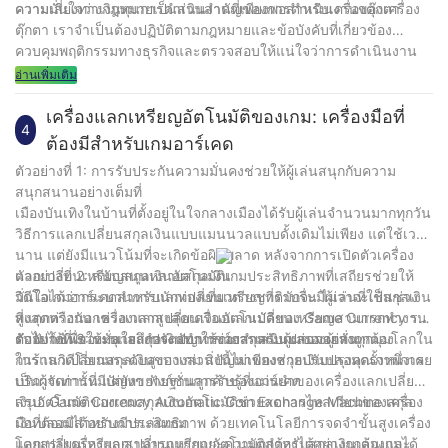
ความมั่นใจว่าเงินทุนการดำเนินงานที่เพียงพอสำหรับเครื่องตุ๊กตา
ความเสี่ยงทางกฎหมายเป็นส่วนสำคัญของการดำเนินงานของเครื่อง
ตุ๊กตา เราจำเป็นต้องปฏิบัติตามกฎหมายและข้อบังคับที่เกี่ยวข้อง
ควบคุมพฤติกรรมทางธุรกิจและตรวจสอบให้แน่ใจว่าการดำเนินงาน
ตามกฎหมายและตามมาตรฐานของเครื่องตุ๊กตา
อ่านเพิ่มเติม
เครื่องแลกเหรียญอัตโนมัติของเกม: เครื่องมือที่
4
ต้องมีสำหรับเกมอาร์เคด
ตัวอย่างที่ 1: การรับประกันความมั่นคงช่วยให้ผู้เล่นสนุกกับความ
สนุกสนานอย่างเต็มที่
เมืองบันเทิงในบ้านที่ตั้งอยู่ในใจกลางเมืองได้รับผู้เล่นจำนวนมากทุกวัน
วิธีการแลกเปลี่ยนสกุลเงินแบบแมนนวลแบบดั้งเดิมไม่เพียง แต่ใช้เวลา
นาน แต่ยังมีแนวโน้มที่จะเกิดข้อผิดพลาด หลังจากการเปิดตัวเครื่อง
แลกเปลี่ยนเหรียญสกุลเงินอัตโนมัติเกมประสิทธิภาพที่เสถียรช่วยให้
ตัวอย่างที่ 2: สนับสนุนหลายสกุลเงิน
มั่นใจได้ว่ากระบวนการแลกเปลี่ยนเหรียญที่ราบรื่น ไม่ว่าจะเป็นช่วง
วิดีโอเกมอาร์เคดสำหรับนักท่องเที่ยวต่างชาติมักจะมีผู้เล่นที่ใช้สกุลเงิน
สูงสุดหรือนอกช่วงเวลาสูงสุดเครื่องแลกเปลี่ยนเหรียญสามารถทำงาน
ที่แตกต่างกัน เครื่องแลกเปลี่ยนเงินอัตโนมัติของ Game Currency รอง
ต่อไปได้เพื่อให้มั่นใจถึงประสบการณ์การเล่นเกมของผู้เล่น
รับฟังก์ชั่นของหลายสกุลเงินทำให้ง่ายสำหรับผู้เล่นจากทั่วทุกมุมโลกใน
ตัวอย่างที่ 3: ระบุและกำจัดปัญหาของสกุลเงินปลอมอย่างถูกต้อง
การแลกเปลี่ยนสกุลเงินของเกม สิ่งนี้ไม่เพียงช่วยปรับปรุงคุณภาพการ
ในร้านวิดีโอเกมระดับสูงบางส่วนปัญหาของสกุลเงินปลอมครั้งหนึ่งเคย
บริการเท่านั้น แต่ยังขยายฐานลูกค้าของอาร์เคด
เป็นผู้จัดการที่มีปัญหา ฟังก์ชั่นการรับรู้ที่แม่นยำของเครื่องแลกเปลี่ยน
เงินอัตโนมัติของเกมสกุลเงินอัตโนมัติช่วยลดการไหลเวียนของสกุล
สรุป: Game Currency Automatic Coin Exchange Machine เครื่อง
เงินปลอมได้อย่างมีประสิทธิภาพ ด้วยเทคโนโลยีการจดจำขั้นสูงเครื่อง
มือที่ต้องมีสำหรับการเล่นเกม
แลกเปลี่ยนเหรียญสามารถแยกแยะความถูกต้องได้อย่างถูกต้องและ
โดยสรุปเครื่องแลกเปลี่ยนเหรียญอัตโนมัติสำหรับสกุลเงินเล่นเกมได้