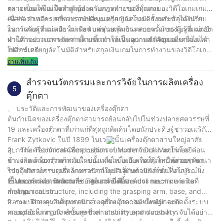
ตรวจสอบให้แน่ใจว่าถูกต้องตามกฎหมายของทุกเกม
กลายเป็นเครื่องมือสำคัญสำหรับการทำงานที่มั่นคงของวิดีโอเกมเกม
เนื่องจากเสถียรภาพการสนับสนุนสกุลเงินหลายครั้งและข้อได้เปรียบ
#### คำหลัก: เครื่องแลกเปลี่ยนเหรียญอัตโนมัติสำหรับสกุลเงินเก
ในการรับรู้ที่แม่นยำ ไม่เพียง แต่ช่วยเพิ่มประสบการณ์ของผู้เล่น แต่ยัง
มอาร์เคดความเสถียรการสนับสนุนสกุลเงินหลายครั้งการรับรู้ที่แม่นยำ
ทำให้กระบวนการจัดการง่ายขึ้นทำให้เป็นอุปกรณ์ดิจิตอลที่ขาดไม่ได้
ผ่านตัวอย่างเฉพาะเหล่านี้เราสามารถเห็นความสำคัญของเครื่องแลก
ในอาร์เคด
เปลี่ยนเหรียญอัตโนมัติสำหรับสกุลเงินเกมในการทำงานของวิดีโอเกม
มันไม่ได้เป็นเพียงความก้าวหน้าทางเทคโนโลยีเท่านั้น แต่ยังเป็นการ
อ่านเพิ่มเติม
ปรับปรุงในการให้บริการซึ่งเป็นการรับประกันที่มั่นคงสำหรับการ
ทำงานที่มั่นคงของอาร์เคด
สำรวจนวัตกรรมและการวิจัยในการผลิตเครื่อง
5
ตุ๊กตา
、 ประวัติและการพัฒนาของเครื่องตุ๊กตา
ต้นกำเนิดของเครื่องตุ๊กตาสามารถย้อนกลับไปในช่วงปลายศตวรรษที่
19 และเครื่องตุ๊กตาที่เก่าแก่ที่สุดถูกคิดค้นโดยนักประดิษฐ์ชาวอเมริกัน
Frank Zytkovic ในปี 1899 ในเวลานั้นเครื่องตุ๊กตาส่วนใหญ่อาศัย
อุปกรณ์เครื่องจักรกลเพื่อควบคุมกระบวนการจับและเทคโนโลยีค่อน
2、 The Technical Composition of Modern Doll Machines
ข้างง่าย ด้วยความก้าวหน้าของเทคโนโลยีเครื่องตุ๊กตาได้ค่อยๆพัฒนา
การผลิตเครื่องตุ๊กตาสมัยใหม่นั้นเกี่ยวข้องกับเทคโนโลยีหลายสาขา
ไปสู่อุปกรณ์ควบคุมอิเล็กทรอนิกส์ในปัจจุบันด้วยฟังก์ชั่นที่สมบูรณ์ยิ่ง
รวมถึงวิศวกรรมเครื่องกลการควบคุมอิเล็กทรอนิกส์เทคโนโลยี
ขึ้นและการดำเนินงานที่ชาญฉลาดยิ่งขึ้น
เซ็นเซอร์และการพัฒนาซอฟต์แวร์ นี่คือองค์ประกอบทางเทคนิคที่
1. Mechanical structure: The core of the doll machine is its
สำคัญบางอย่าง:
mechanical structure, including the grasping arm, base, and
frame. These components require precise design and
2. ระบบควบคุมอิเล็กทรอนิกส์: เครื่องตุ๊กตาสมัยใหม่มักจะติดตั้งระบบ
manufacturing to ensure their stability and durability.
ควบคุมอิเล็กทรอนิกส์ขั้นสูงซึ่งสามารถควบคุมกระบวนการจับได้อย่าง