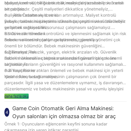
operasyonel verimliliği artırabilir, maliyetleri azaltabilir ve karları
Maliyet kontrolü, bir bebek makinesini çalıştırmanın çok önemli
artırabiliriz.
bir parçasıdır. Çeşitli maliyetleri dikkatlice yönetmeliyiz,
maliyetleri azaltmalıyız ve karı artırmalıyız. Maliyet kontrolü
6 、 Risk Önleme ve Kontrol
yoluyla, bebek makinesinin istikrarlı çalışmasını ve sürdürülebilir
Bebek makinesini çalıştırma sürecinde, çeşitli riskleri önlemeliyiz
gelişimini sağlayabiliriz.
ve bebek makinesinin sorunsuz çalışmasını sağlamalıyız.
Risklerin zamanında kontrolünü ve işlenmesini sağlamak için risk
6.1 Güvenlik Yönetimi
önleme ve kontrol planları geliştirmemiz gerekiyor.
Bebek makinesinin çalışması sırasında, güvenlik yönetimi çok
önemli bir bölümdür. Bebek makinesinin güvenliğini
sağlamalıyız, hırsızlık, yangın, elektrik arızaları vb. Güvenlik
6.2 Finansal Risk
risklerini önlemeli ve bebek makinesinin güvenli çalışmasını
Bebek makinesinin çalışması sırasında finansal risk çok önemli
sağlamalıyız.
bir roldür. Fonların güvenliğini ve rasyonel kullanımını sağlamalı,
mali kayıpları ve atıkları önlemeli ve bebek makinesi için yeterli
6.3 Yasal Riskler
işletme fonunu sağlamalıyız.
Yasal riskler, bebek makinesinin çalışmasının çok önemli bir
parçasıdır. İlgili yasa ve düzenlemelere uymamız, iş davranışını
düzenlememiz ve bebek makinesinin yasal ve uyumlu işleyişini
sağlamamız gerekir.
daha fazla oku
Game Coin Otomatik Geri Alma Makinesi:
4
Oyun salonları için olmazsa olmaz bir araç
Örnek 1: Oyuncuların eğlencenin keyfini sonuna kadar
çıkarmasına izin veren istikrar garantisi