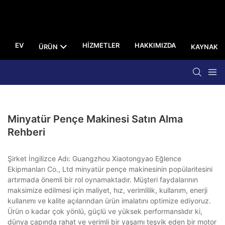
EV
HIZMETLER
HAKKIMIZDA
ÜRÜN
KAYNAK
Minyatür Pençe Makinesi Satın Alma
Rehberi
Şirket İngilizce Adı: Guangzhou Xiaotongyao Eğlence
Ekipmanları Co., Ltd minyatür pençe makinesinin popülaritesini
artırmada önemli bir rol oynamaktadır. Müşteri faydalarının
maksimize edilmesi için maliyet, hız, verimlilik, kullanım, enerji
kullanımı ve kalite açılarından ürün imalatını optimize ediyoruz.
Ürün o kadar çok yönlü, güçlü ve yüksek performanslıdır ki,
dünya çapında rahat ve verimli bir yaşamı teşvik eden bir motor