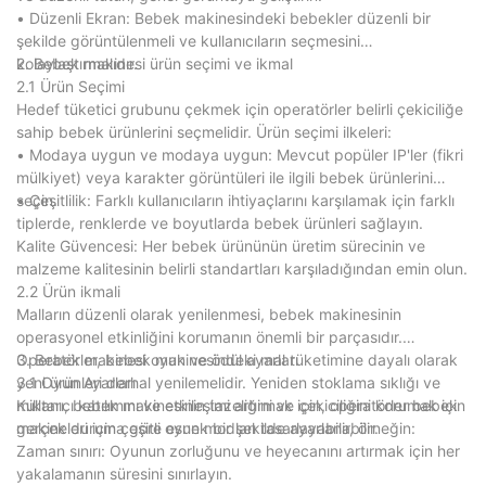
• Düzenli Ekran: Bebek makinesindeki bebekler düzenli bir
şekilde görüntülenmeli ve kullanıcıların seçmesini
kolaylaştırmalıdır.
2. Bebek makinesi ürün seçimi ve ikmal
2.1 Ürün Seçimi
Hedef tüketici grubunu çekmek için operatörler belirli çekiciliğe
sahip bebek ürünlerini seçmelidir. Ürün seçimi ilkeleri:
• Modaya uygun ve modaya uygun: Mevcut popüler IP'ler (fikri
mülkiyet) veya karakter görüntüleri ile ilgili bebek ürünlerini
seçin.
• Çeşitlilik: Farklı kullanıcıların ihtiyaçlarını karşılamak için farklı
tiplerde, renklerde ve boyutlarda bebek ürünleri sağlayın.
Kalite Güvencesi: Her bebek ürününün üretim sürecinin ve
malzeme kalitesinin belirli standartları karşıladığından emin olun.
2.2 Ürün ikmali
Malların düzenli olarak yenilenmesi, bebek makinesinin
operasyonel etkinliğini korumanın önemli bir parçasıdır.
Operatörler, bebek makinesindeki mal tüketimine dayalı olarak
3. Bebek makinesi oyun ve ödül ayarları
yeni ürünleri derhal yenilemelidir. Yeniden stoklama sıklığı ve
3.1 Oyun Ayarları
miktarı, bebek makinesinin tazeliğini ve çekiciliğini korumak için
Kullanıcı katılımını ve etkileşimi artırmak için, operatörler bebek
gerçek duruma göre esnek bir şekilde ayarlanabilir.
makineleri için çeşitli oyun modları tasarlayabilir, örneğin:
Zaman sınırı: Oyunun zorluğunu ve heyecanını artırmak için her
yakalamanın süresini sınırlayın.