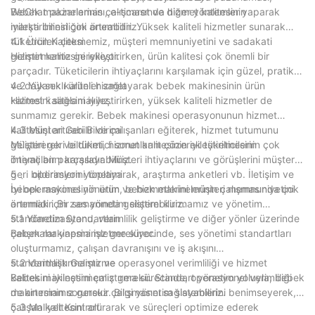
WeChat pazarlaması, e-ticaret ve diğer yöntemler yaparak
Bebek makinelerinin çalışmasında hizmet kalitesinin
marka bilinirliğini artırabiliriz.
iyileştirilmesi çok önemlidir. Yüksek kaliteli hizmetler sunarak
tüketicileri çekmemiz, müşteri memnuniyetini ve sadakati
4.1 Ürün Kalitesi
geliştirmemiz gerekiyor.
Hizmet kalitesini iyileştirirken, ürün kalitesi çok önemli bir
parçadır. Tüketicilerin ihtiyaçlarını karşılamak için güzel, pratik
ve dayanıklı ürünler sağlayarak bebek makinesinin ürün
4.2 Yüksek kaliteli hizmet
kalitesini sağlamalıyız.
Hizmet kalitesini iyileştirirken, yüksek kaliteli hizmetler de
sunmamız gerekir. Bebek makinesi operasyonunun hizmet
kalitesini artırabilir ve çalışanları eğiterek, hizmet tutumunu
4.3 Müşteri Geri Bildirimi
geliştirerek ve tüketici sorunlarını çözerek tüketicilerin
Müşteri geri bildirimi, hizmet kalitesinin iyileştirilmesinin çok
ihtiyaçlarını karşılayabiliriz.
önemli bir parçasıdır. Müşteri ihtiyaçlarını ve görüşlerini müşteri
geri bildirimlerini toplayarak, araştırma anketleri vb. İletişim ve
5 、 operasyon yönetimi
bebek makinesinin ürün ve hizmetlerini müşteri memnuniyetini
İyi operasyonel yönetim, bebek makinelerinin çalışmasında çok
artırmak için zamanında geliştirebiliriz.
önemlidir. Bir ses yönetim sistemi kurmamız ve yönetim
standardizasyonu, verimlilik geliştirme ve diğer yönler üzerinde
5.1 Yönetim Standartları
çalışmalar yapmamız gerekiyor.
Bebek makinesini işletme sürecinde, ses yönetimi standartları
oluşturmamız, çalışan davranışını ve iş akışını
standartlaştırmamız ve operasyonel verimliliği ve hizmet
5.2 Verimlilik Geliştirme
kalitesini iyileştirmemiz gerekir. Standart yönetim yoluyla, bebek
Bebek makinesini çalıştırma sürecinde, operasyonel verimliliği
makinesinin sorunsuz çalışmasını sağlayabiliriz.
de artırmamız gerekir. Bilgi yönetim sistemlerini benimseyerek,
çalışan kalitesini artırarak ve süreçleri optimize ederek
5.3 Maliyet Kontrolü