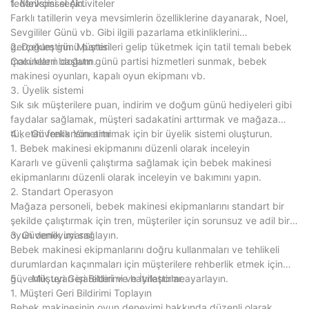
tedarikçisi seçin.
1. Mevsimsel Aktiviteler
Farklı tatillerin veya mevsimlerin özelliklerine dayanarak, Noel,
Sevgililer Günü vb. Gibi ilgili pazarlama etkinliklerini
gerçekleştirin. Müşterileri gelip tüketmek için tatil temalı bebek
2. Doğum günü partisi
makineleri başlatın.
Çocukların doğum günü partisi hizmetleri sunmak, bebek
makinesi oyunları, kapalı oyun ekipmanı vb.
3. Üyelik sistemi
Sık sık müşterilere puan, indirim ve doğum günü hediyeleri gibi
faydalar sağlamak, müşteri sadakatini arttırmak ve mağaza
tüketim frekansını artırmak için bir üyelik sistemi oluşturun.
4 、 Güvenlik Yönetimi
1. Bebek makinesi ekipmanını düzenli olarak inceleyin
Kararlı ve güvenli çalıştırma sağlamak için bebek makinesi
ekipmanlarını düzenli olarak inceleyin ve bakımını yapın.
2. Standart Operasyon
Mağaza personeli, bebek makinesi ekipmanlarını standart bir
şekilde çalıştırmak için tren, müşteriler için sorunsuz ve adil bir
oyun deneyimi sağlayın.
3. Güvenlik uyarısı
Bebek makinesi ekipmanlarını doğru kullanmaları ve tehlikeli
durumlardan kaçınmaları için müşterilere rehberlik etmek için
güvenlik uyarı işaretleri ve hatırlatıcılar ayarlayın.
5 、 Müşteri Geri Bildirimi ve İyileştirme
1. Müşteri Geri Bildirimi Toplayın
Bebek makinesinin oyun deneyimi hakkında düzenli olarak