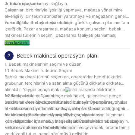
artırmak için saklamayı sağlayın.
2. Takım oluşturma
Çalışanları birbirleriyle işbirliği yapmaya, mağaza yönetimine
elverişli iyi bir takım atmosferi yaratmaya ve mağazanın genel
verimliliğini artırmaya teşvik edin.
Yukarıdakiler, bebek makineleri için günlük çalışma planının tam
içeriğidir. Pazar araştırması, mağaza konumu seçimi, bebek
makinesi türlerinin seçimi, pazarlama faaliyeti planlaması,
güvenlik yönetimi, müşteri geri bildirimi ve iyileştirme, maliyet
daha fazla oku
kontrolü, ekip yönetimi ve diğer önlemler aracılığıyla bebek
makinesi mağazalarının operasyonel verimliliği artırmasına ve
Bebek makinesi operasyon planı
2
uzun vadeli istikrarlı operasyon elde etmesine yardımcı olabilir.
1. Bebek makinelerinin seçimi ve düzeni
Umarım size yardımcı olur.
1.1 Bebek Makine Türlerinin Seçimi
Bebek makinesi türünü seçerken, operatörler hedef tüketici
grubunun tercihlerini ve satın alma gücünü dikkatle dikkate
almalıdır. Yaygın pençe makine tipleri arasında elektronik
madeni para ile çalışan pençe makineleri, geleneksel pençe
1.2 Bebek Makine Düzeni
makineleri ve VR pençe makineleri bulunur. Operatörler, piyasa
Bebek makinesinin düzeni kullanıcı deneyimi ve operasyonel
talebi, makine fiyatları, ikmal maliyetleri ve bakım zorluğu gibi
etkinlik üzerinde önemli bir etkiye sahiptir. Operatörler, bebek
faktörlere göre seçimler yapabilir.
makinesini gözlemlemeyi, seçmeyi ve çalıştırmayı
Alanın makul kullanımı: tıkanıklık ve çarpışmalardan kaçınmak
kolaylaştırmak için makul bir şekilde düzenlemelidir. Bebek
için kullanıcılar arasında yeterli boşluk ve aktivite alanı sağlayın.
makinesi düzeninin temel ilkeleri:
• Güzel ve düzenli: Bebek makinesini ve çevredeki ortamı temiz
ve düzenli tutun, genel görüntüyü geliştirin.