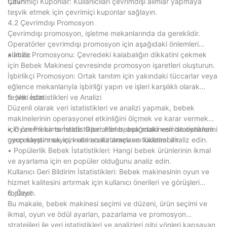
tutun.
Çevrimiçi Kuponlar: Kullanıcıları çevrimdışı alımlar yapmaya
teşvik etmek için çevrimiçi kuponlar sağlayın.
4.2 Çevrimdışı Promosyon
Çevrimdışı promosyon, işletme mekanlarında da gereklidir.
Operatörler çevrimdışı promosyon için aşağıdaki önlemleri
alabilir:
• İmza Promosyonu: Çevredeki kalabalığın dikkatini çekmek
için Bebek Makinesi çevresinde promosyon işaretleri oluşturun.
İşbirlikçi Promosyon: Ortak tanıtım için yakındaki tüccarlar veya
eğlence mekanlarıyla işbirliği yapın ve işleri karşılıklı olarak
teşvik edin.
5. Veri İstatistikleri ve Analizi
Düzenli olarak veri istatistikleri ve analizi yapmak, bebek
makinelerinin operasyonel etkinliğini ölçmek ve karar vermek
için önemli bir temeldir. Operatörler, aşağıdaki veri istatistiklerini
• Oyun Frekansı İstatistikleri: Her bebek makinesinde oynanan
gerçekleştirmek için veri analiz araçlarını kullanabilir:
oyun sayısını sayın, kullanıcı katılımını ve tüketimi analiz edin.
• Popülerlik Bebek İstatistikleri: Hangi bebek ürünlerinin ikmal
ve ayarlama için en popüler olduğunu analiz edin.
Kullanıcı Geri Bildirim İstatistikleri: Bebek makinesinin oyun ve
hizmet kalitesini artırmak için kullanıcı önerileri ve görüşleri
toplayın.
6. Özet
Bu makale, bebek makinesi seçimi ve düzeni, ürün seçimi ve
ikmal, oyun ve ödül ayarları, pazarlama ve promosyon
stratejileri ile veri istatistikleri ve analizleri gibi yönleri kapsayan