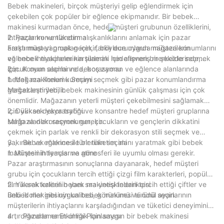
Bebek makineleri, birçok müşteriyi gelip eğlendirmek için
çekebilen çok popüler bir eğlence ekipmanıdır. Bir bebek
makinesi kurmadan önce, hedef müşteri grubunun özelliklerini,
ihtiyaçlarını ve tüketim alışkanlıklarını anlamak için pazar
2. Pazar konumlandırma
araştırması yapmak gerekir, böylece uygun mağaza konumlarını
Farklı müşteri grupları için, farklı durumlarda müşterilerin
ve bebek makinelerinin türlerini hedeflenen bir şekilde seçmek
eğlence ihtiyaçlarını karşılamak için alışveriş merkezlerinde,
için.
çocuk oyun alanlarında, boş zaman ve eğlence alanlarında
2 、 Konum seçimi ve dekorasyonu
bebek makineleri kurmayı seçmek gibi pazar konumlandırma
1. Mağaza Konumu Seçimi
gerçekleştirilebilir.
Mağazanın yeri, bebek makinesinin günlük çalışması için çok
önemlidir. Mağazanın yeterli müşteri çekebilmesini sağlamak
için yüksek yaya trafiği ve konsantre hedef müşteri gruplarına
2. Dükkan dekorasyonu
sahip alanları seçmek gerekir.
Mağaza dekorasyonunun, çocukların ve gençlerin dikkatini
çekmek için parlak ve renkli bir dekorasyon stili seçmek ve
yakınlık ve eğlence ile bir tüketim alanı yaratmak gibi bebek
3 、 Bebek makinesi türlerinin seçimi
makinesinin teması ve atmosferi ile uyumlu olması gerekir.
1. Müşteri ihtiyaçlarına göre
Pazar araştırmasının sonuçlarına dayanarak, hedef müşteri
grubu için çocukların tercih ettiği çizgi film karakterleri, popüler
film karakterlerinin yanı sıra yetişkinlerin tercih ettiği çiftler ve
2. Yüksek kaliteli bebek makinesi tedarikçisi
ünlü idoller gibi uygun bebek makinesi türünü seçin.
Bebek makinesinin kalitesi, görünümü ve ödül ayarlarının
müşterilerin ihtiyaçlarını karşıladığından ve tüketici deneyimini
artırdığından emin olmak için saygın bir bebek makinesi
4 、 Pazarlama Etkinliği Planlaması