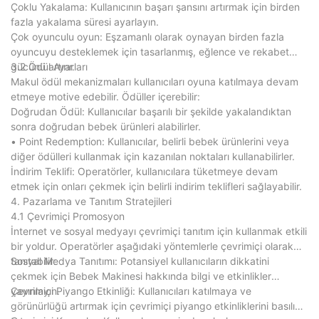
Çoklu Yakalama: Kullanıcının başarı şansını artırmak için birden
fazla yakalama süresi ayarlayın.
Çok oyunculu oyun: Eşzamanlı olarak oynayan birden fazla
oyuncuyu desteklemek için tasarlanmış, eğlence ve rekabet
gücünü artırır.
3.2 Ödül Ayarları
Makul ödül mekanizmaları kullanıcıları oyuna katılmaya devam
etmeye motive edebilir. Ödüller içerebilir:
Doğrudan Ödül: Kullanıcılar başarılı bir şekilde yakalandıktan
sonra doğrudan bebek ürünleri alabilirler.
• Point Redemption: Kullanıcılar, belirli bebek ürünlerini veya
diğer ödülleri kullanmak için kazanılan noktaları kullanabilirler.
İndirim Teklifi: Operatörler, kullanıcılara tüketmeye devam
etmek için onları çekmek için belirli indirim teklifleri sağlayabilir.
4. Pazarlama ve Tanıtım Stratejileri
4.1 Çevrimiçi Promosyon
İnternet ve sosyal medyayı çevrimiçi tanıtım için kullanmak etkili
bir yoldur. Operatörler aşağıdaki yöntemlerle çevrimiçi olarak
tanıtabilir:
Sosyal Medya Tanıtımı: Potansiyel kullanıcıların dikkatini
çekmek için Bebek Makinesi hakkında bilgi ve etkinlikler
yayınlayın.
Çevrimiçi Piyango Etkinliği: Kullanıcıları katılmaya ve
görünürlüğü artırmak için çevrimiçi piyango etkinliklerini basılı