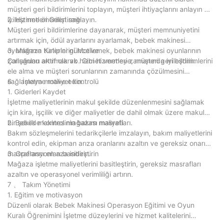
müşteri geri bildirimlerini toplayın, müşteri ihtiyaçlarını anlayın ve
iyileştirme önerileri sağlayın.
2. Hizmetleri Geliştirme
Müşteri geri bildirimlerine dayanarak, müşteri memnuniyetini
artırmak için, ödül ayarlarını ayarlamak, bebek makinesi
oyunlarının türlerini güncellemek, bebek makinesi oyunlarının
3. Mağaza Katiplerini Motive
zorluğunu artırmak vb. Gibi hizmetleri zamanında iyileştirin.
Çalışanları aktif olarak hizmet vermeye, müşteri geri bildirimlerini
ele alma ve müşteri sorunlarının zamanında çözülmesini
sağlamaya motive edin.
6 、 İşletme maliyet kontrolü
1. Giderleri Kaydet
İşletme maliyetlerinin makul şekilde düzenlenmesini sağlamak
için kira, işçilik ve diğer maliyetler de dahil olmak üzere makul
bir şekilde kontrol mağazası masrafları.
2. Bebek makinesinin bakım maliyeti
Bakım sözleşmelerini tedarikçilerle imzalayın, bakım maliyetlerini
kontrol edin, ekipman arıza oranlarını azaltın ve gereksiz onarım
masraflarını en aza indirin.
3. Operasyonları basitleştirin
Mağaza işletme maliyetlerini basitleştirin, gereksiz masrafları
azaltın ve operasyonel verimliliği artırın.
7 、 Takım Yönetimi
1. Eğitim ve motivasyon
Düzenli olarak Bebek Makinesi Operasyon Eğitimi ve Oyun
Kuralı Öğrenimini İşletme düzeylerini ve hizmet kalitelerini