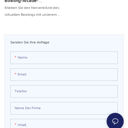
Bowling-Arcade-
Spielsimulator
Erleben Sie den Nervenkitzel des
virtuellen Bowlings mit unserem
Arcade-Spielsimulator. Perfekt für
Indoor-Unterhaltung: Treffen Sie
Ihre Freunde und fordern Sie sich
gegenseitig zu einem
Senden Sie Ihre Anfrage
unterhaltsamen und
wettbewerbsorientierten
Name
Bowlingspiel in einer realistischen
virtuellen Umgebung heraus
Email
Telefon
Name Der Firma
Inhalt