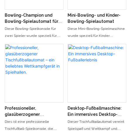
Bowling-Champion und
Mini-Bowling- und Kinder-
Bowling-Spielautomat für
Bowling-Spielautomat
zwei Spieler
Diese Bowling-Spielkonsole für
Diese Mini-Bowling-Spielmaschine
zwei Spieler wurde speziell für
wurde speziell für Kinder
Spielhallen und Spielhallen
entwickelt und steht ganz im
entwickelt und steht ganz im
Zeichen von „BOWLING MINI“. Sie
Zeichen des „Bowling-Champions“.
besticht durch ihr niedliches
Sie verfügt über ein Dual-Track-
Cartoon-Design und das einfache
Design, farbenfrohe Lichteffekte,
Spielprinzip. Dank
zwei hochauflösende Bildschirme
hochauflösendem Bildschirm und
und ein intelligentes
akustischer sowie optischer
Punktesystem, um den
Rückmeldung können Kinder den
Nervenkitzel des Bowlings
Reiz des Bowlings in einer sicheren
authentisch wiederzugeben. Die
und angenehmen Umgebung
Professioneller,
Desktop-Fußballmaschine:
Konsole unterstützt kompetitives
erleben. Die Bedienung ist
glasüberzogener
Ein immersives Desktop-
PK für zwei Spieler, ist einfach zu
kinderleicht und für Kinder von 3 bis
Tischfußballautomat – ein
Fußballerlebnis
Dies ist eine professionelle
Dieser Tischfußballautomat vereint
beliebtes Wettkampfgerät
bedienen und für Spieler jeden
12 Jahren geeignet. Sie fördert die
Tischfußball-Spielkonsole, die
Spielspaß und Wettkampf und