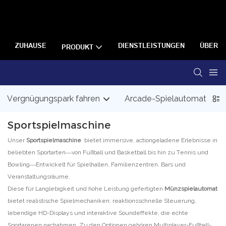
ZUHAUSE
DIENSTLEISTUNGEN
ÜBER U
PRODUKT
Vergnügungspark fahren
Arcade-Spielautomat
Sportspielmaschine
Unser
Sportspielmaschine
bietet immersive, actiongeladene Erlebnisse in
beliebten Sportarten—von Fußball und Basketball bis hin zu Tennis und
Bowling—Entwickelt für Spielhallen, Familienzentren, Bars und
Veranstaltungsräume.
Diese für Langlebigkeit und hohe Leistung gefertigten
Münzspielautomat
bietet realistische Spielmechaniken: reaktionsschnelle Steuerung,
lebendige HD-Displays und interaktive Soundeffekte, die echte
Sportarenen nachahmen. Zu den Optionen gehören Multiplayer-Fußball-