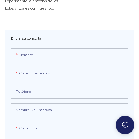
Experimente la emoción de los
bolos virtuales con nuestro
simulador de juegos arcade.
Perfecto para entretenimiento en
interiores, reúne a tus amigos y
desafíate a un juego de bolos
Envíe su consulta
divertido y competitivo en un
entorno virtual realista.
Nombre
Correo Electrónico
Teléfono
Nombre De Empresa
Contenido