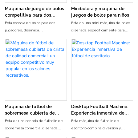
Máquina de juego de bolos
Minibolera y máquina de
competitiva para dos
juegos de bolos para niños
jugadores y campeona de
Esta consola de bolos para dos
Esta es una mini máquina de bolos
bolos
jugadores, diseñada
diseñada específicamente para
específicamente para salones
niños, con la temática "BOWLING
recreativos y salas de juegos, se
MINI". Presenta un simpático diseño
inspira en el concepto de
de dibujos animados y una
"BOWLING CHAMP". Cuenta con un
mecánica de juego simplificada,
diseño de doble pista y efectos de
junto con una pantalla de alta
iluminación coloridos, además de
definición y un sistema de sonido e
dos pantallas de alta definición y un
iluminación, lo que permite a los
sistema de puntuación inteligente,
niños disfrutar del encanto de los
para recrear la emoción del bowling.
bolos en un entorno seguro y
Permite partidas competitivas de
cómodo. Es fácil de usar y apta para
Máquina de fútbol de
Desktop Football Machine:
dos jugadores, es fácil de usar y
niños de 3 a 12 años. Ayuda a
sobremesa cubierta de
Experiencia inmersiva de
apta para todas las edades,
ejercitar la coordinación mano-ojo y
cristal de calidad comercial:
fútbol de escritorio
Esta es una consola de futbolín de
Esta máquina de futbolín de
un equipo competitivo muy
convirtiéndose en un dispositivo
fomenta el interés por el deporte,
sobremesa comercial diseñada
escritorio combina diversión y
popular en los salones
popular que atrae clientes y
convirtiéndola en un elemento
específicamente para salones
competición, simulando un campo