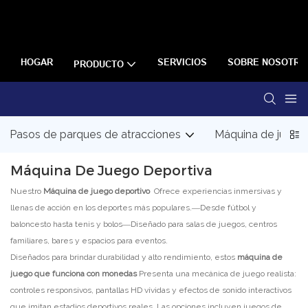
HOGAR
SERVICIOS
SOBRE NOSOTRO
PRODUCTO
Pasos de parques de atracciones
Máquina de juego
Máquina De Juego Deportiva
Nuestro
Máquina de juego deportivo
Ofrece experiencias inmersivas y
llenas de acción en los deportes más populares.—Desde fútbol y
baloncesto hasta tenis y bolos—Diseñado para salas de juegos, centros
familiares, bares y espacios para eventos.
Diseñados para brindar durabilidad y alto rendimiento, estos
máquina de
juego que funciona con monedas
Presenta una mecánica de juego realista:
controles responsivos, pantallas HD vívidas y efectos de sonido interactivos
que imitan estadios deportivos reales. Las opciones incluyen juegos de