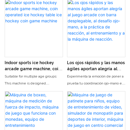
recreativos.
aumenta los ingresos del local.
popular para parques de atracciones
recreativos, salas de juegos y
de fútbol real. Su cubierta
y áreas de videojuegos infantiles.
locales de ocio. Su diseño con
protectora transparente garantiza la
cubierta de cristal totalmente
seguridad y no interfiere con las
cerrada protege la estructura
emocionantes batallas. Su colorida
interna del club y de los jugadores,
apariencia, combinada con
evitando que el balón salga
elementos futbolísticos, es ideal
disparado y permitiendo a los
para hogares y lugares de ocio,
jugadores disfrutar al máximo de
iluminando al instante el espacio,
intensos partidos de futbolín. La
permitiéndole comenzar un partido
Indoor sports ice hockey
Los ojos rápidos y las manos
consola cuenta con iluminación
de futbolín en cualquier momento y
arcade game machine, coin
ágiles aportan alegría al
atractiva y marcadores electrónicos
disfrutar de la divertida interacción
operated ice hockey table
juego arcade con barra
Suitable for multiple age groups:
Experimenta la emoción de poner a
ice hockey coin game
desplegable, al desafío ojo-
que sincronizan los resultados en
entre padres e hijos y la
This machine is designed
prueba tu coordinación ojo-mano en
machine
mano, a la práctica de
tiempo real, creando un ambiente
competición entre amigos. Con un
specifically for users aged 3 and
el juego arcade con barra
reacción, al entrenamiento y
competitivo vibrante. Es una opción
diseño de mesa estable, sus
above, making it an ideal attraction
desplegable, donde reflejos rápidos
a la máquina de reacción.
de alta calidad para atraer clientes y
múltiples juegos de palancas
for family play centers and
y manos ágiles pueden llevarte a la
aumentar los ingresos del local.
controlan con flexibilidad a los
entertainment venues catering to
victoria. Esta desafiante máquina
jugadores, realizando pases y tiros
different age groups
ofrece una forma divertida y
con precisión, recuperando la
atractiva de mejorar tus habilidades