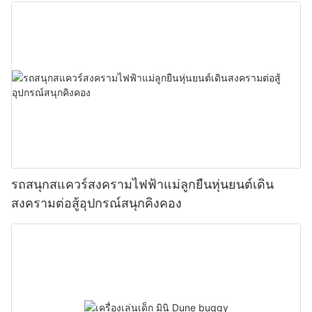
ปฏิสัมพันธ์ระหว่างพ่อแม่และลูก ห้างสรรพสินค้า
แผงลอยเชิงพาณิชย์ที่มีทิวทัศน์สวยงาม
รถสนุกสแควร์สงครามไฟฟ้าแม่ลูกยืนหุ่นยนต์เดิน
สงครามต่อสู้อุปกรณ์สนุกคิงคอง