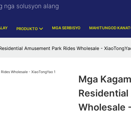
g nga solusyon alang
ALAY
MGA SERBISYO
MAHITUNGOD KANAT
PRODUKTO
esidential Amusement Park Rides Wholesale - XiaoTongYa
Mga Kagami
Residentia
Wholesale 