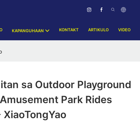
O
KONTAKT
ARTIKULO
VIDEO
KAPANGUHAAN
o
tan sa Outdoor Playground
l Amusement Park Rides
- XiaoTongYao