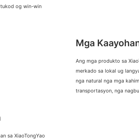
gtukod og win-win
Mga Kaayohan
Ang mga produkto sa Xiao
merkado sa lokal ug lang
nga natural nga mga kahi
transportasyon, nga nagb
n
kan sa XiaoTongYao