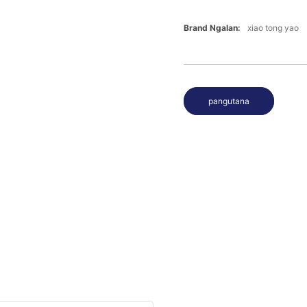
Brand Ngalan:
xiao tong yao
pangutana