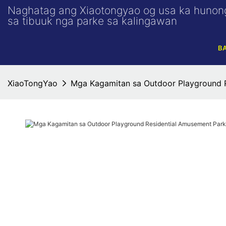
Naghatag ang Xiaotongyao og usa ka hunon
sa tibuuk nga parke sa kalingawan
B
XiaoTongYao
Mga Kagamitan sa Outdoor Playground R