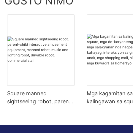
GUSTO NIMO
Square manned
Mga kagamitan sa
sightseeing robot, parent-
kalingawan sa squ
child interactive
mga de-koryente
amusement equipment,
motorsiklo, mga
manned robot, music and
salakyanan nga