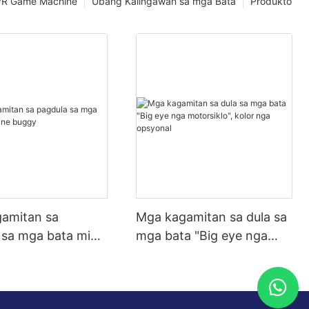
VR Game Machine
Ubang Kalingawan sa mga Bata
Produkto
amitan sa
Mga kagamitan sa dula sa
 sa mga bata mini
mga bata "Big eye nga
uggy
motorsiklo", kolor nga
opsyonal