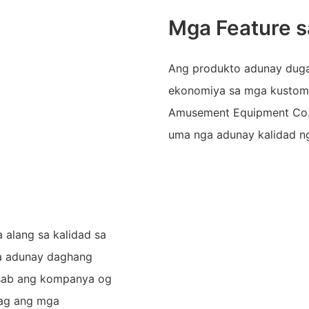
Mga Feature s
Ang produkto adunay dug
ekonomiya sa mga kustom
Amusement Equipment Co.,
uma nga adunay kalidad n
 alang sa kalidad sa
ga adunay daghang
usab ang kompanya og
bag ang mga