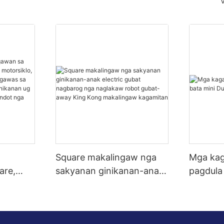
Square makalingaw nga
Mga kag
are,
sakyanan ginikanan-anak
pagdula
ng
electric gubat nagbarog
Dune b
nga naglakaw robot
gubat-away King Kong