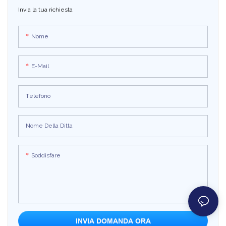
Funzionamento intelligente: con un
perfettamente a qualsiasi spazio al
consente agli ospiti di
Invia la tua richiesta
touch screen ad alta definizione e
dettaglio o di eventi. Con la sua
personalizzare i loro sapori e
un'interfaccia semplice, i
semplice interfaccia, i clienti
guardare poiché la loro dolce
Nome
consumatori possono scegliere il
possono facilmente indulgere in
sorpresa è sapientemente
proprio stile di marshmallow e il
una varietà di soffici marshmallow,
realizzata proprio davanti ai loro
E-Mail
sistema completa automaticamente
perfetti per snack o aggiunta a
occhi!
l'estrazione delle materie prime, il
bevande calde
riscaldamento e la trafilatura senza
Telefono
intervento manuale, riducendo i
costi operat
Nome Della Ditta
Soddisfare
INVIA DOMANDA ORA