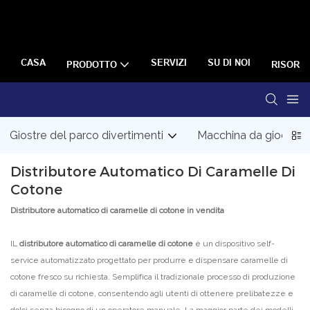
CASA
SERVIZI
SU DI NOI
PRODOTTO
RISORS
Giostre del parco divertimenti
Macchina da gioco a
Distributore Automatico Di Caramelle Di
Cotone
Distributore automatico di caramelle di cotone in vendita
IL
distributore automatico di caramelle di cotone
è un dispositivo self-
service automatizzato progettato per produrre e dispensare caramelle di
cotone fresco su richiesta. Semplifica il tradizionale processo di produzione
di caramelle di cotone, consentendo agli utenti di ottenere prelibatezze e
dolci senza bisogno di un operatore manuale. La maggior parte dei modelli