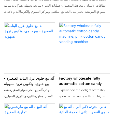
بطاقات الائتمان ، محافظ المحمول) عمليات الشراء سريعة وسهلة. هم’إعادة مثالية
للمواقع المرتفعة الحمر مثل الحدائق الملاهي ومراكز التسوق والكرنفالات والأحداث.
Factory wholesale fully
آلة بيع حلوى غزل البنات الصغيرة -
automatic cotton candy
بيع حلوى، وتكوين ثروة بسهولة
machine, pink cotton candy
Experience the delight of freshly
تجذب آلة بيع المارشميلو الصغيرة هذه
vending machine
spun cotton candy with our high-
الأنظار بمظهرها الوردي الأزرق المتباين،
quality intelligent automatic self-
وحجمها الصغير، وسهولة تركيبها. مزودة
service vending machine. Perfect
بنظام ذكي، يُمكن للمستهلكين لمس