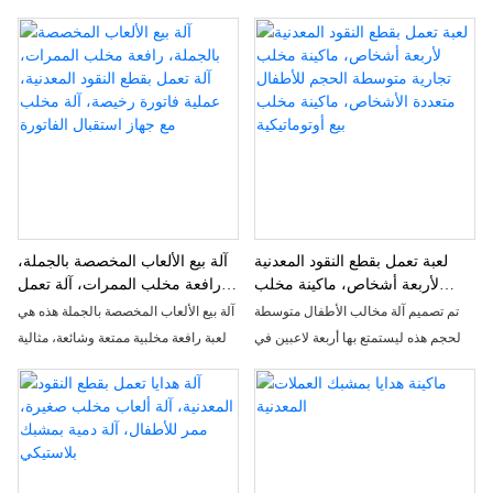
machine
مليئة بالترقب والمفاجأة، ويخفف التوتر
والتي تتحدى اللاعبين لاستخدام مخلب
that is perfect for various locations
بسهولة، وينشر السعادة الغامرة.
Mini للاستيلاء على جائزتهم الخاصة.
and activities. This machine
مثالي كهدية أو لإضافة بعض الترفيه على
provides wholesale options for toy
غرار الممرات إلى أي مساحة ، من المؤكد
claw cranes and is sure to be
أن هذه الآلة ستجلب ساعات من الإثارة
popular among customers
والتمتع
لعبة تعمل بقطع النقود المعدنية
آلة بيع الألعاب المخصصة بالجملة،
لأربعة أشخاص، ماكينة مخلب
رافعة مخلب الممرات، آلة تعمل
تجارية متوسطة الحجم للأطفال
بقطع النقود المعدنية، عملية فاتورة
تم تصميم آلة مخالب الأطفال متوسطة
آلة بيع الألعاب المخصصة بالجملة هذه هي
متعددة الأشخاص، ماكينة مخلب بيع
رخيصة، آلة مخلب مع جهاز
الحجم هذه ليستمتع بها أربعة لاعبين في
لعبة رافعة مخلبية ممتعة وشائعة، مثالية
أوتوماتيكية
استقبال الفاتورة
وقت واحد، مما يجعلها الخيار الأمثل
للشركات التي تتطلع إلى جذب العملاء
للحفلات أو المناسبات. بفضل ميزة البيع
وتحقيق الربح. مع كل من خيارات تشغيل
التلقائي والتصميم الملون، فمن المؤكد
العملات المعدنية والفاتورة، تعد هذه الآلة
أنها ستوفر ساعات من الترفيه للأطفال
ذات الأسعار المعقولة أمرًا ضروريًا لأي
من جميع الأعمار
صالة ألعاب أو مركز ترفيهي