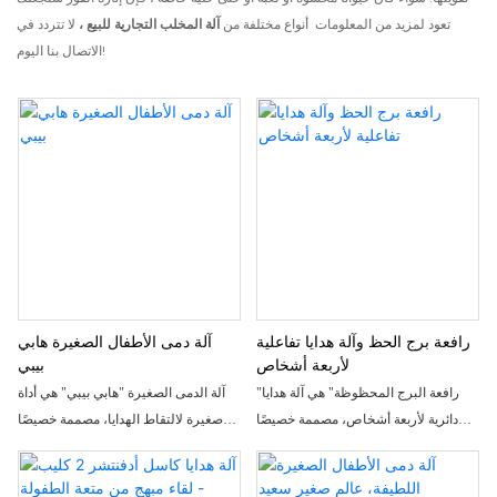
تعود لمزيد من المعلومات أنواع مختلفة من
آلة المخلب التجارية للبيع ،
لا تتردد في
الاتصال بنا اليوم!
رافعة برج الحظ وآلة هدايا تفاعلية
آلة دمى الأطفال الصغيرة هابي
لأربعة أشخاص
بيبي
"رافعة البرج المحظوظة" هي آلة هدايا
آلة الدمى الصغيرة "هابي بيبي" هي أداة
دائرية لأربعة أشخاص، مصممة خصيصًا
صغيرة لالتقاط الهدايا، مصممة خصيصًا
لصالات ألعاب الفيديو ومدن الملاهي
للأطفال الصغار ولجلسات اللعب بين
العائلية. تتميز بتصميمها الذي يجسد رافعة
الآباء والأبناء. تتميز بتصميم أنيق باللونين