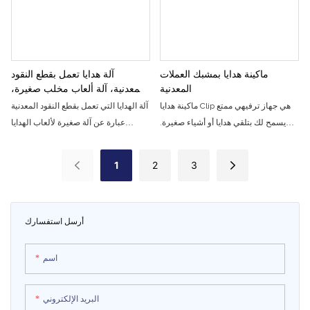
ماكينة هدايا بمشبك العملات
آلة هدايا تعمل بقطع النقود
المعدنية
المعدنية، آلة ألعاب مخلب صغيرة،
ممر للأطفال، آلة دمية بمشبك
ماكينة هدايا Clip هي جهاز ترفيهي ممتع
آلة الهدايا التي تعمل بقطع النقود المعدنية
بلاستيكي
يسمح لك بتلقي هدايا أو أشياء صغيرة.
عبارة عن آلة صغيرة لألعاب الهدايا
وهي منطقة جذب شهيرة للأروقة
مصممة خصيصًا لترفيه الأطفال. يمكن
والمتنزهات ومراكز الألعاب، حيث يمكن
للاعبين تجربة اللعب للحصول على الهدايا
1
2
3
للاعبين اللعب والفوز بجوائز متنوعة
أرسل استفسارك
اسم
البريد الإلكتروني