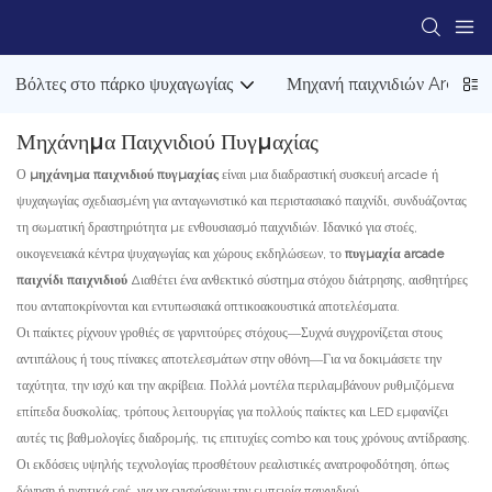
Βόλτες στο πάρκο ψυχαγωγίας
Μηχανή παιχνιδιών Arcade
Μηχάνημα Παιχνιδιού Πυγμαχίας
Ο
μηχάνημα παιχνιδιού πυγμαχίας
είναι μια διαδραστική συσκευή arcade ή
ψυχαγωγίας σχεδιασμένη για ανταγωνιστικό και περιστασιακό παιχνίδι, συνδυάζοντας
τη σωματική δραστηριότητα με ενθουσιασμό παιχνιδιών. Ιδανικό για στοές,
οικογενειακά κέντρα ψυχαγωγίας και χώρους εκδηλώσεων, το
πυγμαχία arcade
παιχνίδι παιχνιδιού
Διαθέτει ένα ανθεκτικό σύστημα στόχου διάτρησης, αισθητήρες
που ανταποκρίνονται και εντυπωσιακά οπτικοακουστικά αποτελέσματα.
Οι παίκτες ρίχνουν γροθιές σε γαρνιτούρες στόχους—Συχνά συγχρονίζεται στους
αντιπάλους ή τους πίνακες αποτελεσμάτων στην οθόνη—Για να δοκιμάσετε την
ταχύτητα, την ισχύ και την ακρίβεια. Πολλά μοντέλα περιλαμβάνουν ρυθμιζόμενα
επίπεδα δυσκολίας, τρόπους λειτουργίας για πολλούς παίκτες και LED εμφανίζει
αυτές τις βαθμολογίες διαδρομής, τις επιτυχίες combo και τους χρόνους αντίδρασης.
Οι εκδόσεις υψηλής τεχνολογίας προσθέτουν ρεαλιστικές ανατροφοδότηση, όπως
δόνηση ή ηχητικά εφέ, για να ενισχύσουν την εμπειρία παιχνιδιού.