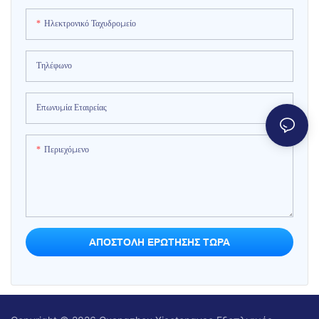
ηχητικών και φωτεινών εφέ, καθιστώντας
δημοφιλής και εντυπωσιακή συσκευή σε
Ηλεκτρονικό Ταχυδρομείο
την μια εντυπωσιακή και διασκεδαστική
αίθουσες βιντεοπαιχνιδιών και πάρκα
διαδραστική συσκευή σε βιντεοπαιχνίδια
ψυχαγωγίας. Σχεδιασμός εμφάνισης:
και πάρκα ψυχαγωγίας. Σχεδιασμός
Λαμβάνοντας την ηλεκτρική κιθάρα ως
Τηλέφωνο
εμφάνισης: Με το εντυπωσιακό κίτρινο
κύριο οπτικό στοιχείο, ενσωματώνοντας
και το μαύρο ως τον κύριο χρωματικό
ηχεία και πολύχρωμα φώτα,
Επωνυμία Εταιρείας
τόνο, σε συνδυασμό με εικόνες
δημιουργώντας μια μοντέρνα εμφάνιση
χαρακτήρων με θέμα την πυγμαχία και
με θέμα τη μουσική με έντονο οπτικό
Περιεχόμενο
εντυπωσιακά λογότυπα, το μοναδικό και
αντίκτυπο, προσελκύοντας γρήγορα την
εντυπωσιακό σχήμα τραβάει αμέσως την
προσοχή των παικτών. Χαρακτηριστικά
προσοχή των παικτών. Εμπειρία
παιχνιδιού: Οι παίκτες μπορούν να
παιχνιδιού: Πολλαπλά σετ στόχων
χρησιμοποιήσουν λειτουργίες κρούσης
πυγμαχίας είναι διατεταγμένα με τάξη
για να συγχρονίσουν τα δεδομένα
και το ενσωματωμένο σύστημα
δύναμης και την ανατροφοδότηση του
ΑΠΟΣΤΟΛΉ ΕΡΏΤΗΣΗΣ ΤΏΡΑ
ανίχνευσης αναγνωρίζει με ακρίβεια τη
ρυθμού μουσικής στη συσκευή,
δύναμη και την ταχύτητα χτυπήματος. Οι
συνδυάζοντας ψυχαγωγία και
παίκτες προκαλούν επίπεδα χτυπώντας
ανταγωνισμό. Μπορεί να παιχτεί μόνος
γρήγορα και συνδ
του ή από π