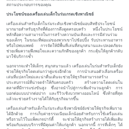
สถานประกอบการของคุณ
ประโยชน์ของเครื่องเล่นเด็กในร่มเกรดเชิงพาณิชย์
เครื่องเล่นสำหรับเด็กในร่มระดับเชิงพาณิชย์มอบสิทธิประโยชน์
มากมายสำหรับธุรกิจที่ต้องการดึงดูดครอบครัว หนึ่งในประโยชน์
หลักคือความสามารถในการสร้างความบันเทิงและการมีส่วนร่วม
ของเด็กๆ ในขณะที่พ่อแม่ของพวกเขาไปช้อปปิ้ง รับประทานอาหาร
หรือไปพบแพทย์ การจัดให้มีพื้นที่เล่นที่สนุกสนานและปลอดภัยจะ
ช่วยเพิ่มความพึงพอใจและความภักดีของลูกค้า กระตุ้นให้ลูกค้ากลับ
มาใช้บริการซ้ำ
นอกจากจะทำให้เด็กๆ สนุกสนานแล้ว เครื่องเล่นในร่มสำหรับเด็กยัง
ช่วยให้ธุรกิจโดดเด่นกว่าคู่แข่งอีกด้วย การนำเสนอตัวเลือกเครื่อง
เล่นที่แปลกใหม่และน่าตื่นเต้นจะช่วยให้ธุรกิจสามารถสร้าง
ประสบการณ์ที่น่าจดจำให้กับครอบครัว สร้างความโดดเด่นใน
ตลาดที่มีการแข่งขันสูง ซึ่งอาจนำไปสู่การเพิ่มจำนวนลูกค้า การ
บอกต่อแบบปากต่อปาก และรีวิวเชิงบวกทางออนไลน์ ซึ่งท้ายที่สุด
แล้วจะช่วยสร้างรายได้ให้กับธุรกิจมากขึ้น
เครื่องเล่นสำหรับเด็กในร่มระดับเชิงพาณิชย์ยังช่วยให้ธุรกิจเพิ่มราย
ได้อีกด้วย การเก็บค่าธรรมเนียมเล็กน้อยสำหรับการใช้เครื่องเล่น
หรือรวมไว้ในแพ็คเกจปาร์ตี้ จะช่วยให้ธุรกิจสร้างรายได้เพิ่มเติม
พร้อมกับมอบบริการที่มีคุณค่าให้แก่ลูกค้า นอกจากนี้ การที่เด็กๆ ได้