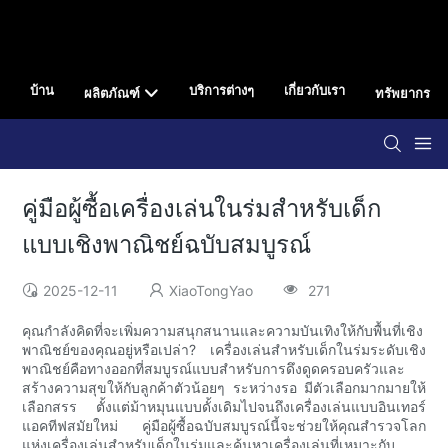
บ้าน
บริการต่างๆ
เกี่ยวกับเรา
ผลิตภัณฑ์
ทรัพยากร
คู่มือผู้ซื้อเครื่องเล่นในร่มสำหรับเด็ก
แบบเชิงพาณิชย์ฉบับสมบูรณ์
2025-12-11
XiaoTongYao
271
คุณกำลังคิดที่จะเพิ่มความสนุกสนานและความบันเทิงให้กับพื้นที่เชิง
พาณิชย์ของคุณอยู่หรือเปล่า? เครื่องเล่นสำหรับเด็กในร่มระดับเชิง
พาณิชย์คือทางออกที่สมบูรณ์แบบสำหรับการดึงดูดครอบครัวและ
สร้างความสุขให้กับลูกค้าตัวน้อยๆ ระหว่างรอ มีตัวเลือกมากมายให้
เลือกสรร ตั้งแต่ม้าหมุนแบบดั้งเดิมไปจนถึงเครื่องเล่นแบบอินเทอร์
แอคทีฟสมัยใหม่ คู่มือผู้ซื้อฉบับสมบูรณ์นี้จะช่วยให้คุณสำรวจโลก
แห่งเครื่องเล่นสำหรับเด็กในร่มและค้นหาเครื่องเล่นที่เหมาะกับ