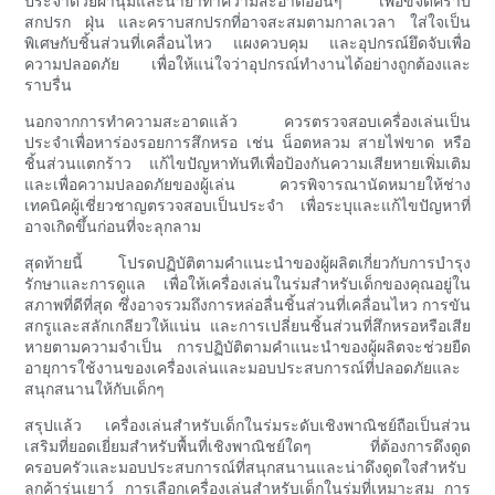
ประจำด้วยผ้านุ่มและน้ำยาทำความสะอาดอ่อนๆ เพื่อขจัดคราบ
สกปรก ฝุ่น และคราบสกปรกที่อาจสะสมตามกาลเวลา ใส่ใจเป็น
พิเศษกับชิ้นส่วนที่เคลื่อนไหว แผงควบคุม และอุปกรณ์ยึดจับเพื่อ
ความปลอดภัย เพื่อให้แน่ใจว่าอุปกรณ์ทำงานได้อย่างถูกต้องและ
ราบรื่น
นอกจากการทำความสะอาดแล้ว ควรตรวจสอบเครื่องเล่นเป็น
ประจำเพื่อหาร่องรอยการสึกหรอ เช่น น็อตหลวม สายไฟขาด หรือ
ชิ้นส่วนแตกร้าว แก้ไขปัญหาทันทีเพื่อป้องกันความเสียหายเพิ่มเติม
และเพื่อความปลอดภัยของผู้เล่น ควรพิจารณานัดหมายให้ช่าง
เทคนิคผู้เชี่ยวชาญตรวจสอบเป็นประจำ เพื่อระบุและแก้ไขปัญหาที่
อาจเกิดขึ้นก่อนที่จะลุกลาม
สุดท้ายนี้ โปรดปฏิบัติตามคำแนะนำของผู้ผลิตเกี่ยวกับการบำรุง
รักษาและการดูแล เพื่อให้เครื่องเล่นในร่มสำหรับเด็กของคุณอยู่ใน
สภาพที่ดีที่สุด ซึ่งอาจรวมถึงการหล่อลื่นชิ้นส่วนที่เคลื่อนไหว การขัน
สกรูและสลักเกลียวให้แน่น และการเปลี่ยนชิ้นส่วนที่สึกหรอหรือเสีย
หายตามความจำเป็น การปฏิบัติตามคำแนะนำของผู้ผลิตจะช่วยยืด
อายุการใช้งานของเครื่องเล่นและมอบประสบการณ์ที่ปลอดภัยและ
สนุกสนานให้กับเด็กๆ
สรุปแล้ว เครื่องเล่นสำหรับเด็กในร่มระดับเชิงพาณิชย์ถือเป็นส่วน
เสริมที่ยอดเยี่ยมสำหรับพื้นที่เชิงพาณิชย์ใดๆ ที่ต้องการดึงดูด
ครอบครัวและมอบประสบการณ์ที่สนุกสนานและน่าดึงดูดใจสำหรับ
ลูกค้ารุ่นเยาว์ การเลือกเครื่องเล่นสำหรับเด็กในร่มที่เหมาะสม การ