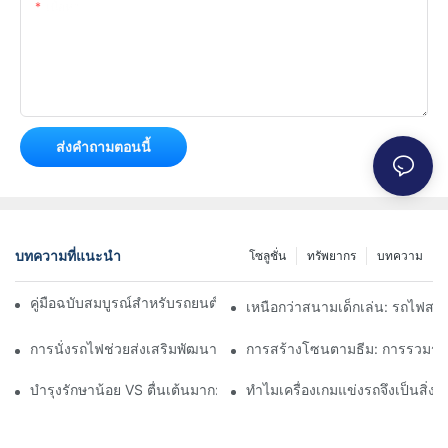
เนื้อหา
ส่งคำถามตอนนี้
บทความที่แนะนำ
โซลูชั่น
ทรัพยากร
บทความ
คู่มือฉบับสมบูรณ์สำหรับรถยนต์กันชนหมุน 360 องศาสำหรับเด็ก
เหนือกว่าสนามเด็กเล่น: รถไฟสวนส
การนั่งรถไฟช่วยส่งเสริมพัฒนาการเด็กได้อย่างไร
การสร้างโซนตามธีม: การรวมรถไ
บำรุงรักษาน้อย VS ตื่นเต้นมาก: เลือกรถโกคาร์ทไฟฟ้าสำหรับธุรกิจข
ทำไมเครื่องเกมแข่งรถจึงเป็นสิ่ง