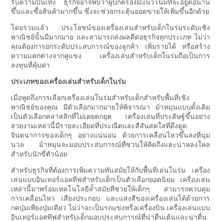
รับความบันเทิง ธุรกิจอาจพบว่าผู้ปกครองมีแนวโน้มที่จะอยู่ต่อนาน
ขึ้นและซื้อสินค้ามากขึ้น ซึ่งจะช่วยกระตุ้นยอดขายให้เพิ่มขึ้นอีกด้วย
โดยรวมแล้ว ประโยชน์ของเครื่องเล่นสำหรับเด็กในร่มระดับเชิง
พาณิชย์นั้นมีมากมาย และสามารถส่งผลดีต่อธุรกิจทุกประเภท ไม่ว่า
คุณต้องการยกระดับประสบการณ์ของลูกค้า เพิ่มรายได้ หรือสร้าง
ความแตกต่างจากคู่แข่ง เครื่องเล่นสำหรับเด็กในร่มถือเป็นการ
ลงทุนที่คุ้มค่า
ประเภทของเครื่องเล่นสำหรับเด็กในร่ม
เมื่อพูดถึงการเลือกเครื่องเล่นในร่มสำหรับเด็กสำหรับพื้นที่เชิง
พาณิชย์ของคุณ มีตัวเลือกมากมายให้พิจารณา ม้าหมุนแบบดั้งเดิม
เป็นตัวเลือกคลาสสิกที่ไม่เคยตกยุค เครื่องเล่นที่ประดิษฐ์ขึ้นอย่าง
สวยงามเหล่านี้มีรายละเอียดที่ประณีตและสีสันสดใสที่ดึงดูด
จินตนาการของเด็กๆ อย่างแน่นอน ด้วยการเคลื่อนไหวขึ้นลงที่นุ่ม
นวล ม้าหมุนจะมอบประสบการณ์ที่ชวนให้คิดถึงและน่าหลงใหล
สำหรับนักขี่ตัวน้อย
สำหรับธุรกิจที่ต้องการเพิ่มความทันสมัยให้กับพื้นที่เล่นในร่ม เครื่อง
เล่นแบบอินเทอร์แอคทีฟสำหรับเด็กเป็นตัวเลือกยอดนิยม เครื่องเล่น
เหล่านี้มาพร้อมเทคโนโลยีล้ำสมัยที่ช่วยให้เด็กๆ สามารถควบคุม
การเคลื่อนไหว เสียงประกอบ และแสงสีของเครื่องเล่นได้ด้วยการ
กดปุ่มเพียงปุ่มเดียว ไม่ว่าจะเป็นรถแข่งหรือเครื่องบิน เครื่องเล่นแบบ
อินเทอร์แอคทีฟสำหรับเด็กมอบประสบการณ์ที่น่าตื่นเต้นและน่าตื่น