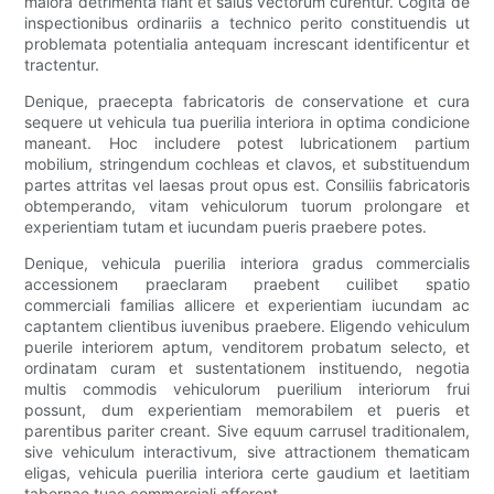
maiora detrimenta fiant et salus vectorum curentur. Cogita de
inspectionibus ordinariis a technico perito constituendis ut
problemata potentialia antequam increscant identificentur et
tractentur.
Denique, praecepta fabricatoris de conservatione et cura
sequere ut vehicula tua puerilia interiora in optima condicione
maneant. Hoc includere potest lubricationem partium
mobilium, stringendum cochleas et clavos, et substituendum
partes attritas vel laesas prout opus est. Consiliis fabricatoris
obtemperando, vitam vehiculorum tuorum prolongare et
experientiam tutam et iucundam pueris praebere potes.
Denique, vehicula puerilia interiora gradus commercialis
accessionem praeclaram praebent cuilibet spatio
commerciali familias allicere et experientiam iucundam ac
captantem clientibus iuvenibus praebere. Eligendo vehiculum
puerile interiorem aptum, venditorem probatum selecto, et
ordinatam curam et sustentationem instituendo, negotia
multis commodis vehiculorum puerilium interiorum frui
possunt, dum experientiam memorabilem et pueris et
parentibus pariter creant. Sive equum carrusel traditionalem,
sive vehiculum interactivum, sive attractionem thematicam
eligas, vehicula puerilia interiora certe gaudium et laetitiam
tabernae tuae commerciali afferent.