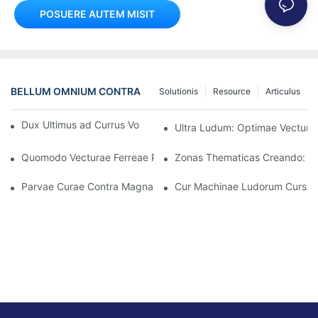
POSUERE AUTEM MISIT
BELLUM OMNIUM CONTRA
Solutionis
Resource
Articulus
Dux Ultimus ad Currus Volubiles 360 Graduum Pueris
Ultra Ludum: Optimae Vecturae 
Quomodo Vecturae Ferreae Puerorum Incrementum Infantium P
Zonas Thematicas Creando: V
Parvae Curae Contra Magnam Excitationem: Eligendo Currus Ele
Cur Machinae Ludorum Cursuum 