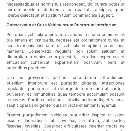
necessitatibus et normis tuis respondeat, tibi curare potes ut
currum puerilem interiorem altae qualitatis accipias, quod
liberos delectabit et spatium tuum commerciale augebit.
Conservatio et Cura Vehiculorum Puerorum Interiorum
Postquam vehicula puerilia intra aedes in spatio commerciali
tuo emeris et institueris, necesse est ordinationem curae et
conservationis instituere ut vehicula in optima condicione
maneant. Conservatio regularis non solum salutem et
diuturnitatem vehiculorum praestat, sed etiam aspectum et
efficaciam conservat, experientiam positivam liberis et
parentibus praebens.
Una ex gravissimis partibus curandarum attractionum
puerilium interiorum est purgatio diligens. Attractiones
regulariter panno molli et detergente leni munda ut sordes,
pulverem, et immunditias quae tempore accumulari possunt
removeas. Partibus mobilibus, tabulis moderandis, et vincula
salutis operari diligenter cura ut recte et leniter fungantur.
Praeter purgationem, vehicula regulariter inspice ut signa
usus et lacerationis, ut clavi laxi, fila attrita, aut partes
fissurae, invenias. Quaelibet difficultates celeriter tracta ne