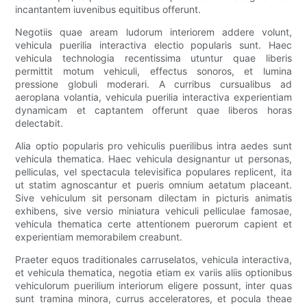
incantantem iuvenibus equitibus offerunt.
Negotiis quae aream ludorum interiorem addere volunt,
vehicula puerilia interactiva electio popularis sunt. Haec
vehicula technologia recentissima utuntur quae liberis
permittit motum vehiculi, effectus sonoros, et lumina
pressione globuli moderari. A curribus cursualibus ad
aeroplana volantia, vehicula puerilia interactiva experientiam
dynamicam et captantem offerunt quae liberos horas
delectabit.
Alia optio popularis pro vehiculis puerilibus intra aedes sunt
vehicula thematica. Haec vehicula designantur ut personas,
pelliculas, vel spectacula televisifica populares replicent, ita
ut statim agnoscantur et pueris omnium aetatum placeant.
Sive vehiculum sit personam dilectam in picturis animatis
exhibens, sive versio miniatura vehiculi pelliculae famosae,
vehicula thematica certe attentionem puerorum capient et
experientiam memorabilem creabunt.
Praeter equos traditionales carruselatos, vehicula interactiva,
et vehicula thematica, negotia etiam ex variis aliis optionibus
vehiculorum puerilium interiorum eligere possunt, inter quas
sunt tramina minora, currus acceleratores, et pocula theae