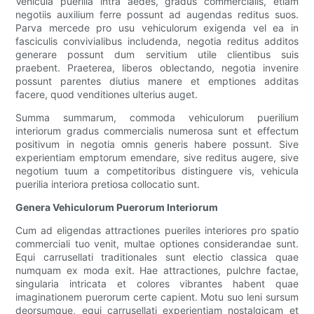
Vehicula puerilia intra aedes, gradus commercialis, etiam
negotiis auxilium ferre possunt ad augendas reditus suos.
Parva mercede pro usu vehiculorum exigenda vel ea in
fasciculis convivialibus includenda, negotia reditus additos
generare possunt dum servitium utile clientibus suis
praebent. Praeterea, liberos oblectando, negotia invenire
possunt parentes diutius manere et emptiones additas
facere, quod venditiones ulterius auget.
Summa summarum, commoda vehiculorum puerilium
interiorum gradus commercialis numerosa sunt et effectum
positivum in negotia omnis generis habere possunt. Sive
experientiam emptorum emendare, sive reditus augere, sive
negotium tuum a competitoribus distinguere vis, vehicula
puerilia interiora pretiosa collocatio sunt.
Genera Vehiculorum Puerorum Interiorum
Cum ad eligendas attractiones pueriles interiores pro spatio
commerciali tuo venit, multae optiones considerandae sunt.
Equi carrusellati traditionales sunt electio classica quae
numquam ex moda exit. Hae attractiones, pulchre factae,
singularia intricata et colores vibrantes habent quae
imaginationem puerorum certe capient. Motu suo leni sursum
deorsumque, equi carrusellati experientiam nostalgicam et