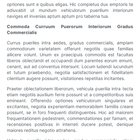
optiones sunt e quibus eligas. Hic completus dux emptoris te
adiuvabit ut mundum vehiculorum puerilium interiorum
naviges et invenias aptum aptum pro taberna tua.
Commoda Curruum Puerorum Interiorum Gradus
Commercialis
Currus pueriles intra aedes, gradus commercialis, amplam
commodorum varietatem offerunt negotiis quae familias
allicere volunt. Unum ex praecipuis commodis est facultas
liberos oblectandi et occupandi dum parentes eorum emunt,
cenant, aut ad conventus intersunt. Locum ludendi iucundum
et tutum praebendo, negotia satisfactionem et fidelitatem
clientium augere possunt, visitationes repetitas incitantes.
Praeter oblectationem liberorum, vehicula puerilia intra tecta
etiam negotiis auxilium ferre possunt ut a competitoribus suis
emineant. Offerendo optiones vehiculorum singulares et
excitantes, negotia experientiam memorabilem familiis creare
possunt, se in foro frequenti distinguentes. Hoc ad maiorem
frequentationem pedestrem, commendationes per famam, et
recensiones positivas in interreti ducere potest, denique
maiores reditus negotio attrahens.