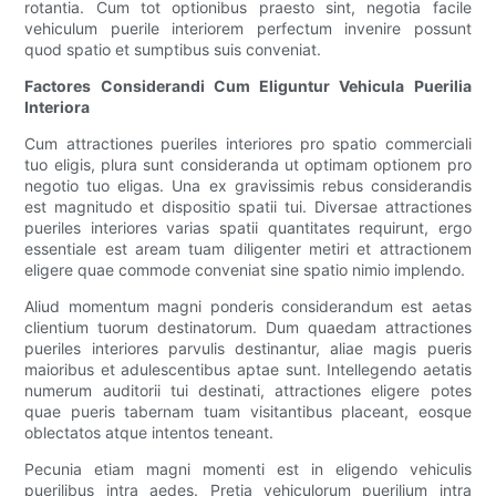
rotantia. Cum tot optionibus praesto sint, negotia facile
vehiculum puerile interiorem perfectum invenire possunt
quod spatio et sumptibus suis conveniat.
Factores Considerandi Cum Eliguntur Vehicula Puerilia
Interiora
Cum attractiones pueriles interiores pro spatio commerciali
tuo eligis, plura sunt consideranda ut optimam optionem pro
negotio tuo eligas. Una ex gravissimis rebus considerandis
est magnitudo et dispositio spatii tui. Diversae attractiones
pueriles interiores varias spatii quantitates requirunt, ergo
essentiale est aream tuam diligenter metiri et attractionem
eligere quae commode conveniat sine spatio nimio implendo.
Aliud momentum magni ponderis considerandum est aetas
clientium tuorum destinatorum. Dum quaedam attractiones
pueriles interiores parvulis destinantur, aliae magis pueris
maioribus et adulescentibus aptae sunt. Intellegendo aetatis
numerum auditorii tui destinati, attractiones eligere potes
quae pueris tabernam tuam visitantibus placeant, eosque
oblectatos atque intentos teneant.
Pecunia etiam magni momenti est in eligendo vehiculis
puerilibus intra aedes. Pretia vehiculorum puerilium intra