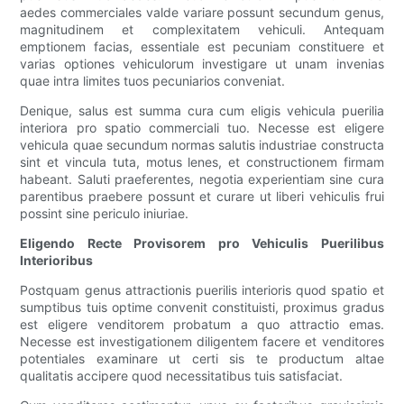
aedes commerciales valde variare possunt secundum genus,
magnitudinem et complexitatem vehiculi. Antequam
emptionem facias, essentiale est pecuniam constituere et
varias optiones vehiculorum investigare ut unam invenias
quae intra limites tuos pecuniarios conveniat.
Denique, salus est summa cura cum eligis vehicula puerilia
interiora pro spatio commerciali tuo. Necesse est eligere
vehicula quae secundum normas salutis industriae constructa
sint et vincula tuta, motus lenes, et constructionem firmam
habeant. Saluti praeferentes, negotia experientiam sine cura
parentibus praebere possunt et curare ut liberi vehiculis frui
possint sine periculo iniuriae.
Eligendo Recte Provisorem pro Vehiculis Puerilibus
Interioribus
Postquam genus attractionis puerilis interioris quod spatio et
sumptibus tuis optime convenit constituisti, proximus gradus
est eligere venditorem probatum a quo attractio emas.
Necesse est investigationem diligentem facere et venditores
potentiales examinare ut certi sis te productum altae
qualitatis accipere quod necessitatibus tuis satisfaciat.