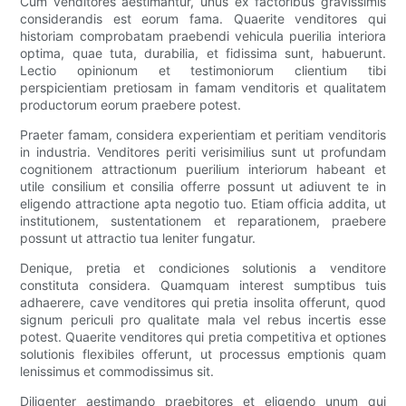
Cum venditores aestimantur, unus ex factoribus gravissimis
considerandis est eorum fama. Quaerite venditores qui
historiam comprobatam praebendi vehicula puerilia interiora
optima, quae tuta, durabilia, et fidissima sunt, habuerunt.
Lectio opinionum et testimoniorum clientium tibi
perspicientiam pretiosam in famam venditoris et qualitatem
productorum eorum praebere potest.
Praeter famam, considera experientiam et peritiam venditoris
in industria. Venditores periti verisimilius sunt ut profundam
cognitionem attractionum puerilium interiorum habeant et
utile consilium et consilia offerre possunt ut adiuvent te in
eligendo attractione apta negotio tuo. Etiam officia addita, ut
institutionem, sustentationem et reparationem, praebere
possunt ut attractio tua leniter fungatur.
Denique, pretia et condiciones solutionis a venditore
constituta considera. Quamquam interest sumptibus tuis
adhaerere, cave venditores qui pretia insolita offerunt, quod
signum periculi pro qualitate mala vel rebus incertis esse
potest. Quaerite venditores qui pretia competitiva et optiones
solutionis flexibiles offerunt, ut processus emptionis quam
lenissimus et commodissimus sit.
Diligenter aestimando praebitores et eligendo unum qui