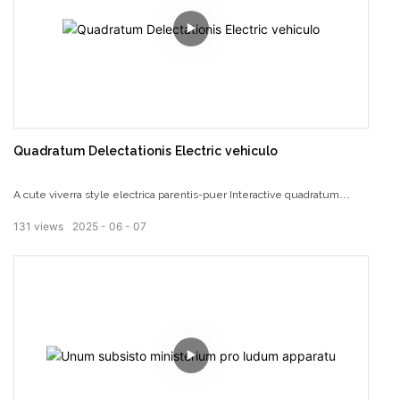
Quadratum Delectationis Electric vehiculo
A cute viverra style electrica parentis-puer Interactive quadratum
currus plenus de partitus fun, cum bellus animalis figuras et clara
131
views
2025
06
07
Candy colorum, partum a calidum et laeti parentis-puer ludere
experientia.