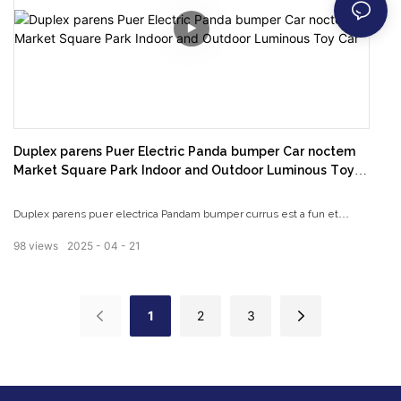
Duplex parens Puer Electric Panda bumper Car noctem
Market Square Park Indoor and Outdoor Luminous Toy
Car
Duplex parens puer electrica Pandam bumper currus est a fun et
iuvenale ludibrio currus quod potest fruendum ab utroque filios et
98
views
2025
04
21
parentes. Cum suo luminosum consilio, quod est perfecta pro utroque
umbraticis et velit usus, faciens illud excitando praeter nocte foro,
quadratum parcum, aut ludere area.
1
2
3