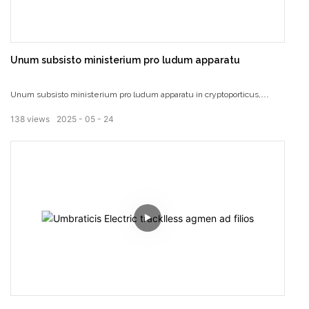
Unum subsisto ministerium pro ludum apparatu
Unum subsisto ministerium pro ludum apparatu in cryptoporticus,
directum venditio a fabrica ad fontem, cum non intermediaries ad
138
views
2025
05
24
primam manum fontibus