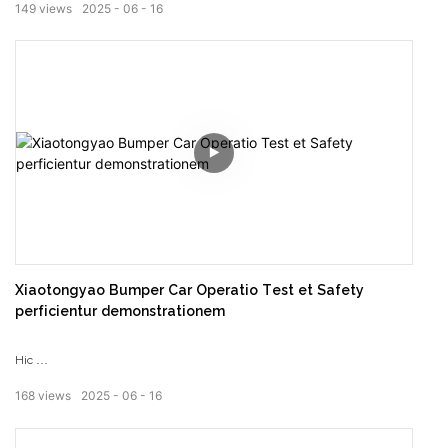
149
views
2025
06
16
ludo
Xiaotongyao Bumper Car Operatio Test et Safety
perficientur demonstrationem
Hic
168
views
2025
06
16
Liberi scriptor bumper cars