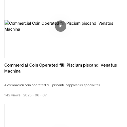
Fun plena fun, cum clara et cute apparentiis ut statim capture natorum
corda, permittens eos ad unleash eorum vitale in laeti collisionibus! In
quadratum Entertainment currus est fons gaudium pro tota familia.
Utrum adultis et liberi possunt expellam gratis in quadrato, Sententia
gentle tactus vento et passione celeritatis. Hic omnis ascenditis in
eadem car et omnis laetitia procurator sunt pretiosi momenta parentis-
puer commercium, permittens familia affectio ad jugiter calefacere in
risus et gaudium, partum memorias pro vobis et puer!
Commercial Coin Operated filii Piscium piscandi Venatus
Machina
A commercii coin operated filii piscantur apparatus specialiter
disposuerat liberos cum fugatur et interesting testa et novo unicum
142
views
2025
06
07
ludo