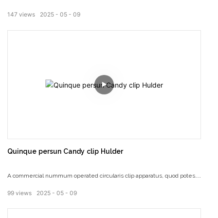
Delectationis Trains! Explorare tumultu ludos utriusque et adultis
147
views
2025
05
09
participare. Iungere nos et explorandum cur haec attractiones sunt
perfecta choice pro Entertainment, providing memoriam experientia et
sine fine fun! Non deesset eam, ut tollat ​​nunc!
Quinque persun Candy clip Hulder
A commercial nummum operated circularis clip apparatus, quod potest
esse per plures homines, idoneam ad hospitii venues ut video ludum
99
views
2025
05
09
Arcades et pedestrem plateis.