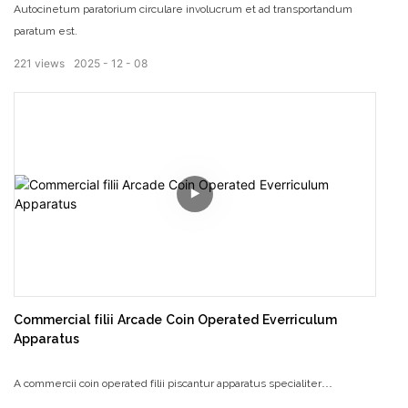
Autocinetum paratorium circulare involucrum et ad transportandum
paratum est.
221
views
2025
12
08
Commercial filii Arcade Coin Operated Everriculum
Apparatus
A commercii coin operated filii piscantur apparatus specialiter
disposuerat liberos cum fugatur et interesting testa et novo unicum