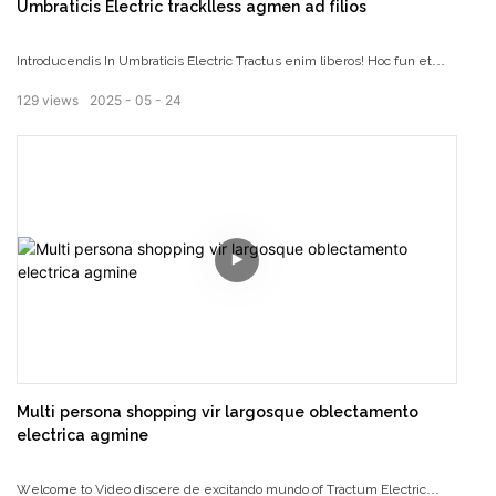
Umbraticis Electric tracklless agmen ad filios
Introducendis In Umbraticis Electric Tractus enim liberos! Hoc fun et
excitando agmine est perfectus in umbraticis ludunt areas, natalis
129
views
2025
05
24
partibus et familia certe. Cum lustae design, fugatur luminaria, et lenis
ride, hoc agmine est certus ut impress haedos omnium saeculorum.
Upgrade vestri filii scriptor Playtime cum hoc prodigiosus trackless
agmine hodie!
Multi persona shopping vir largosque oblectamento
electrica agmine
Welcome to Video discere de excitando mundo of Tractum Electric