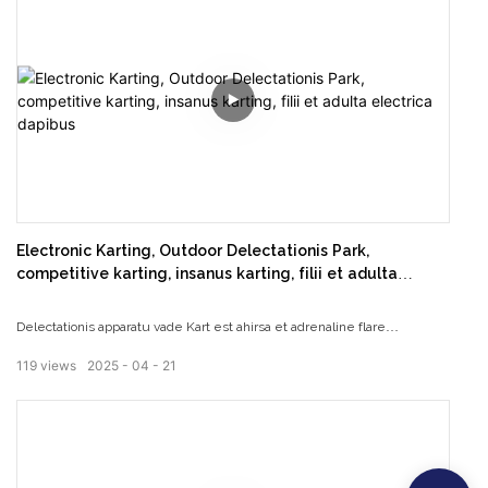
Electronic Karting, Outdoor Delectationis Park,
competitive karting, insanus karting, filii et adulta
electrica dapibus
Delectationis apparatu vade Kart est ahirsa et adrenaline flare
experientia, quae permittit ascensores currere ad altum celeritates in
119
views
2025
04
21
semita. Cum penicullus consilio potens engine hoc vado kart providet
excitando et fun actum pro pueris et adultis.