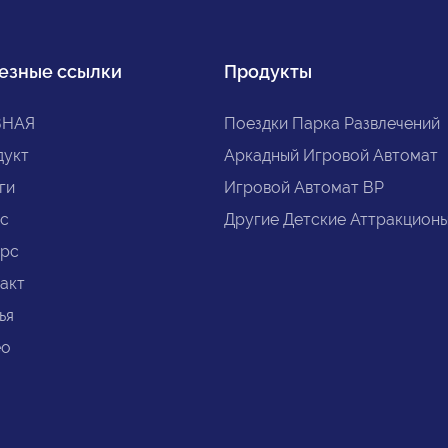
езные ссылки
Продукты
ВНАЯ
Поездки Парка Развлечений
дукт
Аркадный Игровой Автомат
ги
Игровой Автомат ВР
с
Другие Детские Аттракцион
урс
акт
ья
ео