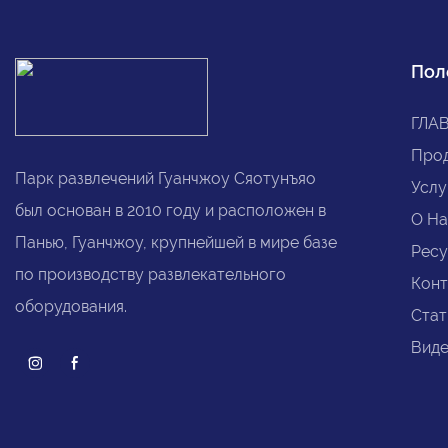
Пол
ГЛА
Про
Парк развлечений Гуанчжоу Сяотунъяо
Услу
был основан в 2010 году и расположен в
О На
Панью, Гуанчжоу, крупнейшей в мире базе
Рес
по производству развлекательного
Конт
оборудования.
Стат
Вид