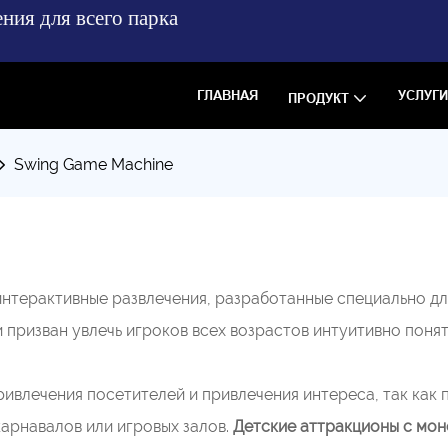
ния для всего парка
ГЛАВНАЯ
УСЛУГИ
ПРОДУКТ
Swing Game Machine
нтерактивные развлечения, разработанные специально для
и призван увлечь игроков всех возрастов интуитивно пон
ривлечения посетителей и привлечения интереса, так ка
карнавалов или игровых залов.
Детские аттракционы с мо