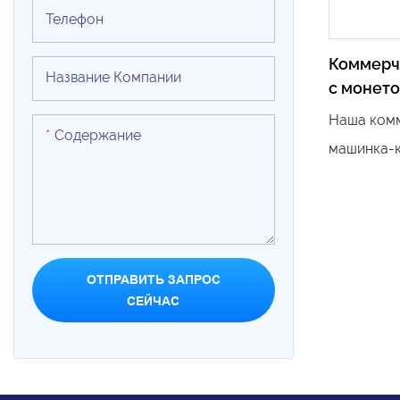
Телефон
Коммерч
Название Компании
с монет
музыкал
Наша комм
Содержание
машинка-к
монетопри
захватыва
машина, н
понравитс
ОТПРАВИТЬ ЗАПРОС
качели от
СЕЙЧАС
веселой м
функциями
наслаждат