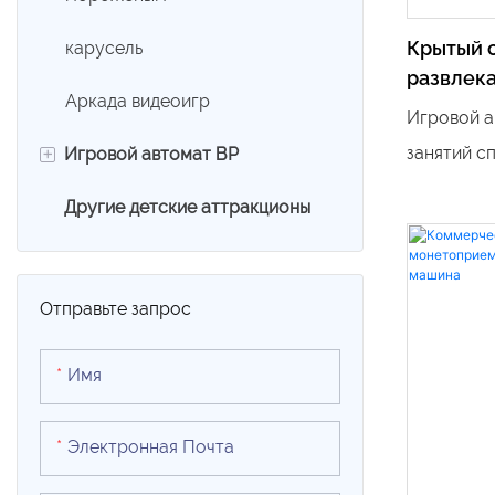
центрах и
Крытый 
карусель
счастливы
развлек
одним щел
Аркада видеоигр
автомат
Игровой а
заводска
+
занятий с
Игровой автомат ВР
игровой 
помещении
Star Oce
Другие детские аттракционы
VR-яйцевое кресло
по заводс
автомат-к
9Д ВР Симулятор
предостав
Отправьте запрос
интеракти
Океаничес
Имя
движение
Электронная Почта