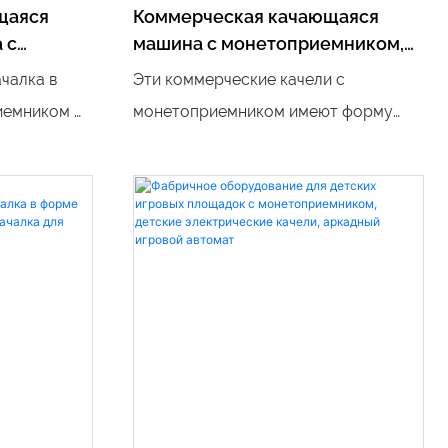
щаяся
Коммерческая качающаяся
 с
машина с монетоприемником,
качающаяся машина в форме
чалка в
Эти коммерческие качели с
самолета
иемником —
монетоприемником имеют форму
ная поездка
самолета и доставляют детям часы
алистичному
веселья в парках или на игровых
риемнику
площадках. Благодаря уникальному
т отличным
дизайну и интерактивным игровым
арку
функциям он обязательно понравится
ательному
детям всех возрастов.