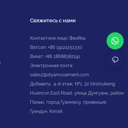
увлекательный интерактивный опыт,
позволяя им провести незабываемое
время в игровом центре.
Свяжитесь с нами
Контактное лицо: ФанЯнь
Ватсап: +86 19124151330
Вичат: +86 18688382191
ы
Электронная почта:
sales2@xtyamusement.com
Добавить: 4-й этаж, №1. 32 Xinshuikeng
Huancun East Road, улица Дунгуань, район
Панью, город Гуанчжоу, провинция
Гуандун, Китай,