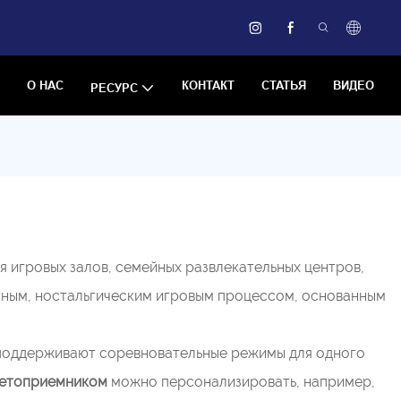
О НАС
КОНТАКТ
СТАТЬЯ
ВИДЕО
РЕСУРС
 игровых залов, семейных развлекательных центров,
ятным, ностальгическим игровым процессом, основанным
к поддерживают соревновательные режимы для одного
нетоприемником
можно персонализировать, например,