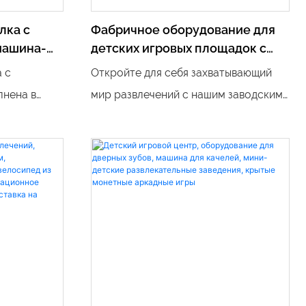
лка с
Фабричное оборудование для
машина-
детских игровых площадок с
ицейской
монетоприемником, детские
 с
Откройте для себя захватывающий
лка для
электрические качели,
нена в
мир развлечений с нашим заводским
аркадный игровой автомат
ны, что
оборудованием для детских игровых
м элемент
площадок с монетоприемником,
 для
электрическими качелями и
рактивными
игровыми автоматами. Эти продукты
качивающим
идеально подходят для создания
е
веселых моментов для детей всех
для детей.
возрастов и гарантированно подарят
часы волнения и смеха.