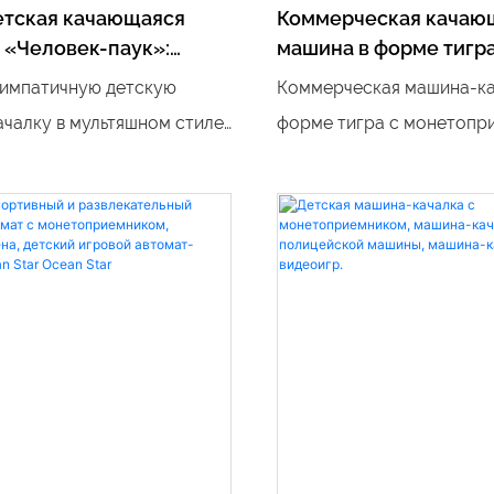
етская качающаяся
Коммерческая качаю
 «Человек-паук»:
машина в форме тигра
вый и весёлый новый
монетоприемником
импатичную детскую
Коммерческая машина-ка
ачалку в мультяшном стиле,
форме тигра с монетопр
ённую популярным
это веселая и интерактив
м Marvel Человеком-
для детей. Благодаря ре
ркая красно-синяя цветовая
дизайну тигра и монетоп
кое изображение Человека-
эта машина-качели стане
очетании с мягким
дополнением к любому п
м и забавными звуковыми
развлечений или развлек
и создают захватывающую
центру.
вную сцену для детей. Эта
танет привлекательным
ием для детей в торговых