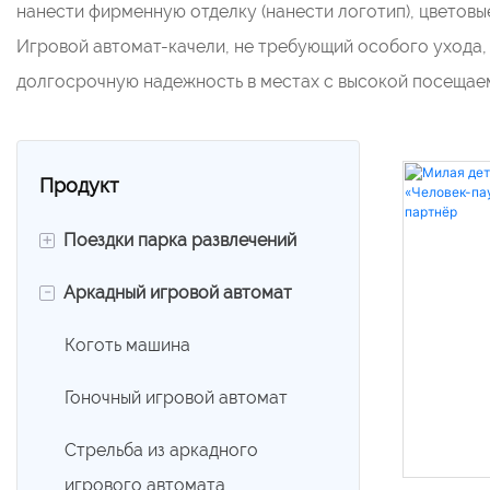
нанести фирменную отделку (нанести логотип), цветовы
Игровой автомат-качели, не требующий особого ухода,
долгосрочную надежность в местах с высокой посещае
Продукт
+
Поездки парка развлечений
-
Аркадный игровой автомат
360 Катящийся Автомобиль
Бампер автомобиля
Коготь машина
Картинговый автомобиль
Гоночный игровой автомат
Развлекательный поезд
Стрельба из аркадного
игрового автомата