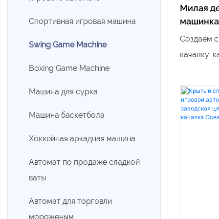
Детские аттракционы
Милая д
машинка
Спортивная игровая машина
Карусель
счастли
Создаём с
Swing Game Machine
партнёр
Электрический
качалку-к
развлекательный автомобиль
Boxing Game Machine
вдохновл
персонаже
Качающаяся машина
Машина для сурка
пауком. Я
Машина баскетбола
гамма, яр
паука в с
Хоккейная аркадная машина
освещение
Автомат по продаже сладкой
эффектам
ваты
интеракти
игрушка с
Автомат для торговли
развлечен
мороженым