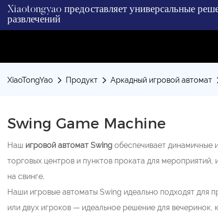
Xiaotongyao предоставляет универсальные реше
развлечений
XiaoTongYao
Продукт
Аркадный игровой автомат
Swing Game Machine
Наш
игровой автомат Swing
обеспечивает динамичные и
торговых центров и пунктов проката для мероприятий, 
на свинге.
Наши игровые автоматы Swing идеально подходят для п
или двух игроков — идеальное решение для вечеринок, 