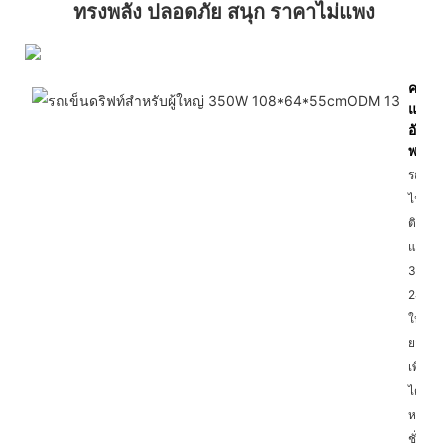
ทรงพลัง ปลอดภัย สนุก ราคาไม่แพง
ความจ
แบตเตอ
อันทร
พลัง
รถโกคา
ไฟฟ้าคัน
ติดตั้ง
แบตเตอร
350 วัต
24 แอม
ให้พลัง
ยาวนา
เพื่อให้
ได้นาน
หลาย
ชั่วโมง