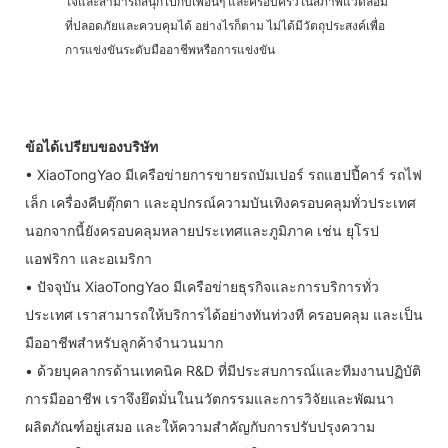
ใจและสามารถสนุกไปกับเพื่อนๆ และครอบครัวในสภาพแวดล้อม
ที่ปลอดภัยและควบคุมได้ อย่างไรก็ตาม ไม่ได้มีวัตถุประสงค์เพื่อ
การแข่งขันระดับมืออาชีพหรือการแข่งขัน
ข้อได้เปรียบของบริษัท
• XiaoTongYao มีเครือข่ายการขายรถบัมเปอร์ รถแฮปปี้คาร์ รถไฟ
เล็ก เครื่องคีบตุ๊กตา และอุปกรณ์ความบันเทิงครอบคลุมทั่วประเทศ
นอกจากนี้ยังครอบคลุมหลายประเทศและภูมิภาค เช่น ยุโรป
แอฟริกา และอเมริกา
• ปัจจุบัน XiaoTongYao มีเครือข่ายธุรกิจและการบริการทั่ว
ประเทศ เราสามารถให้บริการได้อย่างทันท่วงที ครอบคลุม และเป็น
มืออาชีพสำหรับลูกค้าจำนวนมาก
• ด้วยบุคลากรด้านเทคนิค R&D ที่มีประสบการณ์และทีมงานปฏิบัติ
การมืออาชีพ เราจึงยึดมั่นในนวัตกรรมและการวิจัยและพัฒนา
ผลิตภัณฑ์อยู่เสมอ และให้ความสำคัญกับการปรับปรุงความ