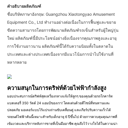
คำอธิบายผลิตภัณฑ์
ชื่อบริษัทภาษาอังกฤษ: Guangzhou Xiaotongyao Amusement
Equipment Co., Ltd ทำงานอย่างต่อเนื่องในการฟื้นฟูและขยาย
ขีดความสามารถโดยการพัฒนาผลิตภัณฑ์รถเข็นสำหรับผู้ใหญ่รุ่น
ใหม่ ผลิตภัณฑ์นี้มีประโยชน์อย่างยิ่งเนื่องจากคุณภาพสูงและอายุ
การใช้งานยาวนาน ผลิตภัณฑ์นี้ได้รับความนิยมทั้งในตลาดใน
ประเทศและต่างประเทศเนื่องจากมีแนวโน้มการนำไปใช้งานที่
หลากหลาย
ความสนุกในการดริฟท์ด้วยไฟฟ้ากำลังสูง
มอบประสบการณ์ดริฟท์สุดเหวี่ยงกลางแจ้งให้ลูกๆ ของคุณด้วยรถโกคาร์ท
แบตเตอรี่ 350 วัตต์ 24 แอมป์ของเรา! โดดเด่นด้วยดีไซน์ที่ทนทานและ
ปลอดภัย มอเตอร์แบบไร้แปรงถ่านขับเคลื่อนคู่ และเกียร์ปรับความเร็วได้
รถยนต์ไฟฟ้าคันนี้เหมาะสำหรับเด็กอายุ 6 ปีขึ้นไป ด้วยการควบคุมคุณภาพที่
เข้มงวดและบริการหลังการขายที่เป็นมืออาชีพ คุณจึงไว้วางใจได้ในความน่า