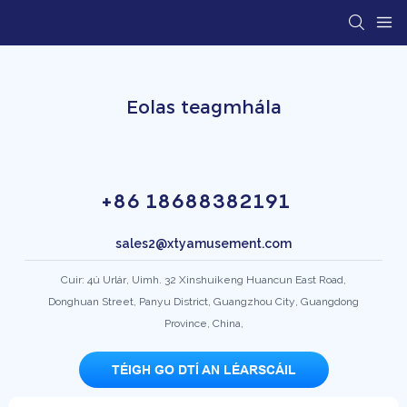
Eolas teagmhála
+86 18688382191
sales2@xtyamusement.com
Cuir: 4ú Urlár, Uimh. 32 Xinshuikeng Huancun East Road,
Donghuan Street, Panyu District, Guangzhou City, Guangdong
Province, China,
TÉIGH GO DTÍ AN LÉARSCÁIL