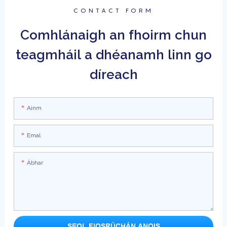
CONTACT FORM
Comhlánaigh an fhoirm chun
teagmháil a dhéanamh linn go
díreach
Ainm
Emal
Ábhar
SEOL FIOSRÚCHÁN ANOIS