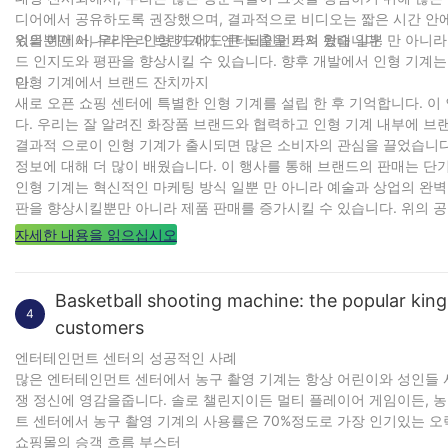
디어에서 공유하도록 권장했으며, 결과적으로 비디오는 짧은 시간 안
었을뿐만 아니라 우리 브랜드에도 큰 노출을 가져 왔습니다.
위의 예에서, 우리는 인형 기계가 엔터테인먼트의 형태 일뿐 만 아니라
드 인지도와 평판을 향상시킬 수 있습니다. 향후 개발에서 인형 기계
다.
인형 기계에서 브랜드 잔치까지
새로 오픈 쇼핑 센터에 특별한 인형 기계를 설립 한 후 기억합니다. 
다. 우리는 잘 알려진 화장품 브랜드와 협력하고 인형 기계 내부에 브
결과적 으로이 인형 기계가 출시되면 많은 소비자의 관심을 끌었습니다
정보에 대해 더 많이 배웠습니다. 이 행사를 통해 브랜드의 판매는 
인형 기계는 혁신적인 마케팅 방식 일뿐 만 아니라 예술과 상업의 완
판을 향상시킬뿐만 아니라 제품 판매를 증가시킬 수 있습니다. 위의 공
가능성을 함께 탐색합시다!
자세한 내용을 읽으십시오
Basketball shooting machine: the popular kin
4
customers
엔터테인먼트 센터의 성공적인 사례
많은 엔터테인먼트 센터에서 농구 촬영 기계는 항상 어린이와 성인들 
쟁 정신에 영감을줍니다. 솔로 챌린지이든 멀티 플레이어 게임이든, 농
트 센터에서 농구 촬영 기계의 사용률은 70%정도로 가장 인기있는 오
쇼핑몰의 승객 흐름 부스터