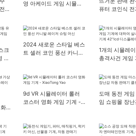
경주
뜨거운 판매 완
영 아케이드 게임 시뮬레
운전하
퓨터 코인식 전
이터 경마 기계
영하
신 프리미엄 코
2024 새로운 스타일 베스
 스크
1개의 시뮬레이
트 셀러 코인 풍선 카니발
영 실
총격사건 게임 
레이저 슈팅 머신
 기
하여 실내 오락
기계 42''lcd
9d VR 시뮬레이터 롤러
도매 동전 게임
코스터 영화 게임 기계 -
임 쇼핑몰 장난
영화
XiaoTong Yao
매기 클로 기계
시뮬
임 기