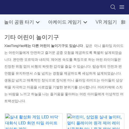
놀이 공원 타기
아케이드 게임기
VR 게임기
기타 어린이 놀이기구
XiaoTongYao에는 다른 어린이 놀이기구도 있습니다
, 같은 미니 플라잉 라이드
는 어린이들에게 안전하고 즐거운 공중 모험을 제공하도록 특별히 설계되었습
니다. 완만한 ​​오르막과 내리막, 제어된 속도를 특징으로 하는 어린 라이더들은
진정한 위험 없이 비행의 짜릿한 감각을 즐길 수 있습니다. 탑승객의 안전과 편
안함을 유지하면서 스릴 넘치는 경험을 제공하도록 세심하게 설계되었습니다.
생동감 넘치고 매혹적인 장식으로 장식된 미니 플라잉 라이드는 아이들의 상상
력을 자극하고 마음을 사로잡을 기발한 분위기를 선사합니다. 머리카락에 스치
는 바람을 느끼고 하늘을 나는 즐거움을 좋아하는 어린 아이들에게 이상적인 어
트랙션입니다.