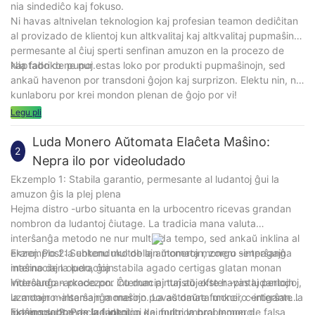
nia sindediĉo kaj fokuso.
Ni havas altnivelan teknologion kaj profesian teamon dediĉitan
al provizado de klientoj kun altkvalitaj kaj altkvalitaj pupmaŝinoj,
permesante al ĉiuj sperti senfinan amuzon en la procezo de
kaptado de pupoj.
Nia fabriko ne nur estas loko por produkti pupmaŝinojn, sed
ankaŭ havenon por transdoni ĝojon kaj surprizon. Elektu nin, ni
kunlaboru por krei mondon plenan de ĝojo por vi!
Legu pli
Luda Monero Aŭtomata Elaĉeta Maŝino:
2
Nepra ilo por videoludado
Ekzemplo 1: Stabila garantio, permesante al ludantoj ĝui la
amuzon ĝis la plej plena
Hejma distro -urbo situanta en la urbocentro ricevas grandan
nombron da ludantoj ĉiutage. La tradicia mana valuta
interŝanĝa metodo ne nur multe da tempo, sed ankaŭ inklina al
eraroj. Post la enkonduko de la aŭtomata monero -interŝanĝa
Ekzemplo 2: Subtenu multoblajn monerojn, zorgu senpagajn
maŝino de la ludo, ĝia stabila agado certigas glatan monan
internaciajn operaciojn
interŝanĝan procezon. Ĉu dum pintaj aŭ ekster -pintaj periodoj,
Videoludo -arkado por internaciaj turistoj ofte havas ludantojn
la monero -interŝanĝa maŝino povas daŭre funkcii, certigante la
uzantajn malsamajn monerojn. La aŭtomata monero -interŝanĝa
ludan sperton de ludantoj.
maŝino subtenas la funkcion de multnombraj moneroj,
Ekzemplo 3: Precize identigi kaj forigi la problemon de falsa