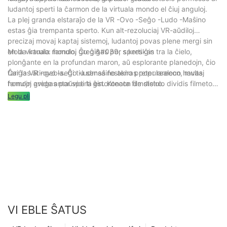
ludantoj sperti la ĉarmon de la virtuala mondo el ĉiuj anguloj.
La plej granda elstaraĵo de la VR -Ovo -Seĝo -Ludo -Maŝino
estas ĝia trempanta sperto. Kun alt-rezoluciaj VR-aŭdiloj
precizaj movaj kaptaj sistemoj, ludantoj povas plene mergi sin
en la virtuala mondo. Ĉu ĝi&#039; s kreskas tra la ĉielo,
Moda karulo: famuloj gregigas por sperti ĝin
plonĝante en la profundan maron, aŭ esplorante planedojn, ĉio
fariĝas atingebla. Ĉi tiu sensa festeno preter realeco havas
Ĉar la VR -ovo -seĝo -ludmaŝino akiras popularecon, multaj
homojn avide antaŭvidi la estontecon de distro.
famuloj gregas por sperti ĝin. Konata filmstelulo dividis filmeton
pri sia sperto en la VR-Ovo-Seĝo en sociaj amaskomunikiloj,
Legu pli
gajnante milionojn da ŝatoj kaj komentoj ene de kelkaj horoj. Alia
popkantisto korpigis la VR -Ovo -Seĝon en sian muzikfilmeton,
akcelante la aparaton&#039; s populareco. Ĝi&#039; estas
sekure diri, ke la luda maŝino VR -ovo fariĝis la nova karulo de
la moda mondo
VI EBLE ŜATUS