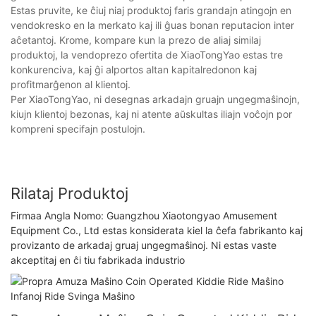
Estas pruvite, ke ĉiuj niaj produktoj faris grandajn atingojn en
vendokresko en la merkato kaj ili ĝuas bonan reputacion inter
aĉetantoj. Krome, kompare kun la prezo de aliaj similaj
produktoj, la vendoprezo ofertita de XiaoTongYao estas tre
konkurenciva, kaj ĝi alportos altan kapitalredonon kaj
profitmarĝenon al klientoj.
Per XiaoTongYao, ni desegnas arkadajn gruajn ungegmaŝinojn,
kiujn klientoj bezonas, kaj ni atente aŭskultas iliajn voĉojn por
kompreni specifajn postulojn.
Rilataj Produktoj
Firmaa Angla Nomo: Guangzhou Xiaotongyao Amusement
Equipment Co., Ltd estas konsiderata kiel la ĉefa fabrikanto kaj
provizanto de arkadaj gruaj ungegmaŝinoj. Ni estas vaste
akceptitaj en ĉi tiu fabrikada industrio