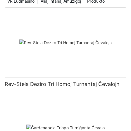
VR Ludmaŝino
Aliaj Infanaj Amuziĝoj
Produkto
Rev-Stela Deziro Tri Homoj Turnantaj Ĉevalojn