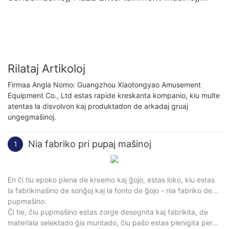
komercaj ungegaj maŝinoj
Rilataj Artikoloj
Firmaa Angla Nomo: Guangzhou Xiaotongyao Amusement
Equipment Co., Ltd estas rapide kreskanta kompanio, kiu multe
atentas la disvolvon kaj produktadon de arkadaj gruaj
ungegmaŝinoj.
Nia fabriko pri pupaj maŝinoj
1
En ĉi tiu epoko plena de kreemo kaj ĝojo, estas loko, kiu estas
la fabrikmaŝino de sonĝoj kaj la fonto de ĝojo - nia fabriko de
pupmaŝino.
Ĉi tie, ĉiu pupmaŝino estas zorge desegnita kaj fabrikita, de
materiala selektado ĝis muntado, ĉiu paŝo estas plenigita per