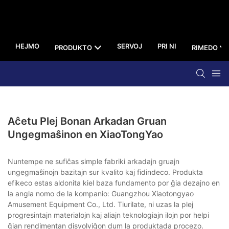
HEJMO
SERVOJ
PRI NI
PRODUKTO
RIMEDO
Aĉetu Plej Bonan Arkadan Gruan
Ungegmaŝinon en XiaoTongYao
Nuntempe ne sufiĉas simple fabriki arkadajn gruajn
ungegmaŝinojn bazitajn sur kvalito kaj fidindeco. Produkta
efikeco estas aldonita kiel baza fundamento por ĝia dezajno en
la angla nomo de la kompanio: Guangzhou Xiaotongyao
Amusement Equipment Co., Ltd. Tiurilate, ni uzas la plej
progresintajn materialojn kaj aliajn teknologiajn ilojn por helpi
ĝian rendimentan disvolviĝon dum la produktada procezo.