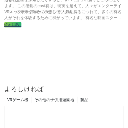
ます。 この感覚のeast宴は、現実を超えて、人々がエンターテイ
メントの未来を熱心に予想しています。
VRエッグチェアゲームマシンが人気を得るにつれて、多くの有名
人がそれを体験するために群がっています。 有名な映画スター
は、ソーシャルメディアのVRエッグチェアでの経験のビデオを共
続きを読む
有し、数時間以内に何百万ものいいねやコメントを獲得しまし
た。 別のポップシンガーがVRエッグチェアをミュージックビデオ
に組み込み、デバイスを後押ししました&＃039;の人気。 それ&＃
039; VRエッグチェアゲームマシンがファッション界の新しい最愛
の人になったと言っても安全です
よろしければ
VRゲーム機
その他の子供用遊園地
製品