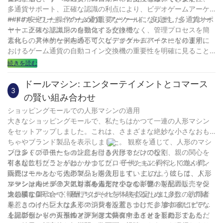
多通貨サポート、正確な認識の利点により、ビデオゲームアーケ
ードの安定した操作のための重要なツールになりました。 プレー
####キーワード：ゲーム通貨、アーケード、安定性、多通貨サポ
ヤーエクスペリエンスを強化するだけでなく、管理プロセスを簡
ート、正確な認識用の自動コイン交換機
素化し、アーケード内の不可欠なデジタルデバイスになります。
これらの具体的な例を通じて、ビデオゲームアーケードの運用に
おけるゲーム通貨の自動コイン交換機の重要性を明確に見ること
ができます。 それは技術的な進歩であるだけでなく、サービスの
続きを読む
改善でもあり、アーケードの安定した操作の確固たる保証を提供
します。
ドールマシン: エンターテイメントとコマース
3
の賢い組み合わせ
ショッピングモールでの人形マシンの適用
大きなショッピングモールで、私たちはかつて一連の人形マシン
をセットアップしました。これは、さまざまな絶妙な小さなおも
ちゃやブランド製品を表示しました。 観察を通じて、人形のマシ
ンは多くの子供たちの注意を引き付けるだけでなく、親の関心を
ブランドプロモーションにおける人形マシンの役割
引き起こしたことがわかりました。 子供たちに同行して遊ぶ間、
有名な飲料ブランドは、かつてプロモーションイベントのメイン
両親はモールから他の製品も購入します。 このようにして、人形
販売ツールとして人形マシンを使用していました。 彼らは、ドー
マシンはモールの人気を高めるだけでなく、他の製品の販売を促
ルマシン内にブランドロゴを備えた小さなギフトを配置し、マシ
ソーシャルメディアに対する人形マシンの影響
進します。
ンの隣にQRコード報酬アクティビティを設定しました。 その結
大規模な展示会で、私たちはそれを体験するために多数の訪問者
果、このイベントは多くの消費者を惹きつけて参加するだけでな
を惹きつけた巨大な人形マシンを設置しました。 参加者にビデオ
く、ブランドの可視性と評判を大幅に向上させました。
を撮影し、ソーシャルメディアで共有することを奨励しました。
上記の例から、人形のマシンはエンターテイメントの形であるだ