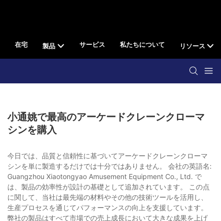
在宅
サービス
私たちについて
製品
リソース
小通姚で最高のアーケードクレーンクローマ
シンを購入
今日では、品質と信頼性に基づいてアーケードクレーンクローマ
シンを単に製造するだけでは十分ではありません。 会社の英語名:
Guangzhou Xiaotongyao Amusement Equipment Co., Ltd. で
は、製品の効率性が設計の基礎として追加されています。 この点
に関して、当社は最先端の材料やその他の技術ツールを活用し、
生産プロセスを通じてパフォーマンスの向上を支援しています。
弊社の製品はすべて市場での売上成長において大きな成果を上げ