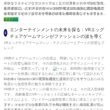
規模なショッピングセンターでは、足の交通量が20％増加しまし
インタラクティブなプロジェクトとしてバスケットボール射撃機
た。 顧客は、この革新的なエンターテイメント方法に惹かれるだ
を選択しています。 このデバイスは、従業員の参加に対する熱意
要約すると、バスケットボールの射撃機は人気のある娯楽機器で
けでなく、そのシンプルで理解しやすい運用と高いインタラクテ
を刺激するだけでなく、チームの結束を強化することもできま
あるだけでなく、歩行者を引き付けるための強力なツールでもあ
ィブ性のためにも長引くことがあります。
す。 特定のテクノロジー企業は、年間従業員の活動でバスケット
ります。 エンターテインメントセンター、ショッピングモール、
続きを読む
ボール射撃機を導入し、従業員の参加が50％増加し、活動効果が
企業イベントであろうと、それは焦点となる可能性があり、無限
期待をはるかに上回っていることを発見しました。
の楽しみと人気をもたらします。 歩行者の交通量や双方向性を高
エンターテインメントの未来を探る：VRエッグ
5
めることができるデバイスを探している場合、バスケットボール
チェアゲームマシンがファッションの波を導く
射撃機は間違いなく理想的な選択です。
VRエッグチェアゲームマシン：テクノロジーとアートの完璧なブ
レンド
VR卵チェアゲームマシンの出現は、間違いなくテクノロジーとア
ートの完璧な融合です。 その合理化されたデザインとハイテクの
外観は、一見際立っています。 シートは、長時間の使用後でもプ
レイヤーを快適に保証するために人間工学に基づいて設計されて
います。 さらに、360度回転機能により、プレイヤーはあらゆる
Mersive Experience：現実を超えた感覚的なごちそう
角度から仮想世界の魅力を体験できます。
VR卵チェアゲームマシンの最大のハイライトは、その没入型体験
です。 高解像度のVRヘッドセットの正確なモーションキャプチャ
システムにより、プレイヤーは仮想世界に完全に浸ることができ
ます。 それかどうか&＃039;空を飛び越えたり、深海に飛び込ん
ファッショナブルな最愛の人：それを体験するために集まってい
だり、惑星を探索したりすると、すべてが手の届くところになり
る有名人