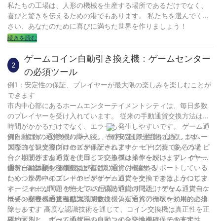
私たちの工場は、人形の機械を生産する場所であるだけでなく、
喜びと驚きを伝えるための港でもあります。 私たちを選んでくだ
さい、あなたのために喜びに満ちた世界を作りましょう！
続きを読む
ゲームコイン自動引き換え機：ゲームセンター
2
の必須ツール
例1：安定性の保証、プレイヤーが最大限の楽しみを楽しむことが
できます
市内中心部にあるホームエンターテイメントシティは、毎日多数
のプレイヤーを受け入れています。 従来の手動通貨交換方法は、
時間がかかるだけでなく、エラーも発生しやすいです。 ゲーム通
貨自動コイン交換機の導入後、その安定した性能により、スムー
例2：複数の通貨をサポートし、無料の国際運営を心配します
ズなコイン交換プロセスが保証されます。 ピーク時であろうとピ
国際的な観光客向けのビデオゲームアーケードには、多くの場
ーク期間外であろうと、コイン交換機は操作を続け、プレイヤー
合、さまざまな通貨を使用しているプレイヤーがいます。 ゲーム
のゲーム体験を確保します。
通貨自動コイン交換機は、複数の通貨の機能をサポートしている
例3：偽造通貨の問題を正確に識別して排除する
ため、世界中のプレーヤーがゲーム通貨を交換できるようにしま
いくつかのハイエンドのビデオゲームアーケードでは、かつてマ
す。 これにより、サービスの品質が向上するだけでなく、アーケ
ネージャーが問題を抱えていた偽造通貨の問題。 ゲーム通貨自動
ードの顧客ベースも拡大します。
コイン交換機の正確な認識関数は、偽造通貨の循環を効果的に排
概要：ゲーム通貨自動コイン交換機、ゲームアーケード用の必須
除します。 高度な認識技術を通じて、コイン交換機は真正性を正
ツールです
確に区別し、すべてのゲームコインの合法性を確保できます。
要約すると、ゲーム通貨用の自動コイン交換機は、その安定性、