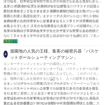
その結果、ビデオは短期間で数百万の視聴といいねを獲得しまし
けでなく、効率的なマーケティングツールでもあることがわかり
た。 このようにして、人形のマシンは展覧会のハイライトになっ
ます。 消費者の注意を引き付けるだけでなく、ブランドの認識と
人形のマシンからブランドのごちそうまで
ただけでなく、ブランドに大きな露出をもたらしました。
評判を高めることもできます。 将来の開発では、ドールマシンは
新しくオープンしたショッピングセンターに特別な人形マシンを
独自の利点を活用し続け、エンターテインメントとコマースを組
設置した後、私は覚えています。 この人形マシンは、美しい外観
み合わせるためのモデルになります。
を持っているだけでなく、さまざまなインタラクティブ機能も組
その結果、この人形マシンが発売されると、多くの消費者の注目
み込まれています。 私たちは有名な化粧品ブランドと協力し、人
が集まりました。 多くの女性顧客は、人形マシンの経験中にブラ
形マシン内のブランドのサンプルとクーポンを配置しました。
ンドの製品のサンプルを入手しただけでなく、ブランドの情報に
人形マシンは、革新的なマーケティングアプローチであるだけで
ついてもより多くを学びました。 このイベントを通じて、ブラン
なく、アートとコマースの完璧な組み合わせでもあります。 人形
ドの販売は短期間で大幅な成長を遂げており、その結果、ショッ
マシンを合理的に使用することにより、企業はブランドの認知度
続きを読む
ピングセンターの人気も大幅に増加しています。
と評判を高めるだけでなく、製品販売を増やすこともできます。
上記の共有がすべての人に貴重な参照を提供できることを願って
遊園地の人気の王様、集客の秘密兵器「バスケ
4
います。人形の販売の無限の可能性を一緒に探りましょう！
ットボールシューティングマシン」
エンターテインメントセンターの成功したケース
多くのエンターテイメントセンターでは、バスケットボールの射
撃機が常に子供や大人の間でお気に入りでした。 このデバイス
は、無限の楽しみを提供するだけでなく、人々の競争力を刺激し
ます。 ソロチャレンジであろうとマルチプレイヤーゲームであろ
ショッピングモールの乗客フローブースター
うと、バスケットボールの射撃マシンは常に多くの参加者と観客
モールマネージャーは、より多くの顧客を引き付ける方法を探し
を引き付けます。 たとえば、有名なエンターテインメントセンタ
ています。 非常にインタラクティブで面白いデバイスとして、バ
ーでは、バスケットボール射撃機の使用率は70％であり、最も人
スケットボールの射撃機はショッピングモールで人気のある選択
企業活動のハイライト
気のある娯楽機器の1つになります。
肢となっています。 バスケットボールの射撃機を導入した後、大
また、多くの企業は、チームの構築や年次会議を開催する際に、