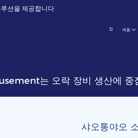
톱 솔루션을 제공합니다
집
제품
XiaoTongYao
우리에 대해
 Amusement는 오락 장비 생산에 
샤오통야오 