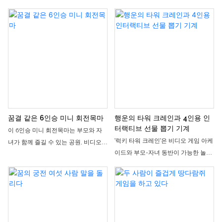
한 소형 부모-자녀 놀이기구입니다. 귀
녀가 함께 즐기기에 적합한 가볍고 고
여운 동물 모양과 클래식한 말 타기 체
급스러운 놀이기구입니다. 전체적인
험을 결합했으며, 부모와 자녀가 함께
색상은 마카롱 핑크와 화이트를 사용
또는 단체로 즐길 수 있도록 3개의 독
했으며, 귀엽고 섬세한 조랑말 모양을
립적인 좌석을 갖추고 있습니다. 부드
하고 있습니다. 3개의 독립된 좌석이
럽고 안전하며 편안하게 작동하는 이
있어 부모와 아이가 함께 타거나 친구
회전목마는 어린이 놀이터나 쇼핑몰
들과 함께 즐기기에 좋습니다. 부드럽
안뜰에서 시선을 사로잡는 명소로 자
고 편안한 작동으로 어린이 놀이터, 쇼
리매김할 뿐만 아니라, 시설 수익 증대
핑몰 안뜰, 부모-자녀가 함께 식사할
에도 효과적으로 기여할 수 있습니다.
수 있는 레스토랑 등에서 인기 있는 놀
꿈결 같은 6인승 미니 회전목마
행운의 타워 크레인과 4인용 인
이기구입니다. 어린 시절의 즐거움을
터랙티브 선물 뽑기 기계
이 6인승 미니 회전목마는 부모와 자
선사할 뿐만 아니라, 인터넷 유명인들
'럭키 타워 크레인'은 비디오 게임 아케
녀가 함께 즐길 수 있는 공원, 비디오
의 인기 명소로도 자리매김하고 있습
이드와 부모-자녀 동반이 가능한 놀이
게임 아케이드, 쇼핑몰 안뜰 등을 위해
니다.
공원을 위해 특별히 설계된 4인용 원형
특별히 설계된 소형 고급 놀이기구입
선물 뽑기 게임기입니다. 공학적으로
니다. 고전 서커스 스타일에서 영감을
설계된 타워 크레인을 핵심 디자인 요
받아 밝은 색상과 귀여운 모양으로 디
소로 삼고, 투명한 돔 커버와 다채로운
자인되어 어린아이들에게 즐거운 탑승
조명을 더해 몰입감 넘치는 매력적인
경험을 선사할 뿐만 아니라, 장소의 시