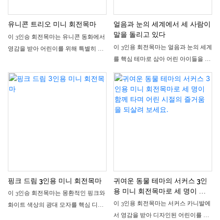
간에 놓으면 눈길을 사로잡고 아이들
락 욕구도 충족시켜 줍니다. 방문객 유
의 흥미를 유발하여, 인형을 뽑는 즐거
치 및 매출 증대에 효과적인 인기 아이
유니콘 트리오 미니 회전목마
얼음과 눈의 세계에서 세 사람이
움과 성취감을 쉽게 느낄 수 있도록 해
템입니다.
말을 돌리고 있다
이 3인승 회전목마는 유니콘 동화에서
줍니다.
이 3인용 회전목마는 얼음과 눈의 세계
영감을 받아 어린이를 위해 특별히 설
를 핵심 테마로 삼아 어린 아이들을 위
계된 소형 부모-자녀 놀이기구입니다.
해 특별히 설계된 소형 부모-자녀 놀이
전체적으로 산뜻한 마카롱 색상을 채
기구입니다. 전체적으로 산뜻한 파란
택하고 귀여운 유니콘 좌석과 깜찍한
색과 흰색의 색상 조합에 귀엽고 장난
엘프 장식으로 포인트를 주었습니다. 3
기 넘치는 사슴 모양 좌석과 눈송이 장
개의 독립된 좌석은 부모와 아이가 함
식이 더해져 겨울 설경의 분위기를 재
께 타거나 친구들과 함께 즐기기에 적
현합니다. 세 개의 독립된 좌석은 부모
합하며, 부드럽고 여유로운 주행감을
와 아이가 함께 타거나 친구들과 함께
제공합니다. 어린이 놀이터나 쇼핑몰
즐기기에 적합하며, 부드럽고 여유로
안뜰에 설치하면 시선을 사로잡는 인
운 회전감을 제공합니다. 어린이 놀이
기 명소가 되어 매장 매출 증대에 효과
터나 쇼핑몰 안뜰에서 시선을 사로잡
적으로 기여할 수 있습니다.
핑크 드림 3인용 미니 회전목마
귀여운 동물 테마의 서커스 3인
는 명소로 자리매김할 수 있으며, 매장
용 미니 회전목마로 세 명이 함
이 3인승 회전목마는 몽환적인 핑크와
매출 증대에도 효과적으로 기여할 수
께 타며 어린 시절의 즐거움을
이 3인용 회전목마는 서커스 카니발에
화이트 색상의 광대 모자를 핵심 디자
되살려 보세요.
있습니다.
서 영감을 받아 디자인된 어린이를 위
인 요소로 삼아, 어린아이들과 부모-자