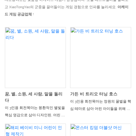
고 XiaoTongYao의 군중을 끌어들이는 게임 경험으로 인파를 늘리세요.
아케이
드 게임 공급업체
!
꿈, 별, 소원, 세 사람, 말을 돌리
가든 비 트리오 터닝 호스
다
이 3인용 회전목마는 정원의 꿀벌을 핵
이 3인용 회전목마는 몽환적인 별빛을
심 테마로 삼아 어린 아이들을 위해 특
핵심 영감으로 삼아 디자인된, 어린 아
별히 설계된 소형 부모-자녀 놀이기구
이들을 위한 작고 아늑한 부모-자녀 놀
입니다. 봄 정원의 전체적인 풍경을 재
이기구입니다. 전체적인 디자인은 분
현했으며, 귀엽고 재미있는 꿀벌 모양