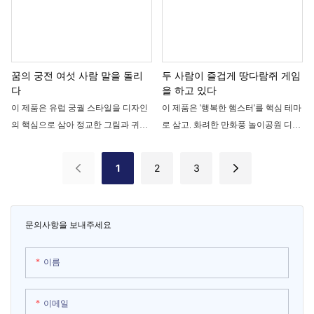
경험을 선사합니다. 최대 4명이 동시에
선을 사로잡는 명물이 됩니다. 최대 6
조작하여 타워 크레인의 기계식 집게
명이 동시에 탑승할 수 있으며, 부드럽
로 선물을 뽑을 수 있습니다. 간단하고
고 안전한 작동으로 부모와 자녀가 함
배우기 쉬운 게임 방식은 부모-자녀가
께하는 따뜻한 분위기를 조성하고 장
함께 즐기기에 적합하며, 젊은 층의 사
소의 인기를 높이는 데 이상적입니다.
꿈의 궁전 여섯 사람 말을 돌리
두 사람이 즐겁게 땅다람쥐 게임
회적 및 오락적 욕구를 충족시켜 줍니
다
을 하고 있다
다. 방문객 유치 및 매출 증대에 효과적
이 제품은 유럽 궁궐 스타일을 디자인
이 제품은 '행복한 햄스터'를 핵심 테마
인 인기 아이템입니다.
의 핵심으로 삼아 정교한 그림과 귀여
로 삼고, 화려한 만화풍 놀이공원 디자
운 회전목마 모양을 더해 아이들을 위
인으로 꾸며진 2인용 인터랙티브 땅다
해 특별히 설계된 6인승 미니 회전목
람쥐 게임기입니다. 플레이어는 무지
1
2
3
마입니다. 고전적인 회전목마의 낭만
개 망치를 들고 튀어나오는 땅다람쥐
과 동심을 되살려주며, 부드러운 회전
를 빠르게 쳐내며, 빠른 속도의 소리와
과 상하 운동, 몽환적인 조명과 잔잔한
빛 효과 속에서 손과 눈의 협응력을 기
문의사항을 보내주세요
음악이 어우러져 아이들이 마치 동화
르게 됩니다. 부모와 자녀가 함께 즐길
속에 있는 듯한 즐거움을 선사합니다.
수 있는 공원, 쇼핑몰 안뜰, 비디오 게
쇼핑몰 안뜰, 부모와 자녀가 함께하는
임 아케이드 등에서 인기 만점인 놀이
이름
놀이터, 실내 놀이공원 등에서 아이들
기구로, 어린이와 가족 단위 관광객들
의 흥미를 유발하고 즐거움을 더하는
에게 큰 사랑을 받고 있습니다.
이메일
데 효과적인 제품입니다.